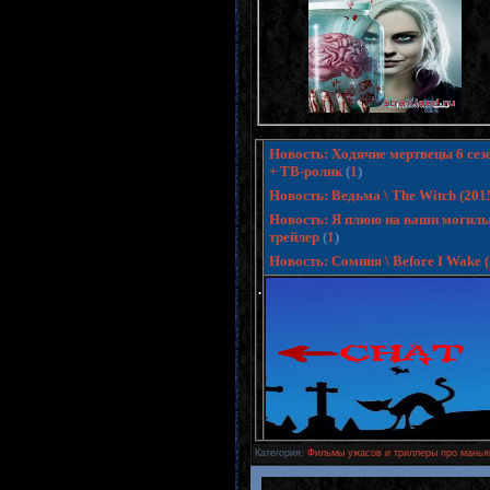
Новость: Ходячие мертвецы 6 сезо
+ ТВ-ролик
(
1
)
Новость: Ведьма \ The Witch (20
Новость: Я плюю на ваши могилы 3
трейлер
(
1
)
Новость: Сомния \ Before I Wake
.
Категория
:
Фильмы ужасов и триллеры про манья