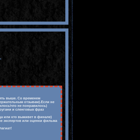
я
лять выше. Со временем
держательным отзывам).Если не
вилось\что не понравилось)
 ругани и сленговых фраз
ца или кто выживет в финале)
ие экспертов или оценки фильма
лагиат!