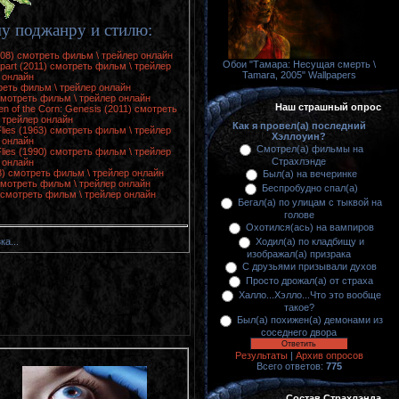
у поджанру и стилю:
008) смотреть фильм \ трейлер онлайн
Обои "Тамара: Несущая смерть \
part (2011) смотреть фильм \ трейлер
Tamara, 2005" Wallpapers
онлайн
треть фильм \ трейлер онлайн
 смотреть фильм \ трейлер онлайн
Наш страшный опрос
en of the Corn: Genesis (2011) смотреть
 трейлер онлайн
Как я провел(а) последний
Flies (1963) смотреть фильм \ трейлер
Хэллоуин?
онлайн
Смотрел(а) фильмы на
Flies (1990) смотреть фильм \ трейлер
Страхлэнде
онлайн
08) смотреть фильм \ трейлер онлайн
Был(а) на вечеринке
смотреть фильм \ трейлер онлайн
Беспробудно спал(а)
) смотреть фильм \ трейлер онлайн
Бегал(а) по улицам с тыквой на
голове
Охотился(ась) на вампиров
Ходил(а) по кладбищу и
ка...
изображал(а) призрака
С друзьями призывали духов
Просто дрожал(а) от страха
Халло...Хэлло...Что это вообще
такое?
Был(а) похижен(а) демонами из
соседнего двора
Результаты
|
Архив опросов
Всего ответов:
775
Состав Страхлэнда