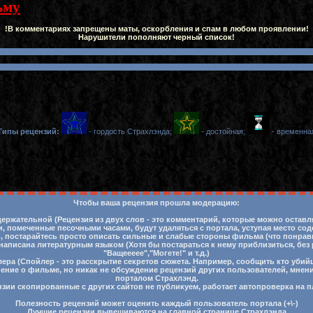
ьму
!В комментариях запрещены маты, оскорбления и спам в любом проявлении!
Нарушители пополняют черный список!
Типы рецензий:
- гордость Страхлэнда;
- достойная;
- временна
Чтобы ваша рецензия прошла модерацию:
ержательной (Рецензия из двух слов - это комментарий, которые можно остав
 помеченные песочными часами, будут удаляться с портала, уступая место со
ть, постарайтесь просто описать сильные и слабые стороны фильма (что понра
написана литературным языком (Хотя бы постараться к нему приблизиться, без
"Ващеееее","Могете!" и т.д.)
лера (Спойлер - это расскрытие секретов сюжета. Например, сообщить кто убий
нение о фильме, но никак не обсуждение рецензий других пользователей, мнен
порталом Страхлэнд.
нзии скопированные с других сайтов не публикуем, работает автопроверка на п
Полезность рецензий может оценить каждый пользователь портала (+\-)
Лучшие рецензии вывешиваются на главной странице Страхлэнда