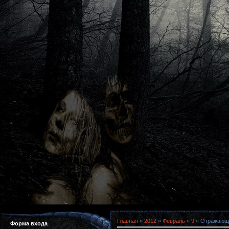
Главная
»
2012
»
Февраль
»
9
» Отражающая
Форма входа