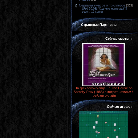
Сериалы ужасов и триллеров
[303]
(Upd 30.03) "Ходячие мертвецы" 5
сезон, 16 серия
Страшные Партнеры
Сейчас смотрят
На греческой улице... \ The House on
Sorority Row (1983) смотреть фильм \
трейлер онлайн
Сейчас играют