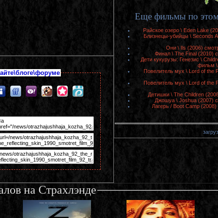
Еще фильмы по этом
Райское озеро \ Eden Lake (2
Близнецы-убийцы \ Seconds A
Они \ Ils (2006) смо
Финал \ The Final (2010)
Дети кукурузы: Генезис \ Childr
фильм \
Повелитель мух \ Lord of the 
айте\блоге\форуме
Повелитель мух \ Lord of the 
Детишки \ The Children (20
Джошуа \ Joshua (2007) 
Лагерь / Boot Camp (2008
загруз
алов на Страхлэнде