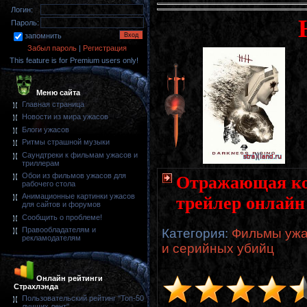
Логин:
Пароль:
запомнить
Забыл пароль
|
Регистрация
This feature is for Premium users only!
Меню сайта
Главная страница
Новости из мира ужасов
Блоги ужасов
Ритмы страшной музыки
Саундтреки к фильмам ужасов и
триллерам
Обои из фильмов ужасов для
Отражающая кожа
рабочего стола
Анимационные картинки ужасов
трейлер онлайн
для сайтов и форумов
Сообщить о проблеме!
Правообладателям и
Категория
:
Фильмы ужа
рекламодателям
и серийных убийц
Онлайн рейтинги
Страхлэнда
Пользовательский рейтинг "Топ-50
лучших лент"