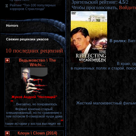
Зрительский рейтинг
:
4.5
/
2
Рейтинг "Топ-100 популярных
Чтобы проголосовать,
Войдит
хорроров Страхлэнда"
Horrors
Свежие рецензии ужасов
В ролях:
Вигг
10 последних рецензий
Ведьмовство \ The
В краю, г
Witchi...
в пшеничных полях и старой, поко
Жуков Андрей "Неспящий"
"
Жесткий малоизвестный фильм 9
...Внезапно, но понравилось.
Формат конечно старый,
клишированный, но по сравнению с
тем потоком б-гомерзкой чуши даже
"
такие истории у костра выглядят не
Клоун \ Clown (2014)