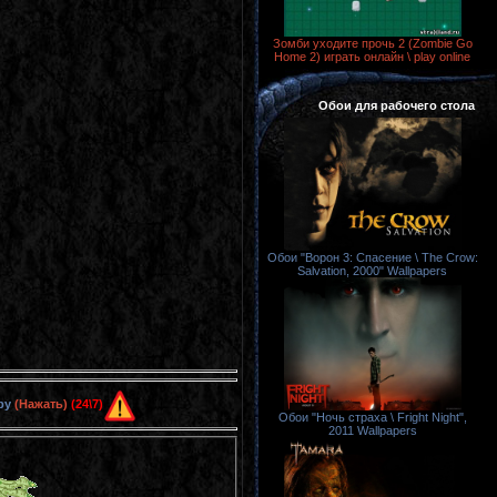
Зомби уходите прочь 2 (Zombie Go
Home 2) играть онлайн \ play online
Обои для рабочего стола
Обои "Ворон 3: Спасение \ The Crow:
Salvation, 2000" Wallpapers
ру
(Нажать)
(24\7)
Обои "Ночь страха \ Fright Night",
2011 Wallpapers