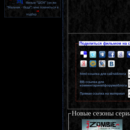
"
...
Фильм "ШОК" (он же
"Мальчик - беда") мне помниться в
"
подбор
Поделиться фильмом на с
html-cсылка для сайта\блога
BB-cсылка для
комментариев\форума\блога
Прямая ссылка на материал
Новые сезоны сери