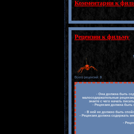
Комментарии к фил
Рецензии к фильму
Всего рецензий
:
0
- Она должна быть сод
малосодержательные рецензии,
знаете с чего начать писа
- Рецензия должна быть 
- В ней не должно быть спой
- Рецензия должна содержать м
- Реце