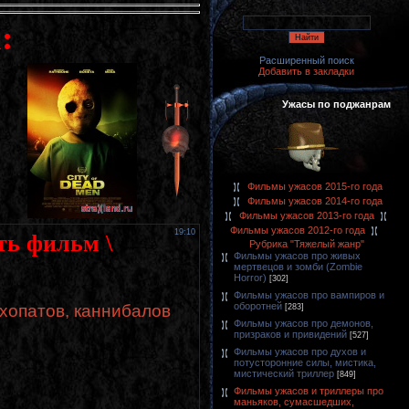
:
Расширенный поиск
Добавить в закладки
Ужасы по поджанрам
Фильмы ужасов 2015-го года
Фильмы ужасов 2014-го года
Фильмы ужасов 2013-го года
Фильмы ужасов 2012-го года
19:10
ть фильм \
Рубрика "Тяжелый жанр"
Фильмы ужасов про живых
мертвецов и зомби (Zombie
Horror)
[302]
Фильмы ужасов про вампиров и
оборотней
хопатов, каннибалов
[283]
Фильмы ужасов про демонов,
призраков и привидений
[527]
Фильмы ужасов про духов и
потусторонние силы, мистика,
мистический триллер
[849]
Фильмы ужасов и триллеры про
маньяков, сумасшедших,