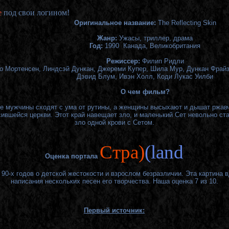
е
под свои логином!
Оригинальное название:
The Reflecting Skin
Жанр:
Ужасы, триллер, драма
Год:
1990
Канада, Великобритания
Режиссер:
Филип Ридли
о Мортенсен, Линдсэй Дункан, Джереми Купер, Шила Мур, Дункан Фрайзе
Дэвид Блум, Ивэн Холл, Коди Лукас Уилби
О чем фильм?
де мужчины сходят с ума от рутины, а женщины высыхают и дышат ржав
сившейся церкви. Этот край навещает зло, и маленький Сет
невольно ста
зло одной крови с Сетом.
Cтра)
(land
Оценка портала
0-х годов о детской жестокости и взрослом безразличии. Эта картина
написания нескольких песен его творчества. Наша оценка 7 из 10.
Первый источник: