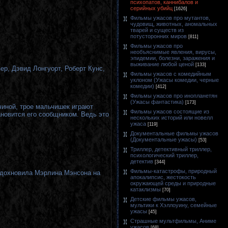
психопатов, каннибалов и
серийных убийц
[1626]
Фильмы ужасов про мутантов,
чудовищ, животных, аномальных
тварей и существ из
потусторонних миров
[811]
Фильмы ужасов про
необъяснимые явления, вирусы,
эпидемии, болезни, заражения и
выживание любой ценой
[133]
р, Дэвид Лонгуорт, Роберт Кунс,
Фильмы ужасов с комедийным
уклоном (Ужасы комедии, черные
комедии)
[412]
Фильмы ужасов про инопланетян
(Ужасы фантастика)
[173]
чиной, трое мальчишек играют
Фильмы ужасов состоящие из
новится его сообщником. Ведь это
нескольких историй или новелл
ужаса
[119]
Документальные фильмы ужасов
(Документальные ужасы)
[53]
Триллер, детективный триллер,
психологический триллер,
детектив
[344]
Фильмы-катастрофы, природный
 вдохновила Мэрлина Мэнсона на
апокалипсис, жестокость
окружающей среды и природные
катаклизмы
[70]
Детские фильмы ужасов,
мультики к Хэллоуину, семейные
ужасы
[45]
Страшные мультфильмы, Аниме
ужасов
[68]