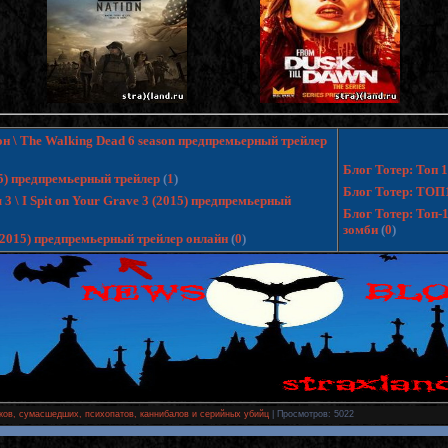
н \ The Walking Dead 6 season предпремьерный трейлер
Блог Тотер: Топ
15) предпремьерный трейлер
(
1
)
Блог Тотер: ТОП
 \ I Spit on Your Grave 3 (2015) предпремьерный
Блог Тотер: Топ-
зомби
(
0
)
 (2015) предпремьерный трейлер онлайн
(
0
)
ков, сумасшедших, психопатов, каннибалов и серийных убийц
|
Просмотров
: 5022