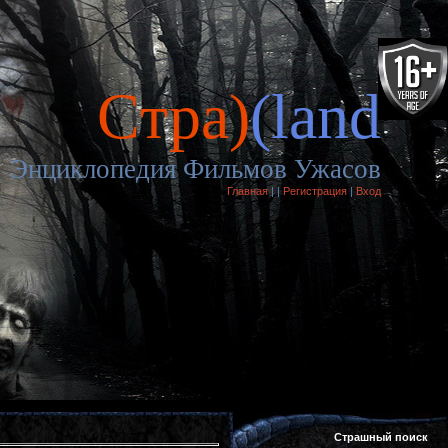
Cтра)
(land
Энциклопедия Фильмов Ужасов
Главная
|
|
Регистрация
|
Вход
Страшный поиск