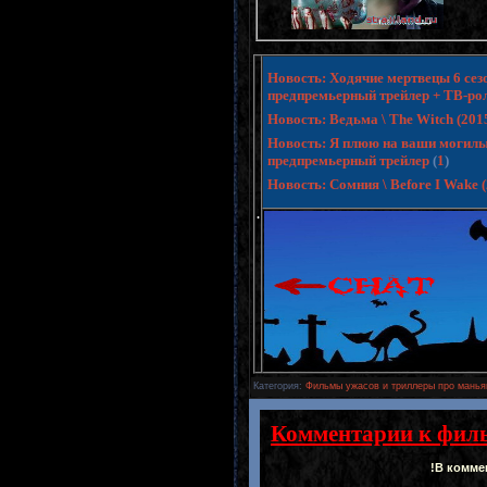
Новость: Ходячие мертвецы 6 сезо
предпремьерный трейлер + ТВ-ро
Новость: Ведьма \ The Witch (20
Новость: Я плюю на ваши могилы 3 
предпремьерный трейлер
(
1
)
Новость: Сомния \ Before I Wake
.
Категория
:
Фильмы ужасов и триллеры про манья
Комментарии к фил
!В комме