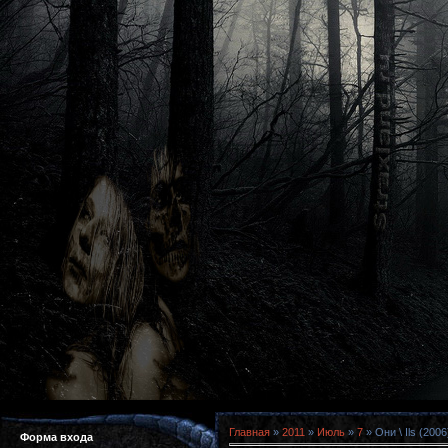
Главная
»
2011
»
Июль
»
7
» Они \ Ils (20
Форма входа