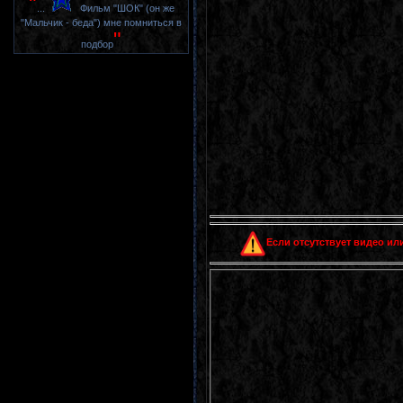
"
...
Фильм "ШОК" (он же
"Мальчик - беда") мне помниться в
"
подбор
Если отсутствует видео или