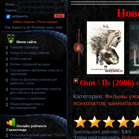
Логин:
Нов
Пароль:
запомнить
Забыл пароль
|
Регистрация
This feature is for Premium users only!
Меню сайта
Главная страница
Новости из мира ужасов
Блоги ужасов
Ритмы страшной музыки
Саундтреки к фильмам ужасов и
триллерам
Обои из фильмов ужасов для
Они \ Ils (2006
рабочего стола
Анимационные картинки ужасов
для сайтов и форумов
Категория
:
Фильмы ужа
Сообщить о проблеме!
психопатов, каннибало
Правообладателям и
рекламодателям
Онлайн рейтинги
Страхлэнда
Зрительский рейтинг
:
5.0
/
6
Пользовательский рейтинг "Топ-50
Чтобы проголосовать,
Войдит
лучших лент"