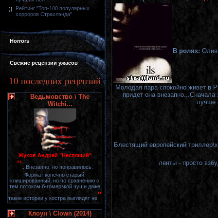
Рейтинг "Топ-100 популярных
хорроров Страхлэнда"
Horrors
В ролях:
Олив
Свежие рецензии ужасов
10 последних рецензий
Молодая пара спокойно живет в Ру
придет она внезапно...Сначала 
Ведьмовство \ The
лучше 
Witchi...
Блестящий европейский триллер\хо
Жуков Андрей "Неспящий"
"
ленты - просто взб
...Внезапно, но понравилось.
Формат конечно старый,
клишированный, но по сравнению с
тем потоком б-гомерзкой чуши даже
"
такие истории у костра выглядят не
Клоун \ Clown (2014)