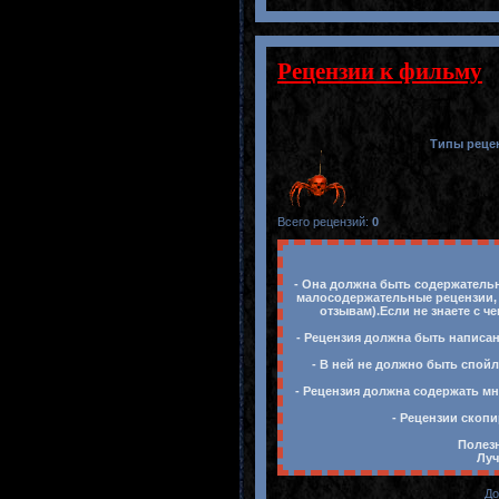
Рецензии к фильму
Типы реце
Всего рецензий
:
0
- Она должна быть содержательн
малосодержательные рецензии, 
отзывам).Если не знаете с ч
- Рецензия должна быть написан
- В ней не должно быть спойл
- Рецензия должна содержать мн
- Рецензии скопи
Полезн
Луч
До