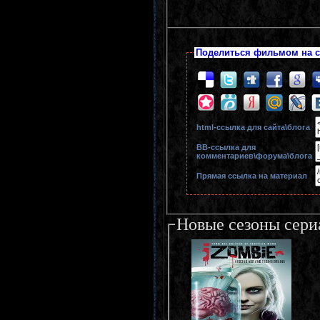
Поделиться фильмом на с
html-cсылка для сайта\блога
BB-cсылка для
комментариев\форума\блога
Прямая ссылка на материал
Новые сезоны сери