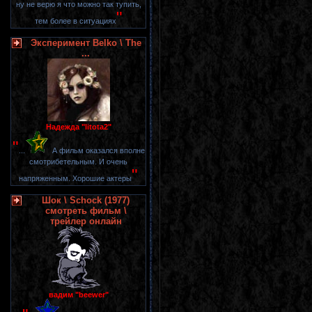
ну не верю я что можно так тупить,
"
тем более в ситуациях
Эксперимент Belko \ The
...
Надежда "litota2"
"
...
А фильм оказался вполне
смотрибетельным. И очень
"
напряженным. Хорошие актеры
Шок \ Schock (1977)
смотреть фильм \
трейлер онлайн
вадим "beewer"