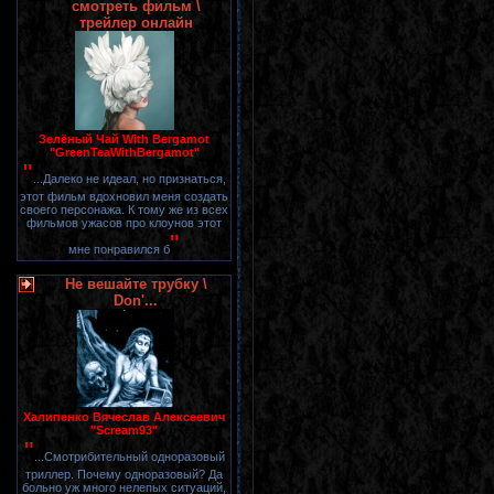
смотреть фильм \
трейлер онлайн
Зелёный Чай With Bergamot
"GreenTeaWithBergamot"
"
...Далеко не идеал, но признаться,
этот фильм вдохновил меня создать
своего персонажа. К тому же из всех
фильмов ужасов про клоунов этот
"
мне понравился б
Не вешайте трубку \
Don'...
Халипенко Вячеслав Алексеевич
"Scream93"
"
...Смотрибительный одноразовый
триллер. Почему одноразовый? Да
больно уж много нелепых ситуаций,