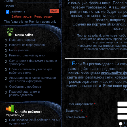
Логин:
с помощью формы ниже. После пр
Пароль:
первому требованию. А ваш мате
рейтингов, но так же будет запр
запомнить
значит, что многотысячная арм
Забыл пароль
|
Регистрация
портал, попросту
This feature is for Premium users only!
Обычно на портале
straxland.ru
постоян
Меню сайта
Портал straxland.ru не имеет со
законом об авторском праве. В
Главная страница
портала, ведется путе
Новости из мира ужасов
Изображения, на которых располож
являются собственностью пор
Блоги ужасов
Ритмы страшной музыки
Саундтреки к фильмам ужасов и
Е
сли Вы рекламодатель и хоти
триллерам
размещайте ваше предложение в 
Обои из фильмов ужасов для
вашем обращении
указывайте ф
рабочего стола
сайта
или рекламной сети, которы
Анимационные картинки ужасов
рекламодателям и вести перепис
для сайтов и форумов
имеем возможности. Если ваше пр
Сообщить о проблеме!
с
Правообладателям и
рекламодателям
E-mail отправителя
*
:
Ваше имя
*
:
Онлайн рейтинги
Страхлэнда
Тема письма
*
:
Пользовательский рейтинг "Топ-50
П
лучших лент"