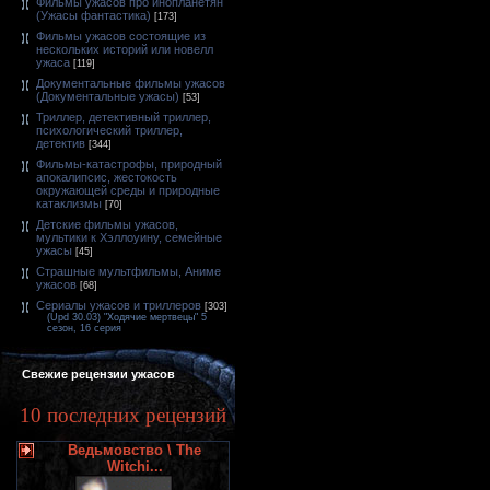
Фильмы ужасов про инопланетян
(Ужасы фантастика)
[173]
Фильмы ужасов состоящие из
нескольких историй или новелл
ужаса
[119]
Документальные фильмы ужасов
(Документальные ужасы)
[53]
Триллер, детективный триллер,
психологический триллер,
детектив
[344]
Фильмы-катастрофы, природный
апокалипсис, жестокость
окружающей среды и природные
катаклизмы
[70]
Детские фильмы ужасов,
мультики к Хэллоуину, семейные
ужасы
[45]
Страшные мультфильмы, Аниме
ужасов
[68]
Сериалы ужасов и триллеров
[303]
(Upd 30.03) "Ходячие мертвецы" 5
сезон, 16 серия
Свежие рецензии ужасов
10 последних рецензий
Ведьмовство \ The
Witchi...