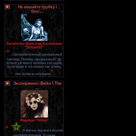
Не вешайте трубку \
Don'...
Халипенко Вячеслав Алексеевич
"Scream93"
"
...Смотрибительный одноразовый
триллер. Почему одноразовый? Да
больно уж много нелепых ситуаций,
ну не верю я что можно так тупить,
"
тем более в ситуациях
Эксперимент Belko \ The
...
Надежда "litota2"
"
...
А фильм оказался вполне
смотрибетельным. И очень