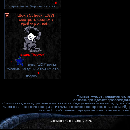
"
напряженным. Хорошие актеры
Шок \ Schock (1977)
смотреть фильм \
трейлер онлайн
вадим "beewer"
"
...
Фильм "ШОК" (он же
"Мальчик - беда") мне помниться в
"
подбор
Фильмы ужасов, триллеры онлай
Все права принадлежат правообладате
Ссылки на видео и аудио материалы взяты из общедоступных источников, путем об
имеют на это лицензионное право. В случае возникновения правовых разногласий, 
straxland.ru собственных серверов не имеет и не несет от
Copyright Стра)(land © 2026