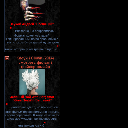
Жуков Андрей "Неспящий"
"
...Внезапно, но понравилось.
Формат конечно старый,
клишированный, но по сравнению с
тем потоком б-гомерзкой чуши даже
"
такие истории у костра выглядят не
Клоун \ Clown (2014)
смотреть фильм \
трейлер онлайн
Зелёный Чай With Bergamot
"GreenTeaWithBergamot"
"
...Далеко не идеал, но признаться,
этот фильм вдохновил меня создать
своего персонажа. К тому же из всех
фильмов ужасов про клоунов этот
"
мне понравился б