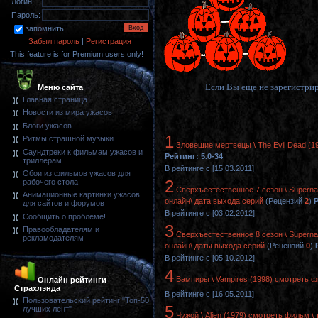
Логин:
Пароль:
запомнить
Забыл пароль
|
Регистрация
This feature is for Premium users only!
Если Вы еще не зарегистрир
Меню сайта
Главная страница
Новости из мира ужасов
Блоги ужасов
1
Ритмы страшной музыки
Зловещие мертвецы \ The Evil Dead (1
Саундтреки к фильмам ужасов и
Рейтинг: 5.0-34
триллерам
В рейтинге с [15.03.2011]
Обои из фильмов ужасов для
2
рабочего стола
Сверхъестественное 7 сезон \ Supernat
Анимационные картинки ужасов
онлайн\ дата выхода серий
(Рецензий
2
)
Р
для сайтов и форумов
В рейтинге с [03.02.2012]
Сообщить о проблеме!
3
Правообладателям и
Сверхъестественное 8 сезон \ Supernat
рекламодателям
онлайн\ даты выхода серий
(Рецензий
0
)
В рейтинге с [05.10.2012]
4
Вампиры \ Vampires (1998) смотреть ф
Онлайн рейтинги
Страхлэнда
В рейтинге с [16.05.2011]
Пользовательский рейтинг "Топ-50
5
лучших лент"
Чужой \ Alien (1979) смотреть фильм \