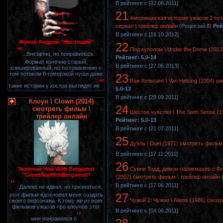
В рейтинге с [02.06.2011]
21
Американская история ужасов 2 сезон
сериал \ трейлер онлайн
(Рецензий
0
)
Рей
В рейтинге с [19.10.2012]
Жуков Андрей "Неспящий"
22
"
Под куполом \ Under the Dome (2013
...Внезапно, но понравилось.
Рейтинг: 5.0-14
Формат конечно старый,
В рейтинге с [27.06.2013]
клишированный, но по сравнению с
тем потоком б-гомерзкой чуши даже
23
"
Ван Хельсинг \ Van Helsing (2004) с
такие истории у костра выглядят не
5.0-13
В рейтинге с [29.09.2011]
Клоун \ Clown (2014)
24
смотреть фильм \
Шестое чувство \ The Sixth Sense (
трейлер онлайн
Рейтинг: 5.0-13
В рейтинге с [21.07.2011]
25
Дуэль \ Duel (1971) смотреть фильм
В рейтинге с [17.11.2011]
26
Зелёный Чай With Bergamot
Суини Тодд, демон-парикмахер с Флит
"GreenTeaWithBergamot"
(2007) смотреть фильм \ трейлер онлайн
"
В рейтинге с [17.06.2011]
...Далеко не идеал, но признаться,
27
этот фильм вдохновил меня создать
Чужой 2: Чужие \ Aliens (1986) смот
своего персонажа. К тому же из всех
фильмов ужасов про клоунов этот
В рейтинге с [04.06.2011]
"
мне понравился б