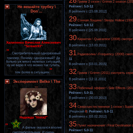
28
Гримм 2 сезон / Grimm 2 season (20
Не вешайте трубку \
Рейтинг: 5.0-12
Don'...
В рейтинге с [15.08.2012]
29
Сонная Лощина \ Sleepy Hollow (199
Рейтинг: 5.0-12
В рейтинге с [25.08.2011]
30
Карантин \ Quarantine (2008) смотр
Халипенко Вячеслав Алексеевич
В рейтинге с [13.03.2011]
"Scream93"
"
31
...Смотрибительный одноразовый
Радиоволна \ Frequency (2000) смот
триллер. Почему одноразовый? Да
11
больно уж много нелепых ситуаций,
В рейтинге с [03.01.2015]
ну не верю я что можно так тупить,
"
32
тем более в ситуациях
Гримм / Grimm (2011) смотреть сери
В рейтинге с [12.11.2011]
Эксперимент Belko \ The
33
...
Побочный эффект \ Side Effects (20
Рейтинг: 5.0-11
В рейтинге с [30.03.2013]
34
Сверхъестественное 1 сезон \ Supern
(Рецензий
0
)
Рейтинг: 5.0-11
В рейтинге с [03.02.2012]
Надежда "litota2"
35
"
Пункт назначения \ Final Destinatio
...
А фильм оказался вполне
Рейтинг: 5.0-11
смотрибетельным. И очень