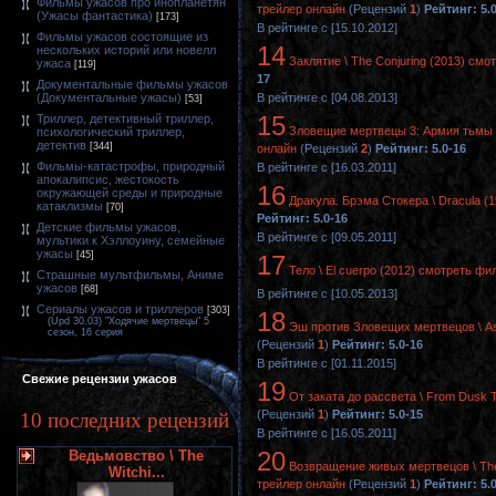
Фильмы ужасов про инопланетян
трейлер онлайн
(Рецензий
1
)
Рейтинг: 5.
(Ужасы фантастика)
[173]
В рейтинге с [15.10.2012]
Фильмы ужасов состоящие из
14
нескольких историй или новелл
Заклятие \ The Conjuring (2013) смо
ужаса
[119]
17
Документальные фильмы ужасов
(Документальные ужасы)
В рейтинге с [04.08.2013]
[53]
15
Триллер, детективный триллер,
Зловещие мертвецы 3: Армия тьмы \
психологический триллер,
детектив
[344]
онлайн
(Рецензий
2
)
Рейтинг: 5.0-16
Фильмы-катастрофы, природный
В рейтинге с [16.03.2011]
апокалипсис, жестокость
16
окружающей среды и природные
Дракула. Брэма Стокера \ Dracula (
катаклизмы
[70]
Рейтинг: 5.0-16
Детские фильмы ужасов,
В рейтинге с [09.05.2011]
мультики к Хэллоуину, семейные
ужасы
[45]
17
Тело \ El cuerpo (2012) смотреть фи
Страшные мультфильмы, Аниме
ужасов
[68]
В рейтинге с [10.05.2013]
Сериалы ужасов и триллеров
[303]
18
(Upd 30.03) "Ходячие мертвецы" 5
Эш против Зловещих мертвецов \ Ash
сезон, 16 серия
(Рецензий
1
)
Рейтинг: 5.0-16
В рейтинге с [01.11.2015]
Свежие рецензии ужасов
19
От заката до рассвета \ From Dusk T
(Рецензий
1
)
Рейтинг: 5.0-15
10 последних рецензий
В рейтинге с [16.05.2011]
20
Ведьмовство \ The
Возвращение живых мертвецов \ The R
Witchi...
трейлер онлайн
(Рецензий
1
)
Рейтинг: 5.