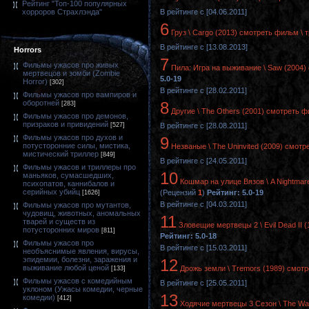
Рейтинг "Топ-100 популярных
В рейтинге с [04.06.2011]
хорроров Страхлэнда"
6
Груз \ Cargo (2013) смотреть фильм \ 
В рейтинге с [13.08.2013]
Horrors
7
Фильмы ужасов про живых
Пила: Игра на выживание \ Saw (2004)
мертвецов и зомби (Zombie
5.0-19
Horror)
[302]
В рейтинге с [28.02.2011]
Фильмы ужасов про вампиров и
оборотней
8
[283]
Другие \ The Others (2001) смотреть ф
Фильмы ужасов про демонов,
призраков и привидений
[527]
В рейтинге с [28.08.2011]
Фильмы ужасов про духов и
9
потусторонние силы, мистика,
Незваные \ The Uninvited (2009) смотр
мистический триллер
[849]
В рейтинге с [24.05.2011]
Фильмы ужасов и триллеры про
10
маньяков, сумасшедших,
Кошмар на улице Вязов \ A Nightmare
психопатов, каннибалов и
серийных убийц
(Рецензий
1
)
Рейтинг: 5.0-19
[1626]
В рейтинге с [04.03.2011]
Фильмы ужасов про мутантов,
чудовищ, животных, аномальных
11
тварей и существ из
Зловещие мертвецы 2 \ Evil Dead II 
потусторонних миров
[811]
Рейтинг: 5.0-18
Фильмы ужасов про
В рейтинге с [15.03.2011]
необъяснимые явления, вирусы,
эпидемии, болезни, заражения и
12
выживание любой ценой
Дрожь земли \ Tremors (1989) смотр
[133]
Фильмы ужасов с комедийным
В рейтинге с [25.05.2011]
уклоном (Ужасы комедии, черные
13
комедии)
[412]
Ходячие мертвецы 3 Сезон \ The Wal