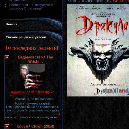
Чтобы проголосовать,
Войдит
Рейтинг "Топ-100 популярных
хорроров Страхлэнда"
Horrors
Свежие рецензии ужасов
10 последних рецензий
Ведьмовство \ The
Witchi...
Жуков Андрей "Неспящий"
"
...Внезапно, но понравилось.
Формат конечно старый,
клишированный, но по сравнению с
тем потоком б-гомерзкой чуши даже
"
такие истории у костра выглядят не
Клоун \ Clown (2014)