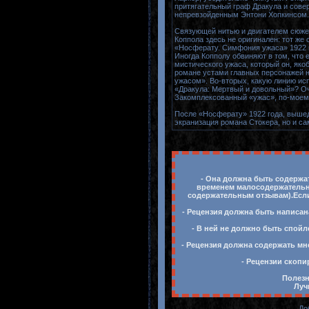
притягательный граф Дракула и сов
непревзойденным Энтони Хопкинсом.
Связующей нитью и двигателем сюжета
Коппола здесь не оригинален: тот же
«Носферату. Симфония ужаса» 1922 г
Иногда Копполу обвиняют в том, что 
мистического ужаса, который он, яко
романе устами главных персонажей не
ужасом». Во-вторых, какую линию ис
«Дракула: Мертвый и довольный»? Оче
Закомплексованный «ужас», по-моему
После «Носферату» 1922 года, вышед
экранизация романа Стокера, но и 
- Она должна быть содержат
временем малосодержательны
содержательным отзывам).Если 
- Рецензия должна быть написан
- В ней не должно быть спойл
- Рецензия должна содержать мн
- Рецензии скопи
Полезн
Луч
До