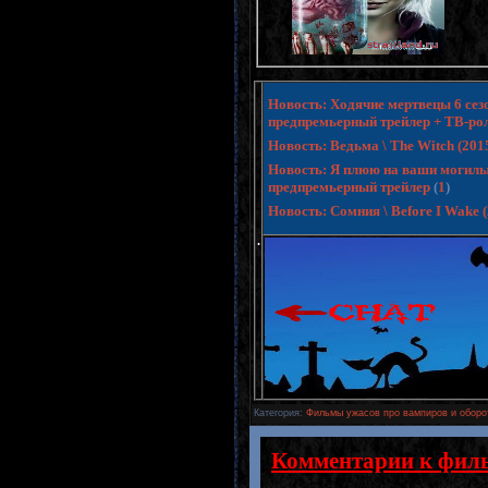
Новость: Ходячие мертвецы 6 сезо
предпремьерный трейлер + ТВ-ро
Новость: Ведьма \ The Witch (20
Новость: Я плюю на ваши могилы 3 
предпремьерный трейлер
(
1
)
Новость: Сомния \ Before I Wake
.
Категория
:
Фильмы ужасов про вампиров и оборо
Комментарии к фил