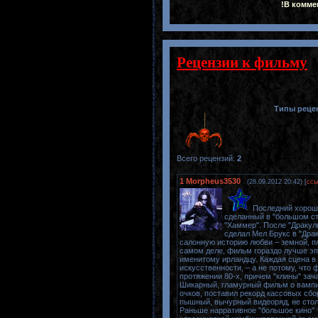
!В комме
Рецензии к фильму
Типы реце
Всего рецензий
:
2
1
Morpheus3530
(28.09.2012 20:42) [
ссы
Последний хороши
сделанный в "большом сти
"Хаммер". После "Дракул
сделал Мел Брукс в "Дра
салонную историю любви – земной, пл
самом деле, фильм гораздо лучше эпи
именитому ирландцу. Каждая сцена в
искусственности, – а не потому, что
протяжении 80-х, причем "клины" за
Шикарный, гламурный фильм о вампир
очков, поставил рекорд кассовых сбо
пышный, вычурный видеоряд, не стол
Раньше нарративное "большое кино" 