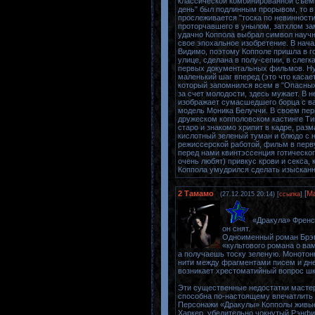
классической комбинированной съемк
день" был подлинным прорывом, то в
прослеживается "тоска по невинности
проторчавшего в унылом, затхлом зам
удачно Коппола выбрал символ научно
свое эпохальное изобретение. В нача
Видимо, поэтому Копполе пришла в г
улице, сделана в полу-сепии, в слег
первых документальных фильмов. Ну,
маленький шаг вперед (это что касае
который запомнился всем в "Опасных
за счет молодости, здесь мужает. В
изображает сумасшедшего борца с ва
модель Моника Белуччи. В своем пер
дружеском копполовском кастинге Ти
старо и знакомо хрипит в кадре, раз
кислотный зеленый туман и блюдо с
режиссерской работой, фильм в перву
перед нами квинтэссенция готическог
очень любят) привкус крови и секса, 
Коппола умудрился сделать изыскан
2
Тамамо
[
М
(27.12.2015 20:14) [
ссылка
]
«Дракула» Френси
он снят.
Одноименный роман Брэм
«культового романа о ва
а получаешь тоску зеленую. Монотон
нити между фрагментами писем и дне
возникает хрестоматийный вопрос шко
Эти существенные недостатки масте
способна по-настоящему впечатлить и
Персонажи «Дракулы» Копполы живые
Харкер, убедительно чокнутый Рэнфи