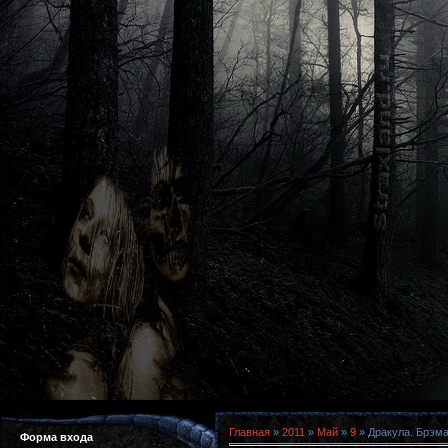
Главная
»
2011
»
Май
»
9
» Дракула. Брэма
Форма входа