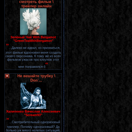
смотреть фильм \
трейлер онлайн
Зелёный Чай With Bergamot
"GreenTeaWithBergamot"
"
...Далеко не идеал, но признаться,
этот фильм вдохновил меня создать
своего персонажа. К тому же из всех
фильмов ужасов про клоунов этот
"
мне понравился б
Не вешайте трубку \
Don'...
Халипенко Вячеслав Алексеевич
"Scream93"
"
...Смотрибительный одноразовый
триллер. Почему одноразовый? Да
больно уж много нелепых ситуаций,