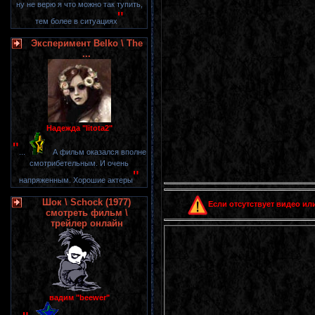
ну не верю я что можно так тупить,
"
тем более в ситуациях
Эксперимент Belko \ The
...
Надежда "litota2"
"
...
А фильм оказался вполне
смотрибетельным. И очень
"
напряженным. Хорошие актеры
Шок \ Schock (1977)
Если отсутствует видео или
смотреть фильм \
трейлер онлайн
вадим "beewer"