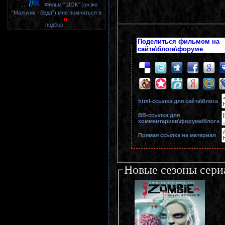
"
...
Фильм "ШОК" (он же
"Мальчик - беда") мне помниться в
"
подбор
Поделиться фильмом на
сайте\блоге\форуме
html-cсылка для сайта\блога
BB-cсылка для
комментариев\форума\блога
Прямая ссылка на материал
Новые сезоны сери