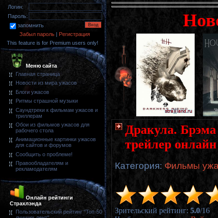
Логин:
Нов
Пароль:
запомнить
Забыл пароль
|
Регистрация
This feature is for Premium users only!
Меню сайта
Главная страница
Новости из мира ужасов
Блоги ужасов
Ритмы страшной музыки
Саундтреки к фильмам ужасов и
триллерам
Обои из фильмов ужасов для
Дракула. Брэма 
рабочего стола
Анимационные картинки ужасов
трейлер онлайн
для сайтов и форумов
Сообщить о проблеме!
Правообладателям и
Категория
:
Фильмы ужа
рекламодателям
Онлайн рейтинги
Страхлэнда
Зрительский рейтинг
:
5.0
/
16
Пользовательский рейтинг "Топ-50
лучших лент"