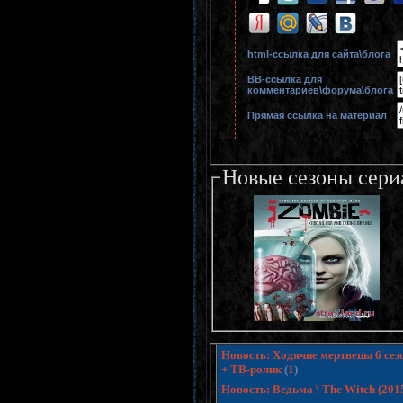
html-cсылка для сайта\блога
BB-cсылка для
комментариев\форума\блога
Прямая ссылка на материал
Новые сезоны сери
Новость: Ходячие мертвецы 6 сезо
+ ТВ-ролик
(
1
)
Новость: Ведьма \ The Witch (20