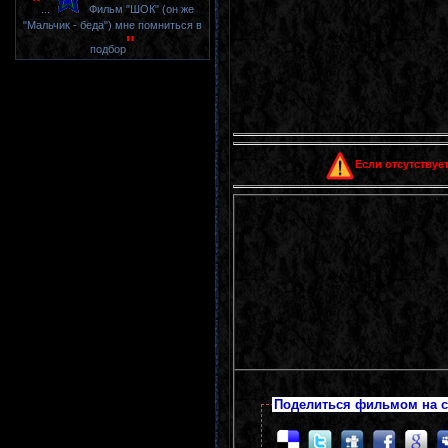
"
...
Фильм "ШОК" (он же
"Мальчик - беда") мне помниться в
"
подбор
Если отсутствует
Поделиться фильмом на с