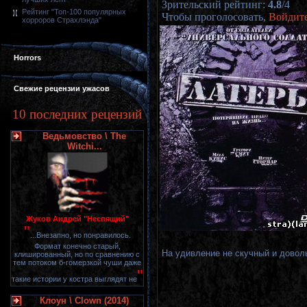
Зрительский рейтинг
:
4.8
/
4
Рейтинг "Топ-100 популярных
Чтобы проголосовать,
Войдит
хорроров Страхлэнда"
Horrors
Свежие рецензии ужасов
10 последних рецензий
Ведьмовство \ The
Witchi...
Жуков Андрей "Неспящий"
"
...Внезапно, но понравилось.
Формат конечно старый,
На удивление не скучный и дово
клишированный, но по сравнению с
тем потоком б-гомерзкой чуши даже
"
такие истории у костра выглядят не
Клоун \ Clown (2014)