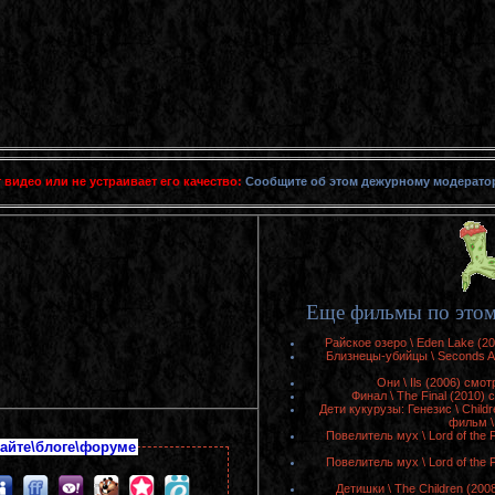
 видео или не устраивает его качество:
Сообщите об этом дежурному модерато
Еще фильмы по этом
Райское озеро \ Eden Lake (2
Близнецы-убийцы \ Seconds A
Они \ Ils (2006) смо
Финал \ The Final (2010)
Дети кукурузы: Генезис \ Childr
фильм \
Повелитель мух \ Lord of the 
айте\блоге\форуме
Повелитель мух \ Lord of the 
Детишки \ The Children (20