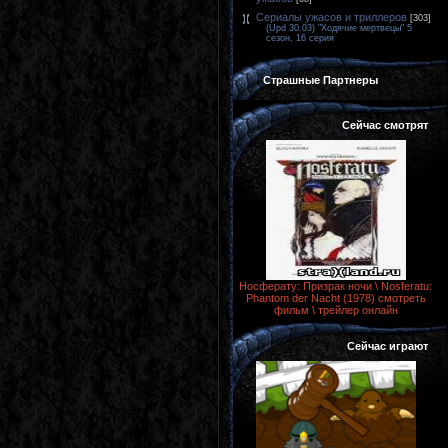
Сериалы ужасов и триллеров
[303]
(Upd 30.03) "Ходячие мертвецы" 5
сезон, 16 серия
Страшные Партнеры
Сейчас смотрят
Носферату: Призрак ночи \ Nosferatu:
Phantom der Nacht (1978) смотреть
фильм \ трейлер онлайн
Сейчас играют