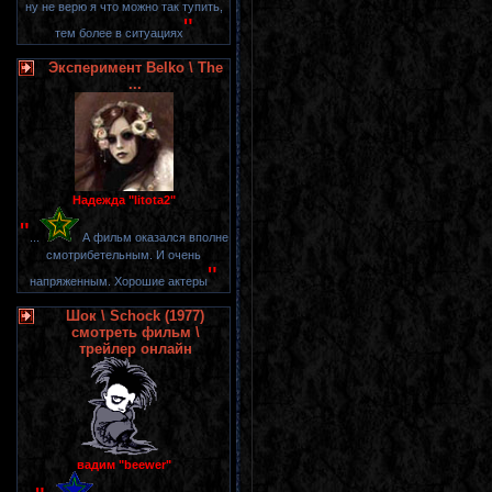
ну не верю я что можно так тупить,
"
тем более в ситуациях
Эксперимент Belko \ The
...
Надежда "litota2"
"
...
А фильм оказался вполне
смотрибетельным. И очень
"
напряженным. Хорошие актеры
Шок \ Schock (1977)
смотреть фильм \
трейлер онлайн
вадим "beewer"