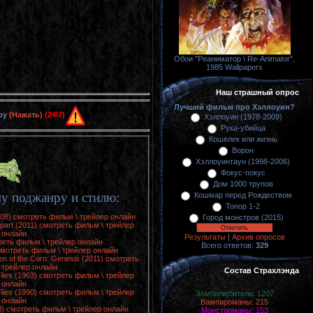
Обои "Реаниматор \ Re-Animator",
1985 Wallpapers
Наш страшный опрос
Лучший фильм про Хэллоуин?
ру
(Нажать)
(24\7)
Хэллоуин (1978-2009)
Рука-убийца
Кошелек или жизнь
Ворон
Хэллоуинтаун (1998-2006)
Фокус-покус
Дом 1000 трупов
у поджанру и стилю:
Кошмар перед Рождеством
Топор 1-2
008) смотреть фильм \ трейлер онлайн
Город монстров (2015)
part (2011) смотреть фильм \ трейлер
онлайн
Результаты
|
Архив опросов
треть фильм \ трейлер онлайн
Всего ответов:
329
 смотреть фильм \ трейлер онлайн
en of the Corn: Genesis (2011) смотреть
 трейлер онлайн
Состав Страхлэнда
Flies (1963) смотреть фильм \ трейлер
онлайн
Flies (1990) смотреть фильм \ трейлер
Зомбилюбители: 1207
онлайн
Вампироманы: 215
08) смотреть фильм \ трейлер онлайн
Монстроманы: 153