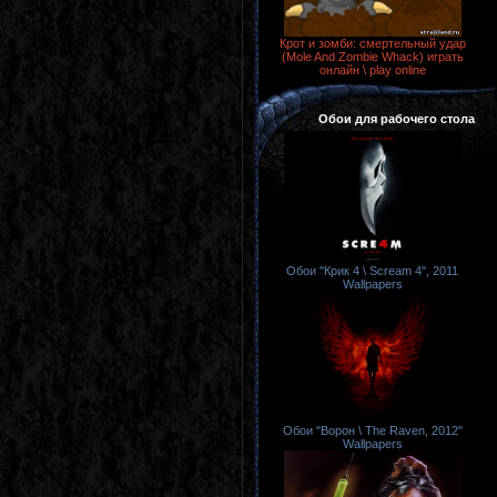
Крот и зомби: смертельный удар
(Mole And Zombie Whack) играть
онлайн \ play online
Обои для рабочего стола
Обои "Крик 4 \ Scream 4", 2011
Wallpapers
Обои "Ворон \ The Raven, 2012"
Wallpapers