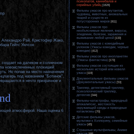
психопатов, каннибалов и
серийных убийц
[1626]
Фильмы ужасов про мутантов,
mp
чудовищ, животных, аномальных
тварей и существ из
потусторонних миров
[811]
Фильмы ужасов про
необъяснимые явления, вирусы,
эпидемии, болезни, заражения и
выживание любой ценой
[133]
, Алехандро Рэй, Кристофер Жако,
Фильмы ужасов с комедийным
бара Гейтс Уилсон
уклоном (Ужасы комедии, черные
комедии)
[412]
Фильмы ужасов про инопланетян
(Ужасы фантастика)
[173]
, создает на далеком и солнечном
Фильмы ужасов состоящие из
уппа новоиспеченных плохишей
нескольких историй или новелл
уть. Но попав на место назначения
ужаса
[119]
нцлагерь под названием "Ботинок",
Документальные фильмы ужасов
евращаются в нечто призрачное и
(Документальные ужасы)
[53]
Триллер, детективный триллер,
психологический триллер,
and
детектив
[344]
Фильмы-катастрофы, природный
апокалипсис, жестокость
окружающей среды и природные
ающей атмосферой. Наша оценка 6
катаклизмы
[70]
Детские фильмы ужасов,
мультики к Хэллоуину, семейные
ужасы
[45]
Страшные мультфильмы, Аниме
ужасов
[68]