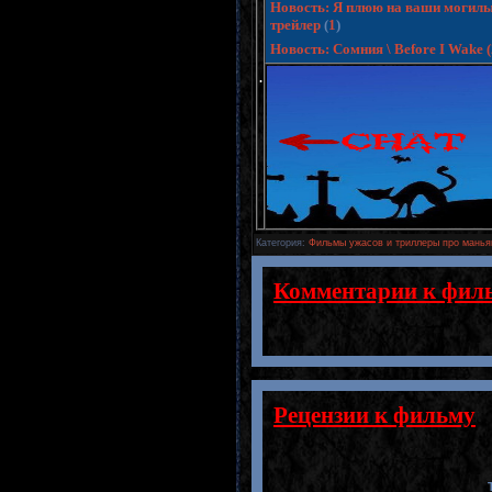
Новость: Я плюю на ваши могилы 3
трейлер
(
1
)
Новость: Сомния \ Before I Wake
.
Категория
:
Фильмы ужасов и триллеры про манья
Комментарии к фил
Рецензии к фильму