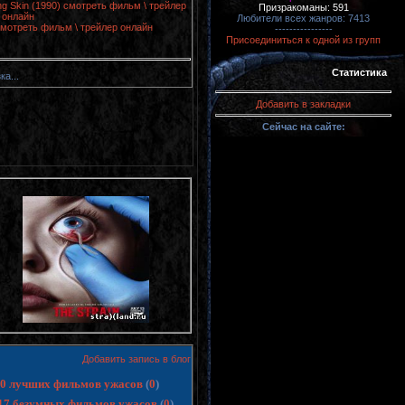
ng Skin (1990) смотреть фильм \ трейлер
Призракоманы: 591
онлайн
Любители всех жанров: 7413
смотреть фильм \ трейлер онлайн
----------------
Присоединиться к одной из групп
Статистика
ка...
Добавить в закладки
Сейчас на сайте:
Добавить запись в блог
 10 лучших фильмов ужасов
(
0
)
17 безумных фильмов ужасов
(
0
)