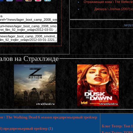
Отражающая кожа \ The Reflecti
Джошуа \ Joshua (2007) 
загруз
алов на Страхлэнде
н \ The Walking Dead 6 season предпремьерный трейлер
Блог Тотер: Топ
15) предпремьерный трейлер
(
1
)
Блог Тотер: ТОП