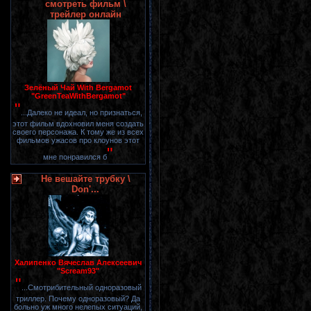
смотреть фильм \
трейлер онлайн
Зелёный Чай With Bergamot
"GreenTeaWithBergamot"
"
...Далеко не идеал, но признаться,
этот фильм вдохновил меня создать
своего персонажа. К тому же из всех
фильмов ужасов про клоунов этот
"
мне понравился б
Не вешайте трубку \
Don'...
Халипенко Вячеслав Алексеевич
"Scream93"
"
...Смотрибительный одноразовый
триллер. Почему одноразовый? Да
больно уж много нелепых ситуаций,