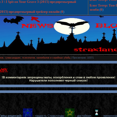
 \ I Spit on Your Grave 3 (2015) предпремьерный
Блог Тотер: Топ-
зомби
(
0
)
 (2015) предпремьерный трейлер онлайн
(
0
)
ков, сумасшедших, психопатов, каннибалов и серийных убийц
|
Просмотров
: 10371
ьму
!В комментариях запрещены маты, оскорбления и спам в любом проявлении!
Нарушители пополняют черный список!
Типы рецензий:
- гордость Страхлэнда;
- достойная;
- временна