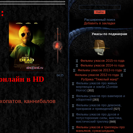
:
Расширенный поиск
Добавить в закладки
Ужасы по поджанрам
Фильмы ужасов 2015-го года
Фильмы ужасов 2014-го года
Фильмы ужасов 2013-го года
Фильмы ужасов 2012-го года
04:25
 онлайн в HD
Рубрика "Тяжелый жанр"
Фильмы ужасов про живых
мертвецов и зомби (Zombie
Horror)
[302]
Фильмы ужасов про вампиров и
оборотней
хопатов, каннибалов
[283]
Фильмы ужасов про демонов,
призраков и привидений
[527]
Фильмы ужасов про духов и
потусторонние силы, мистика,
мистический триллер
[849]
Фильмы ужасов и триллеры про
маньяков, сумасшедших,