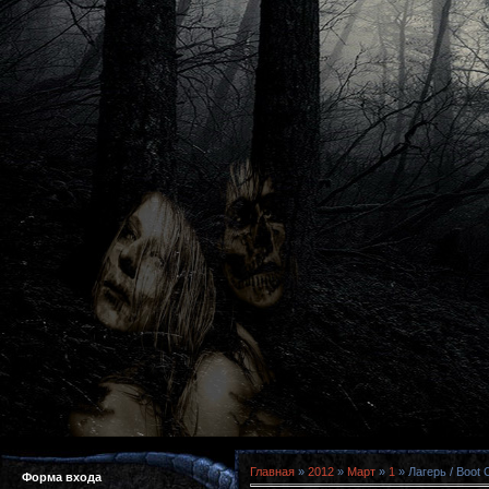
Главная
»
2012
»
Март
»
1
» Лагерь / Boot
Форма входа