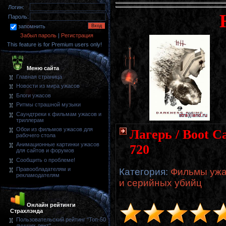
Логин:
Пароль:
запомнить
Забыл пароль
|
Регистрация
This feature is for Premium users only!
Меню сайта
Главная страница
Новости из мира ужасов
Блоги ужасов
Ритмы страшной музыки
Саундтреки к фильмам ужасов и
триллерам
Обои из фильмов ужасов для
Лагерь / Boot C
рабочего стола
Анимационные картинки ужасов
720
для сайтов и форумов
Сообщить о проблеме!
Правообладателям и
Категория
:
Фильмы ужа
рекламодателям
и серийных убийц
Онлайн рейтинги
Страхлэнда
Пользовательский рейтинг "Топ-50
лучших лент"