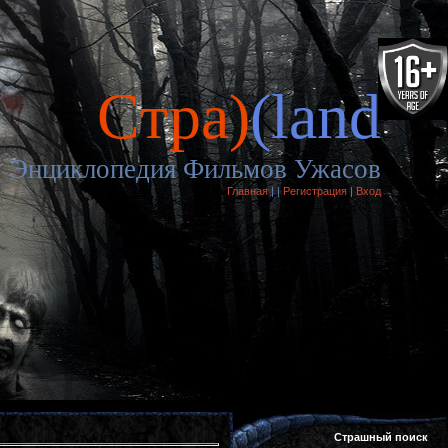
Cтра)
(land
Энциклопедия Фильмов Ужасов
Главная
|
|
Регистрация
|
Вход
Страшный поиск