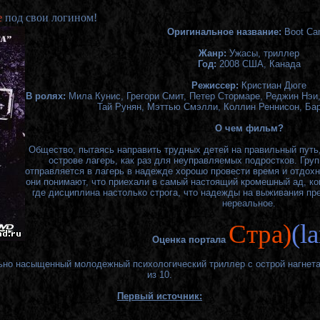
е
под свои логином!
Оригинальное название:
Boot Ca
Жанр:
Ужасы, триллер
Год:
2008 США, Канада
Режиссер:
Кристиан Дюге
В ролях:
Мила Кунис, Грегори Смит, Петер Стормаре, Реджин Нэи
Тай Рунян, Мэттью Смэлли, Коллин Реннисон, Бар
О чем фильм?
Общество, пытаясь направить трудных детей на правильный путь
острове лагерь, как раз для неуправляемых подростков. Гр
отправляется в лагерь в надежде хорошо провести время и отдохн
они понимают, что приехали в самый настоящий кромешный ад, ко
где дисциплина настолько строга, что надежды на выживания пр
нереальное.
Cтра)
(l
Оценка портала
льно насыщенный молодежный психологический триллер с острой нагнет
из 10.
Первый источник: