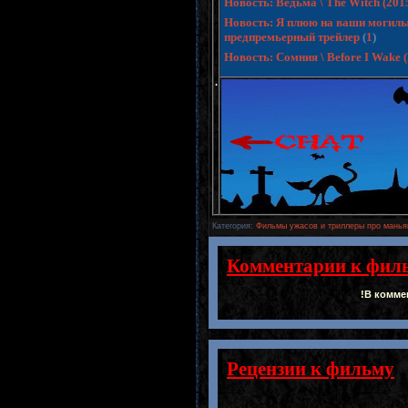
Новость: Ведьма \ The Witch (20
Новость: Я плюю на ваши могилы 3 
предпремьерный трейлер
(
1
)
Новость: Сомния \ Before I Wake
.
Категория
:
Фильмы ужасов и триллеры про манья
Комментарии к фил
!В комме
Рецензии к фильму