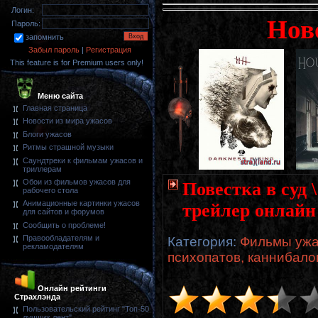
Логин:
Нов
Пароль:
запомнить
Забыл пароль
|
Регистрация
This feature is for Premium users only!
Меню сайта
Главная страница
Новости из мира ужасов
Блоги ужасов
Ритмы страшной музыки
Саундтреки к фильмам ужасов и
триллерам
Обои из фильмов ужасов для
Повестка в суд 
рабочего стола
Анимационные картинки ужасов
трейлер онлайн
для сайтов и форумов
Сообщить о проблеме!
Правообладателям и
Категория
:
Фильмы ужа
рекламодателям
психопатов, каннибало
Онлайн рейтинги
Страхлэнда
Пользовательский рейтинг "Топ-50
лучших лент"