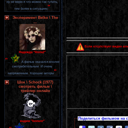
ну не верю я что можно так тупить,
"
тем более в ситуациях
Эксперимент Belko \ The
...
Если отсутствует видео или
Надежда "litota2"
"
...
А фильм оказался вполне
смотрибетельным. И очень
"
напряженным. Хорошие актеры
Шок \ Schock (1977)
смотреть фильм \
трейлер онлайн
Поделиться фильмом на с
вадим "beewer"