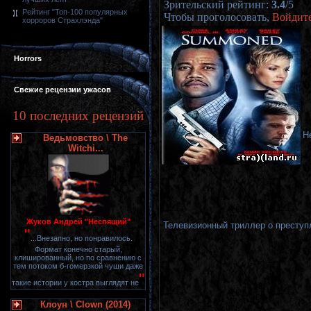
Зрительский рейтинг
:
3.4
/
5
Рейтинг "Топ-100 популярных
Чтобы проголосовать,
Войдит
хорроров Страхлэнда"
Horrors
Свежие рецензии ужасов
10 последних рецензий
Н
Ведьмовство \ The
Witchi...
Жуков Андрей "Неспящий"
Телевизионный триллер о преступле
"
...Внезапно, но понравилось.
Формат конечно старый,
клишированный, но по сравнению с
тем потоком б-гомерзкой чуши даже
"
такие истории у костра выглядят не
Клоун \ Clown (2014)