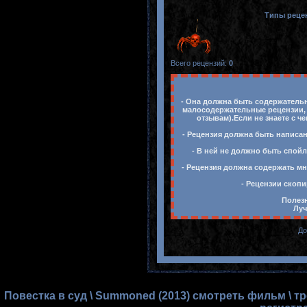
Типы реце
Всего рецензий
:
0
- Она должна быть содержательн
малосодержательные рецензии, 
отзывам).Если не знаете с ч
- Рецензия должна быть написан
- В ней не должно быть спойл
- Рецензия должна содержать мн
- Рецензии скопи
Полезн
Луч
До
Повестка в суд \ Summoned (2013) смотреть фильм \ т