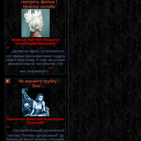
смотреть фильм \
трейлер онлайн
Зелёный Чай With Bergamot
"GreenTeaWithBergamot"
"
...Далеко не идеал, но признаться,
этот фильм вдохновил меня создать
своего персонажа. К тому же из всех
фильмов ужасов про клоунов этот
"
мне понравился б
Не вешайте трубку \
Don'...
Халипенко Вячеслав Алексеевич
"Scream93"
"
...Смотрибительный одноразовый
триллер. Почему одноразовый? Да
больно уж много нелепых ситуаций,