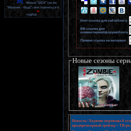
"
...
Фильм "ШОК" (он же
"Мальчик - беда") мне помниться в
"
подбор
html-cсылка для сайта\блога
BB-cсылка для
комментариев\форума\блога
Прямая ссылка на материал
Новые сезоны сери
Новость: Ходячие мертвецы 6 сезо
предпремьерный трейлер + ТВ-ро