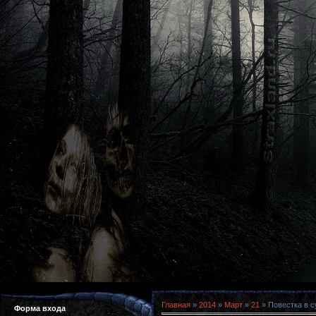
Главная
»
2014
»
Март
»
21
» Повестка в с
Форма входа