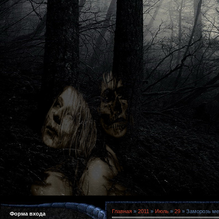
Главная
»
2011
»
Июль
»
29
» Заморозь мен
Форма входа