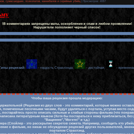
ков, сумасшедших, психопатов, каннибалов и серийных убийц
|
Просмотров
: 4067
ьму
!В комментариях запрещены маты, оскорбления и спам в любом проявлении!
Нарушители пополняют черный список!
Типы рецензий:
- гордость Страхлэнда;
- достойная;
- временна
Чтобы ваша рецензия прошла модерацию:
ержательной (Рецензия из двух слов - это комментарий, которые можно остав
 помеченные песочными часами, будут удаляться с портала, уступая место со
ть, постарайтесь просто описать сильные и слабые стороны фильма (что понра
написана литературным языком (Хотя бы постараться к нему приблизиться, без
"Ващеееее","Могете!" и т.д.)
лера (Спойлер - это расскрытие секретов сюжета. Например, сообщить кто убий
нение о фильме, но никак не обсуждение рецензий других пользователей, мнен
порталом Страхлэнд.