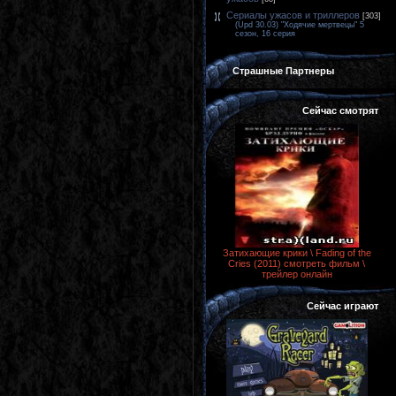
Сериалы ужасов и триллеров
[303]
(Upd 30.03) "Ходячие мертвецы" 5
сезон, 16 серия
Страшные Партнеры
Сейчас смотрят
Затихающие крики \ Fading of the
Cries (2011) смотреть фильм \
трейлер онлайн
Сейчас играют