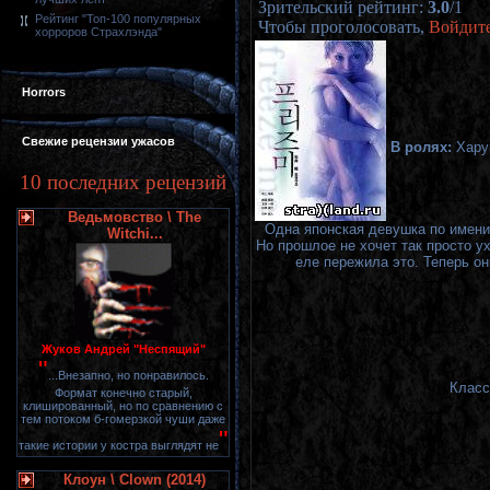
Зрительский рейтинг
:
3.0
/
1
Рейтинг "Топ-100 популярных
Чтобы проголосовать,
Войдит
хорроров Страхлэнда"
Horrors
Свежие рецензии ужасов
В ролях:
Хару
10 последних рецензий
Ведьмовство \ The
Одна японская девушка по имени 
Witchi...
Но прошлое не хочет так просто ух
еле пережила это. Теперь он
Жуков Андрей "Неспящий"
"
...Внезапно, но понравилось.
Класс
Формат конечно старый,
клишированный, но по сравнению с
тем потоком б-гомерзкой чуши даже
"
такие истории у костра выглядят не
Клоун \ Clown (2014)