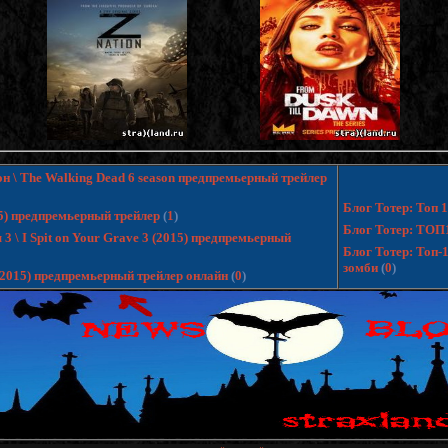
н \ The Walking Dead 6 season предпремьерный трейлер
Блог Тотер: Топ
15) предпремьерный трейлер
(
1
)
Блог Тотер: ТОП
 \ I Spit on Your Grave 3 (2015) предпремьерный
Блог Тотер: Топ-
зомби
(
0
)
 (2015) предпремьерный трейлер онлайн
(
0
)