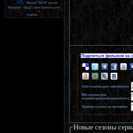
"
...
Фильм "ШОК" (он же
"Мальчик - беда") мне помниться в
"
подбор
Поделиться фильмом на с
html-cсылка для сайта\блога
BB-cсылка для
комментариев\форума\блога
Прямая ссылка на материал
Новые сезоны сери