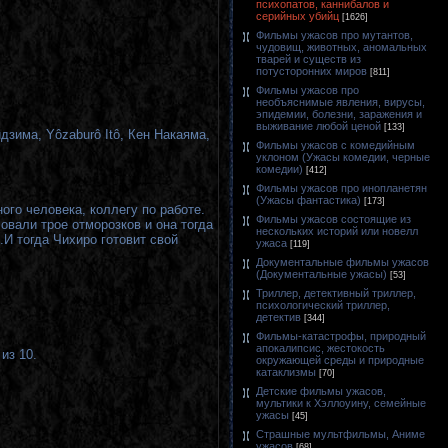
психопатов, каннибалов и
серийных убийц
[1626]
Фильмы ужасов про мутантов,
чудовищ, животных, аномальных
тварей и существ из
потусторонних миров
[811]
Фильмы ужасов про
необъяснимые явления, вирусы,
эпидемии, болезни, заражения и
выживание любой ценой
[133]
идзима,
Yôzaburô Itô,
Кен Накаяма
,
Фильмы ужасов с комедийным
уклоном (Ужасы комедии, черные
комедии)
[412]
Фильмы ужасов про инопланетян
(Ужасы фантастика)
[173]
ого человека, коллегу по работе.
Фильмы ужасов состоящие из
овали трое отморозков и она тогда
нескольких историй или новелл
.И тогда Чихиро готовит свой
ужаса
[119]
Документальные фильмы ужасов
(Документальные ужасы)
[53]
Триллер, детективный триллер,
психологический триллер,
детектив
[344]
Фильмы-катастрофы, природный
апокалипсис, жестокость
из 10.
окружающей среды и природные
катаклизмы
[70]
Детские фильмы ужасов,
мультики к Хэллоуину, семейные
ужасы
[45]
Страшные мультфильмы, Аниме
ужасов
[68]