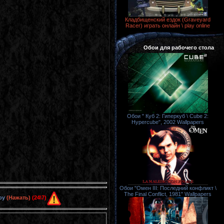
Кладбищенский ездок (Graveyard
Racer) играть онлайн \ play online
Обои для рабочего стола
Обои " Куб 2: Гиперкуб \ Cube 2:
Hypercube", 2002 Wallpapers
Обои "Омен III: Последний конфликт \
The Final Conflict, 1981" Wallpapers
ру
(Нажать)
(24\7)