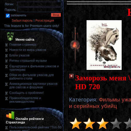
Логин:
Пароль:
запомнить
Забыл пароль
|
Регистрация
This feature is for Premium users only!
Меню сайта
Главная страница
Новости из мира ужасов
Блоги ужасов
Ритмы страшной музыки
Саундтреки к фильмам ужасов и
триллерам
Обои из фильмов ужасов для
Заморозь меня \
рабочего стола
Анимационные картинки ужасов
HD 720
для сайтов и форумов
Сообщить о проблеме!
Правообладателям и
Категория
:
Фильмы ужа
рекламодателям
и серийных убийц
Онлайн рейтинги
Страхлэнда
Пользовательский рейтинг "Топ-50
лучших лент"