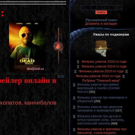
:
Расширенный поиск
Добавить в закладки
Ужасы по поджанрам
Фильмы ужасов 2015-го года
Фильмы ужасов 2014-го года
Фильмы ужасов 2013-го года
Фильмы ужасов 2012-го года
23:22
рейлер онлайн в
Рубрика "Тяжелый жанр"
Фильмы ужасов про живых
мертвецов и зомби (Zombie
Horror)
[302]
Фильмы ужасов про вампиров и
оборотней
хопатов, каннибалов
[283]
Фильмы ужасов про демонов,
призраков и привидений
[527]
Фильмы ужасов про духов и
потусторонние силы, мистика,
мистический триллер
[849]
Фильмы ужасов и триллеры про
маньяков, сумасшедших,