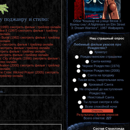
у поджанру и стилю:
Обои "Кошмар на улице Вязов 3:
Воины сна \ A Nightmare on Elm Street
e (1990) смотреть фильм \ трейлер онлайн
3: Dream Warriors", 1987 Wallpapers
live II (1997) смотреть фильм \ трейлер
онлайн
 Burial (1962) смотреть фильм \ трейлер
Наш страшный опрос
онлайн
Любимый фильм ужасов про
1) смотреть фильм \ трейлер онлайн
Рождество?
 смотреть фильм \ трейлер онлайн
мотреть фильм \ трейлер онлайн
Крампус
смотреть фильм \ трейлер онлайн
Рождественские страшилки
: City of Angels (1996) смотреть фильм \
Санта-киллер
лер онлайн
lvation (2000) смотреть фильм \ трейлер
Черное Рождество (1974)
онлайн
Черное Рождество (2006)
he Crow: Wicked Prayer (2005) смотреть
Санта на продажу
трейлер онлайн
Тихая ночь, смертельная ночь
Кровавый Санта
Не открывай до наступления
а...
Рождества
Неистовый Санта
Ты лучше смотри в оба
Всем спокойной ночи
Результаты
|
Архив опросов
Всего ответов:
227
Состав Страхлэнда