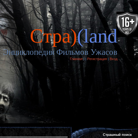
Cтра)
(land
Энциклопедия Фильмов Ужасов
Главная
|
|
Регистрация
|
Вход
Страшный поиск