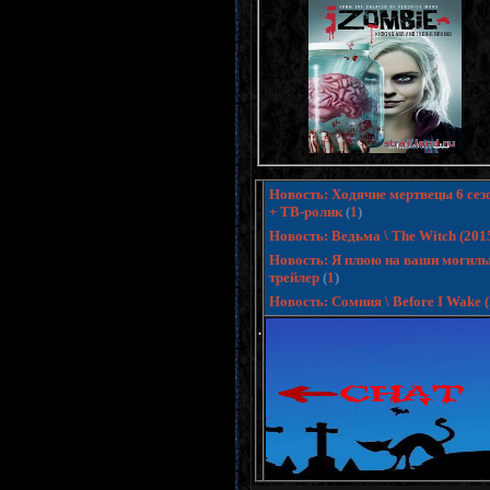
Новость: Ходячие мертвецы 6 сезо
+ ТВ-ролик
(
1
)
Новость: Ведьма \ The Witch (20
Новость: Я плюю на ваши могилы 3
трейлер
(
1
)
Новость: Сомния \ Before I Wake
.