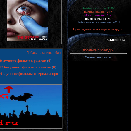
Зомбилюбители: 1207
Вампироманы: 215
Монстроманы: 153
Призракоманы: 591
Любители всех жанров: 7413
----------------
Присоединиться к одной из групп
Статистика
Добавить в закладки
Добавить запись в блог
Сейчас на сайте:
 10 лучших фильмов ужасов
(
0
)
17 безумных фильмов ужасов
(
0
)
10: лучшие фильмы и сериалы про