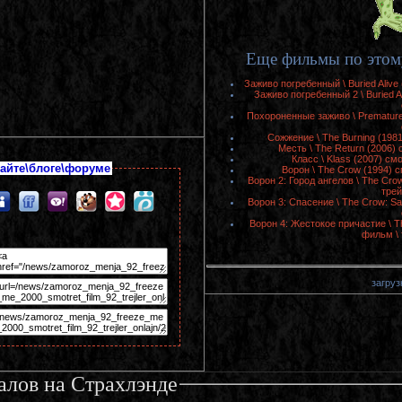
Еще фильмы по этом
Заживо погребенный \ Buried Aliv
Заживо погребенный 2 \ Buried A
Похороненные заживо \ Premature
Сожжение \ The Burning (198
Месть \ The Return (2006)
Класс \ Klass (2007) с
айте\блоге\форуме
Ворон \ The Crow (1994) 
Ворон 2: Город ангелов \ The Crow
трей
Ворон 3: Спасение \ The Crow: Sa
Ворон 4: Жестокое причастие \ T
фильм \ 
загрузк
алов на Страхлэнде