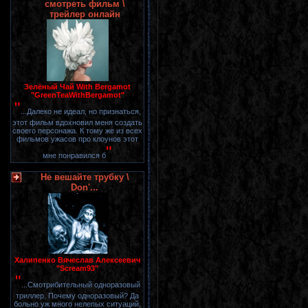
смотреть фильм \
трейлер онлайн
Зелёный Чай With Bergamot
"GreenTeaWithBergamot"
"
...Далеко не идеал, но признаться,
этот фильм вдохновил меня создать
своего персонажа. К тому же из всех
фильмов ужасов про клоунов этот
"
мне понравился б
Не вешайте трубку \
Don'...
Халипенко Вячеслав Алексеевич
"Scream93"
"
...Смотрибительный одноразовый
триллер. Почему одноразовый? Да
больно уж много нелепых ситуаций,