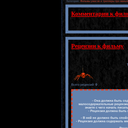
Категория
:
Фильмы ужасов и триллеры про манья
Комментарии к фил
Рецензии к фильму
Всего рецензий
:
0
- Она должна быть сод
малосодержательные рецензии,
знаете с чего начать писа
- Рецензия должна быть 
- В ней не должно быть спой
- Рецензия должна содержать м