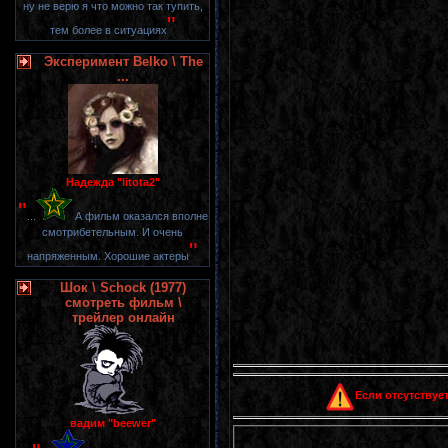
ну не верю я что можно так тупить,
"
тем более в ситуациях
Эксперимент Belko \ The
...
Надежда "litota2"
"
...
А фильм оказался вполне
смотрибетельным. И очень
"
напряженным. Хорошие актеры
Шок \ Schock (1977)
смотреть фильм \
трейлер онлайн
Если отсутствует
вадим "beewer"