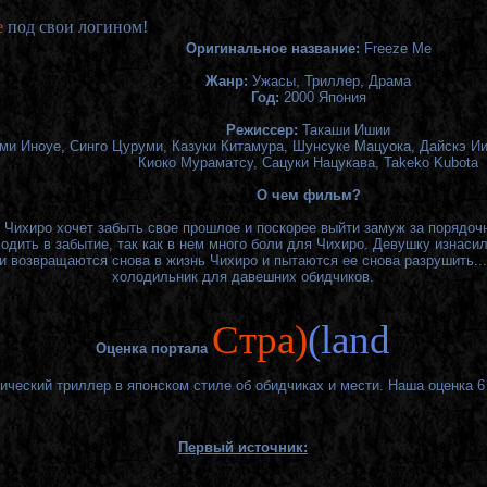
е
под свои логином!
Оригинальное название:
Freeze Me
Жанр:
Ужасы, Триллер, Драма
Год:
2000 Япония
Режиссер:
Такаши Ишии
ми Иноуе,
Синго Цуруми,
Казуки Китамура,
Шунсуке Мацуока
,
Дайскэ И
Киоко Мураматсу
,
Сацуки Нацукава
,
Takeko Kubota
О чем фильм?
Чихиро хочет забыть свое прошлое и поскорее выйти замуж за порядочн
одить в забытие, так как в нем много боли для Чихиро. Девушку изнасил
и возвращаются снова в жизнь Чихиро и пытаются ее снова разрушить...
холодильник для давешних обидчиков.
Cтра)
(land
Оценка портала
ический триллер в японском стиле об обидчиках и мести. Наша оценка 6 
Первый источник: