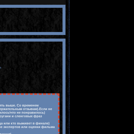
я
лять выше. Со временем
держательным отзывам).Если не
вилось\что не понравилось)
 ругани и сленговых фраз
ца или кто выживет в финале)
ие экспертов или оценки фильма