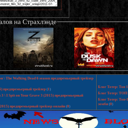
алов на Страхлэнде
н \ The Walking Dead 6 season предпремьерный трейлер
Блог Тотер: Топ
15) предпремьерный трейлер
(
1
)
Блог Тотер: ТОП
 \ I Spit on Your Grave 3 (2015) предпремьерный
Блог Тотер: Топ-
зомби
(
0
)
 (2015) предпремьерный трейлер онлайн
(
0
)