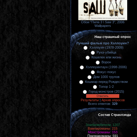
Обои "Пила 3 \ Saw 3", 2006
Wallpapers
Наш страшный опрос
Лучший фильм про Хэллоуин?
Хэллоуин (1978-2009)
Рука-убийца
Кошелек или жизнь
Ворон
Хэллоуинтаун (1998-2006)
Фокус-покус
Дом 1000 трупов
Кошмар перед Рождеством
Топор 1-2
Город монстров (2015)
Результаты
|
Архив опросов
Всего ответов:
329
Состав Страхлэнда
Зомбилюбители: 1207
Вампироманы: 215
Монстроманы: 153
Призракоманы: 591