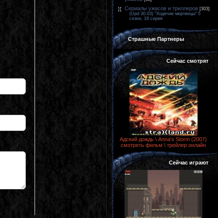
Сериалы ужасов и триллеров
[303]
(Upd 30.03) "Ходячие мертвецы" 5
сезон, 16 серия
Страшные Партнеры
Сейчас смотрят
Адский дождь \ Anna's Storm (2007)
смотреть фильм \ трейлер онлайн
Сейчас играют