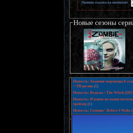
Прямая ссылка на материал
Новые сезоны сери
Новость: Ходячие мертвецы 6 сезо
+ ТВ-ролик
(
1
)
Новость: Ведьма \ The Witch (20
Новость: Я плюю на ваши могилы 3
трейлер
(
1
)
Новость: Сомния \ Before I Wake
.