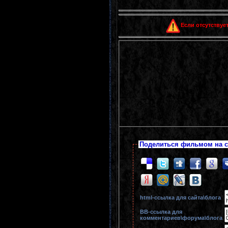
Если отсутствует
Поделиться фильмом на с
html-cсылка для сайта\блога
BB-cсылка для
комментариев\форума\блога