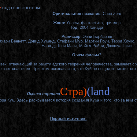
е
под свои логином!
Оригинальное название:
Cube Zero
Жанр:
Ужасы, фантастика, триллер
Год:
2004 Канада
Режиссер:
Эрни Барбараш
ахари Беннетт
,
Дэвид Хубанд,
Стефани Мур,
Мартин Роуч
,
Терри Хоукс,
Наганд
,
Тони Манч,
Майкл Райли,
Джошуа Пиис
О чем фильм?
век, отвечающий за работу адского творения человечества, замечает с
ает спасти ее. При этом осознавая то, что Куб не пощадит никого, кто 
Cтра)
(land
Оценка портала
ра Куб. Здесь раскрывается история создания Куба и того, кто за ним ст
Первый источник: