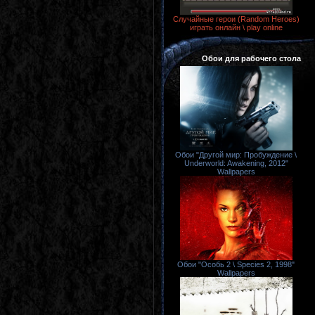
Случайные герои (Random Heroes)
играть онлайн \ play online
Обои для рабочего стола
Обои "Другой мир: Пробуждение \
Underworld: Awakening, 2012"
Wallpapers
Обои "Особь 2 \ Species 2, 1998"
Wallpapers