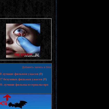
Добавить запись в блог
 10 лучших фильмов ужасов
(
0
)
17 безумных фильмов ужасов
(
0
)
10: лучшие фильмы и сериалы про