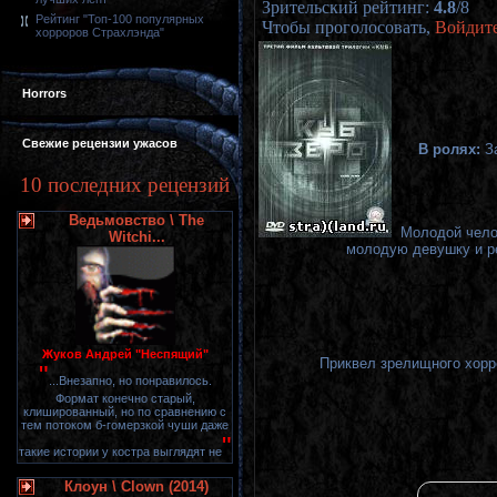
Зрительский рейтинг
:
4.8
/
8
Рейтинг "Топ-100 популярных
Чтобы проголосовать,
Войдит
хорроров Страхлэнда"
Horrors
Свежие рецензии ужасов
В ролях:
З
10 последних рецензий
Ведьмовство \ The
Молодой чело
Witchi...
молодую девушку и реш
Жуков Андрей "Неспящий"
Приквел зрелищного хорро
"
...Внезапно, но понравилось.
Формат конечно старый,
клишированный, но по сравнению с
тем потоком б-гомерзкой чуши даже
"
такие истории у костра выглядят не
Клоун \ Clown (2014)