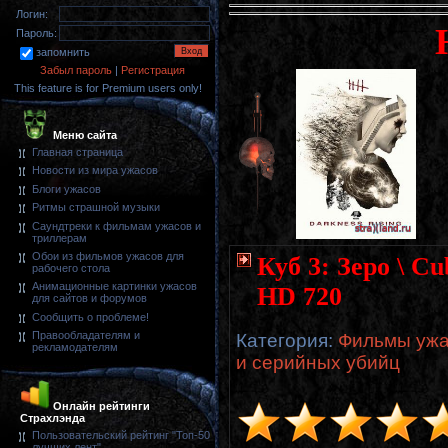
Логин:
Пароль:
запомнить
Забыл пароль
|
Регистрация
This feature is for Premium users only!
Меню сайта
Главная страница
Новости из мира ужасов
Блоги ужасов
Ритмы страшной музыки
Саундтреки к фильмам ужасов и
триллерам
Обои из фильмов ужасов для
Куб 3: Зеро \ C
рабочего стола
Анимационные картинки ужасов
HD 720
для сайтов и форумов
Сообщить о проблеме!
Правообладателям и
Категория
:
Фильмы ужа
рекламодателям
и серийных убийц
Онлайн рейтинги
Страхлэнда
Пользовательский рейтинг "Топ-50
лучших лент"