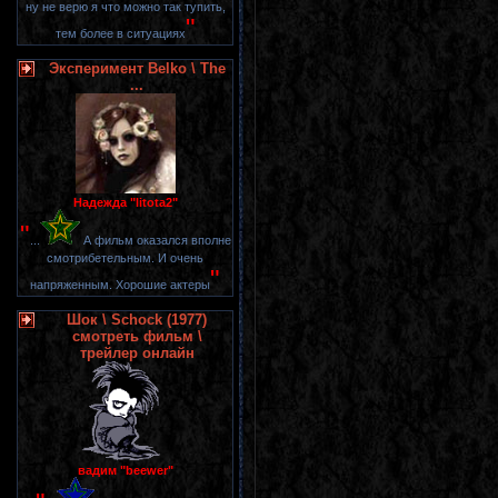
ну не верю я что можно так тупить,
"
тем более в ситуациях
Эксперимент Belko \ The
...
Надежда "litota2"
"
...
А фильм оказался вполне
смотрибетельным. И очень
"
напряженным. Хорошие актеры
Шок \ Schock (1977)
смотреть фильм \
трейлер онлайн
вадим "beewer"