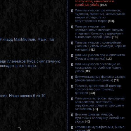
психопатов, каннибалов и
серийных убийц
[1626]
Фильмы ужасов про мутантов,
чудовищ, животных, аномальных
тварей и существ из
потусторонних миров
[811]
Фильмы ужасов про
необъяснимые явления, вирусы,
эпидемии, болезни, заражения и
выживание любой ценой
[133]
Ричард МакМиллан
,
Майк ’Наг’
Фильмы ужасов с комедийным
уклоном (Ужасы комедии, черные
комедии)
[412]
Фильмы ужасов про инопланетян
(Ужасы фантастика)
[173]
реди пленников Куба симпатичную
Фильмы ужасов состоящие из
попадет в его стены...
нескольких историй или новелл
ужаса
[119]
Документальные фильмы ужасов
(Документальные ужасы)
[53]
Триллер, детективный триллер,
психологический триллер,
детектив
[344]
оит. Наша оценка 6 из 10.
Фильмы-катастрофы, природный
апокалипсис, жестокость
окружающей среды и природные
катаклизмы
[70]
Детские фильмы ужасов,
мультики к Хэллоуину, семейные
ужасы
[45]
Страшные мультфильмы, Аниме
ужасов
[68]