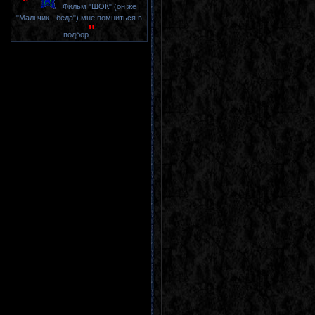
"
...
Фильм "ШОК" (он же
"Мальчик - беда") мне помниться в
"
подбор