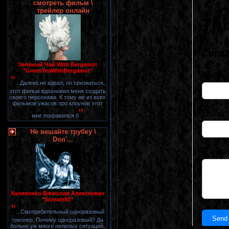
смотреть фильм \
трейлер онлайн
Зелёный Чай With Bergamot
"GreenTeaWithBergamot"
"
...Далеко не идеал, но признаться,
этот фильм вдохновил меня создать
своего персонажа. К тому же из всех
фильмов ужасов про клоунов этот
"
мне понравился б
Не вешайте трубку \
Don'...
Халипенко Вячеслав Алексеевич
"Scream93"
"
...Смотрибительный одноразовый
триллер. Почему одноразовый? Да
больно уж много нелепых ситуаций,