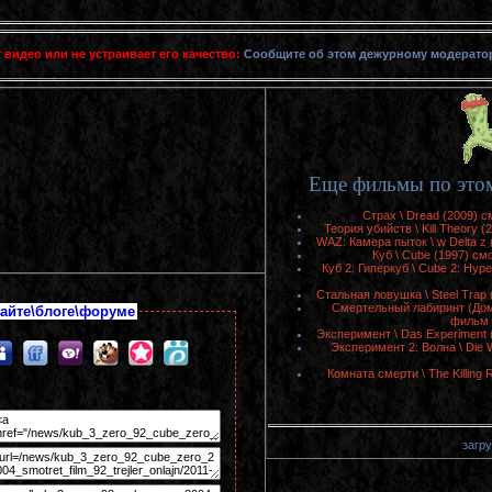
 видео или не устраивает его качество:
Сообщите об этом дежурному модерато
Еще фильмы по этом
Страх \ Dread (2009) 
Теория убийств \ Kill Theory 
WAZ: Камера пыток \ w Delta z
Куб \ Cube (1997) см
Куб 2: Гиперкуб \ Cube 2: Hyp
Стальная ловушка \ Steel Trap
Смертельный лабиринт (Дом 
айте\блоге\форуме
фильм 
Эксперимент \ Das Experiment 
Эксперимент 2: Волна \ Die 
Комната смерти \ The Killing
загру