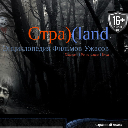
Cтра)
(land
Энциклопедия Фильмов Ужасов
Главная
|
|
Регистрация
|
Вход
Страшный поиск