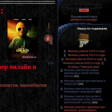
:
Расширенный поиск
Добавить в закладки
Ужасы по поджанрам
Фильмы ужасов 2015-го года
Фильмы ужасов 2014-го года
Фильмы ужасов 2013-го года
Фильмы ужасов 2012-го года
17:16
лер онлайн в
Рубрика "Тяжелый жанр"
Фильмы ужасов про живых
мертвецов и зомби (Zombie
Horror)
[302]
Фильмы ужасов про вампиров и
оборотней
хопатов, каннибалов
[283]
Фильмы ужасов про демонов,
призраков и привидений
[527]
Фильмы ужасов про духов и
потусторонние силы, мистика,
мистический триллер
[849]
Фильмы ужасов и триллеры про
маньяков, сумасшедших,