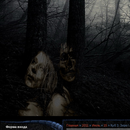
Главная
»
2011
»
Июль
»
15
» Куб 3: Зеро 
Форма входа