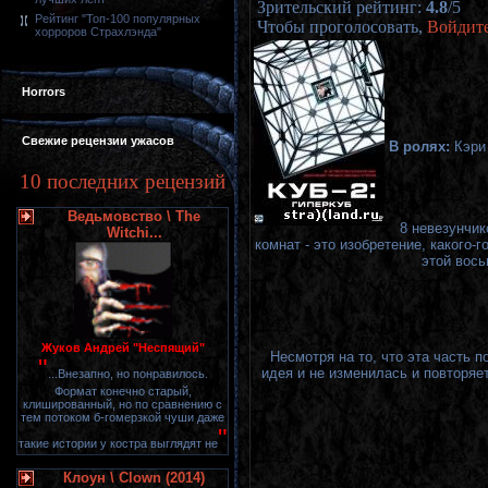
Зрительский рейтинг
:
4.8
/
5
Рейтинг "Топ-100 популярных
Чтобы проголосовать,
Войдит
хорроров Страхлэнда"
Horrors
Свежие рецензии ужасов
В ролях:
Кэри
10 последних рецензий
Ведьмовство \ The
8 невезунчик
Witchi...
комнат - это изобретение, какого
этой вось
Жуков Андрей "Неспящий"
Несмотря на то, что эта часть 
"
идея и не изменилась и повторяе
...Внезапно, но понравилось.
Формат конечно старый,
клишированный, но по сравнению с
тем потоком б-гомерзкой чуши даже
"
такие истории у костра выглядят не
Клоун \ Clown (2014)