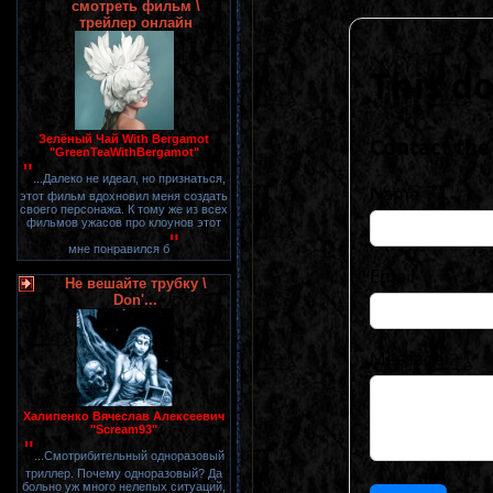
смотреть фильм \
трейлер онлайн
Зелёный Чай With Bergamot
"GreenTeaWithBergamot"
"
...Далеко не идеал, но признаться,
этот фильм вдохновил меня создать
своего персонажа. К тому же из всех
фильмов ужасов про клоунов этот
"
мне понравился б
Не вешайте трубку \
Don'...
Халипенко Вячеслав Алексеевич
"Scream93"
"
...Смотрибительный одноразовый
триллер. Почему одноразовый? Да
больно уж много нелепых ситуаций,