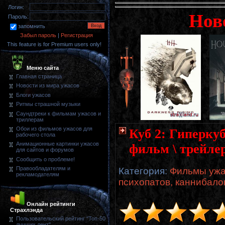
Логин:
Нов
Пароль:
запомнить
Забыл пароль
|
Регистрация
This feature is for Premium users only!
Меню сайта
Главная страница
Новости из мира ужасов
Блоги ужасов
Ритмы страшной музыки
Саундтреки к фильмам ужасов и
триллерам
Обои из фильмов ужасов для
Куб 2: Гиперкуб
рабочего стола
Анимационные картинки ужасов
фильм \ трейле
для сайтов и форумов
Сообщить о проблеме!
Правообладателям и
Категория
:
Фильмы ужа
рекламодателям
психопатов, каннибало
Онлайн рейтинги
Страхлэнда
Пользовательский рейтинг "Топ-50
лучших лент"