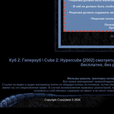
- Рецензия должна быть написан
- В ней не должно быть спойл
- Рецензия должна содержать мн
- Рецензии скопи
Полезн
Луч
До
Куб 2: Гиперкуб \ Cube 2: Hypercube (2002) смотр
бесплатно, без 
Фильмы ужасов, триллеры онлай
Все права принадлежат правообладате
Ссылки на видео и аудио материалы взяты из общедоступных источников, путем об
имеют на это лицензионное право. В случае возникновения правовых разногласий, 
straxland.ru собственных серверов не имеет и не несет от
Copyright Стра)(land © 2026