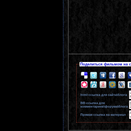
Поделиться фильмом на с
html-cсылка для сайта\блога
BB-cсылка для
комментариев\форума\блога
Прямая ссылка на материал