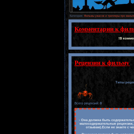
Категория
:
Фильмы ужасов и триллеры про манья
Комментарии к фил
!В комме
Рецензии к фильму
Типы реце
Всего рецензий
:
0
- Она должна быть содержательн
малосодержательные рецензии, 
отзывам).Если не знаете с ч