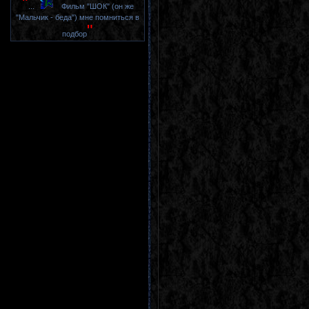
"
...
Фильм "ШОК" (он же
"Мальчик - беда") мне помниться в
"
подбор