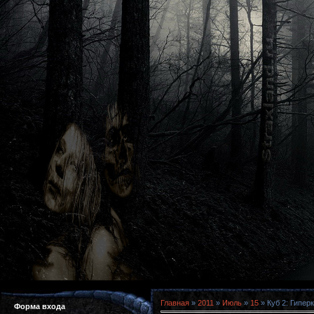
Главная
»
2011
»
Июль
»
15
» Куб 2: Гипер
Форма входа