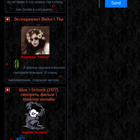
ну не верю я что можно так тупить,
"
тем более в ситуациях
Эксперимент Belko \ The
...
Надежда "litota2"
"
...
А фильм оказался вполне
смотрибетельным. И очень
"
напряженным. Хорошие актеры
Шок \ Schock (1977)
смотреть фильм \
трейлер онлайн
вадим "beewer"