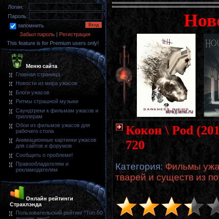
Логин:
Нов
Пароль:
запомнить
Забыл пароль
|
Регистрация
This feature is for Premium users only!
Меню сайта
Главная страница
Новости из мира ужасов
Блоги ужасов
Ритмы страшной музыки
Саундтреки к фильмам ужасов и
триллерам
Обои из фильмов ужасов для
Кокон \ Pod (20
рабочего стола
Анимационные картинки ужасов
720
для сайтов и форумов
Сообщить о проблеме!
Правообладателям и
Категория
:
Фильмы ужа
рекламодателям
тварей и существ из п
Онлайн рейтинги
Страхлэнда
Пользовательский рейтинг "Топ-50
лучших лент"