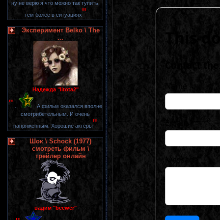
ну не верю я что можно так тупить,
"
тем более в ситуациях
Эксперимент Belko \ The
...
Надежда "litota2"
"
...
А фильм оказался вполне
смотрибетельным. И очень
"
напряженным. Хорошие актеры
Шок \ Schock (1977)
смотреть фильм \
трейлер онлайн
вадим "beewer"