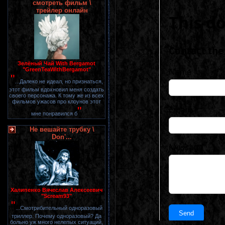
смотреть фильм \
трейлер онлайн
Зелёный Чай With Bergamot
"GreenTeaWithBergamot"
"
...Далеко не идеал, но признаться,
этот фильм вдохновил меня создать
своего персонажа. К тому же из всех
фильмов ужасов про клоунов этот
"
мне понравился б
Не вешайте трубку \
Don'...
Халипенко Вячеслав Алексеевич
"Scream93"
"
...Смотрибительный одноразовый
триллер. Почему одноразовый? Да
больно уж много нелепых ситуаций,