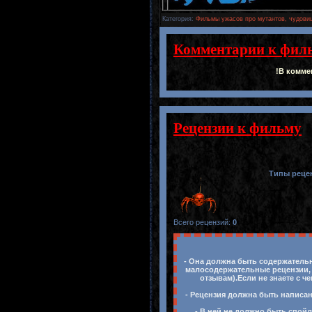
Категория
:
Фильмы ужасов про мутантов, чудовищ
Комментарии к фил
!В комме
Рецензии к фильму
Типы реце
Всего рецензий
:
0
- Она должна быть содержательн
малосодержательные рецензии, 
отзывам).Если не знаете с ч
- Рецензия должна быть написан
- В ней не должно быть спойл