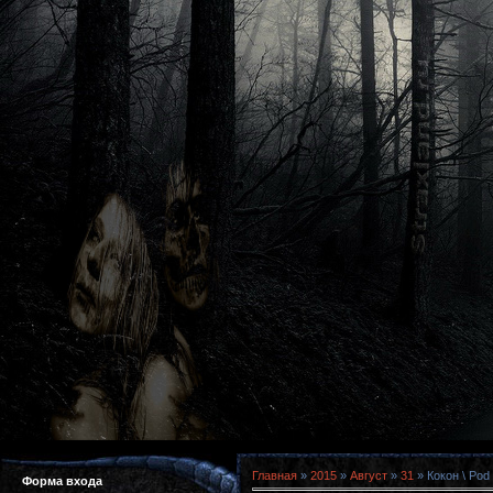
Главная
»
2015
»
Август
»
31
» Кокон \ Pod
Форма входа