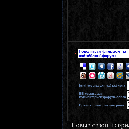
Поделиться фильмом на
сайте\блоге\форуме
html-cсылка для сайта\блога
BB-cсылка для
комментариев\форума\блога
Прямая ссылка на материал
Новые сезоны сери