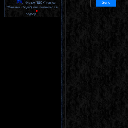
"
...
Фильм "ШОК" (он же
"Мальчик - беда") мне помниться в
"
подбор