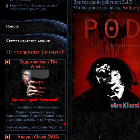
Зрительский рейтинг
:
3.4
/
5
Рейтинг "Топ-100 популярных
Чтобы проголосовать,
Войдит
хорроров Страхлэнда"
Horrors
Свежие рецензии ужасов
10 последних рецензий
Ведьмовство \ The
Witchi...
Жуков Андрей "Неспящий"
"
...Внезапно, но понравилось.
Формат конечно старый,
клишированный, но по сравнению с
тем потоком б-гомерзкой чуши даже
"
такие истории у костра выглядят не
Клоун \ Clown (2014)