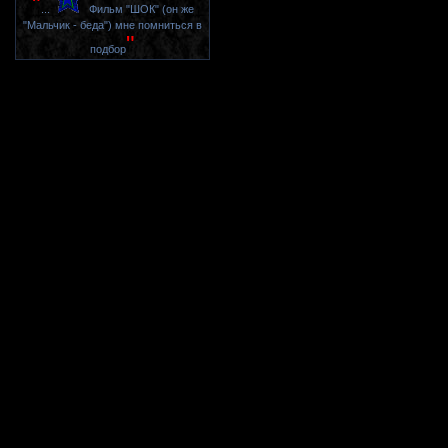
"
...
Фильм "ШОК" (он же
"Мальчик - беда") мне помниться в
"
подбор