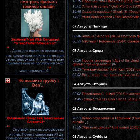
15:19
Обратная тяга \ Backdraft (1991) с
смотреть фильм \
трейлер онлайн
15:01
Услуга за услугу \ Quid Pro Quo (2
14:45
Срази их наповал \ Shock 'Em Dead
14:21
Ужас Девонсвилля \ The Devonsville
07 Августа, Пятница
06:46
Зона 51 \ Area 51 (2015) смотреть 
Зелёный Чай With Bergamot
06:30
Местный \ Indigenous (2014) смотре
"GreenTeaWithBergamot"
"
05 Августа, Среда
...Далеко не идеал, но признаться,
этот фильм вдохновил меня создать
своего персонажа. К тому же из всех
09:26
Ярость мертвецов \ Age of the Dead 
фильмов ужасов про клоунов этот
фильм \ трейлер онлайн
(0)
"
09:13
Тележка-убийца \ Killer Kart (2012)
мне понравился б
09:02
Есть топор - нет проблем \ Axe to G
Не вешайте трубку \
04 Августа, Вторник
Don'...
02:02
Приложение \ I-Lived (2015) смотре
01:48
Темные тайны \ Dark Places (2015)
02 Августа, Воскресенье
20:52
Добро пожаловать в Гармонию (Вымир
Халипенко Вячеслав Алексеевич
онлайн
"Scream93"
(0)
"
19:29
Убрать из друзей \ Unfriended (201
...Смотрибительный одноразовый
триллер. Почему одноразовый? Да
01 Августа, Суббота
больно уж много нелепых ситуаций,