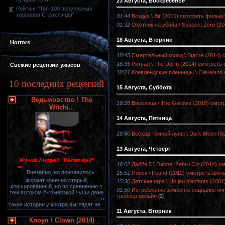
23 Августа, Воскресенье
Рейтинг "Топ-100 популярных
хорроров Страхлэнда"
01:44
Воздух \ Air (2015) смотреть фильм 
01:32
Охотник на убийц \ Suspect Zero (2
18 Августа, Вторник
Horrors
18:45
Смертельный голод \ Starve (2014)
18:35
Ритуал \ The Dorm (2014) смотреть
Свежие рецензии ужасов
18:21
Кливлендские пленницы \ Cleveland 
10 последних рецензий
15 Августа, Суббота
Ведьмовство \ The
19:26
Виселица / The Gallows (2015) смот
Witchi...
14 Августа, Пятница
18:40
Восход тёмной луны \ Dark Moon Ris
13 Августа, Четверг
Жуков Андрей "Неспящий"
16:02
Даббе 5 \ Dabbe: Zehr-i Cin (2014) 
"
...Внезапно, но понравилось.
15:51
Поиск \ Found (2012) смотреть филь
Формат конечно старый,
15:30
Детская игра \ Un jeu d'enfants (20
клишированный, но по сравнению с
01:50
Истребление зомби по-социалистичес
тем потоком б-гомерзкой чуши даже
трейлер онлайн
(0)
"
такие истории у костра выглядят не
11 Августа, Вторник
Клоун \ Clown (2014)