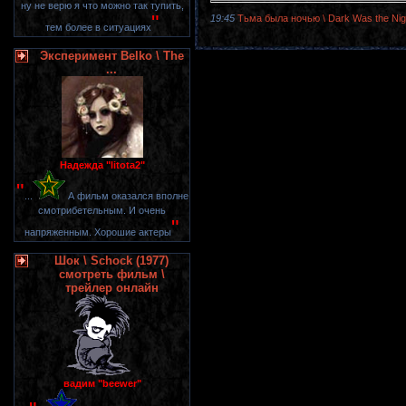
ну не верю я что можно так тупить,
"
19:45
Тьма была ночью \ Dark Was the Nig
тем более в ситуациях
Эксперимент Belko \ The
...
Надежда "litota2"
"
...
А фильм оказался вполне
смотрибетельным. И очень
"
напряженным. Хорошие актеры
Шок \ Schock (1977)
смотреть фильм \
трейлер онлайн
вадим "beewer"