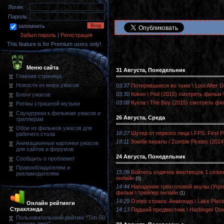
Логин:
Пароль:
запомнить
Забыл пароль
|
Регистрация
This feature is for Premium users only!
Меню сайта
31 Августа, Понедельник
Главная страница
Новости из мира ужасов
03:37
Потерявшиеся во тьме \ Lost After 
03:30
Кокон \ Pod (2015) смотреть фильм 
Блоги ужасов
03:08
Кукла \ The Boy (2015) смотреть фи
Ритмы страшной музыки
Саундтреки к фильмам ужасов и
26 Августа, Среда
триллерам
Обои из фильмов ужасов для
18:27
Шутер от первого лица \ FPS: First 
рабочего стола
18:11
Зомби пираты / Zombie Pirates (201
Анимационные картинки ужасов
для сайтов и форумов
24 Августа, Понедельник
Сообщить о проблеме!
Правообладателям и
15:09
Бойтесь ходячих мертвецов 1 сезон 
рекламодателям
онлайн
(0)
14:44
Нападение трёхголовой акулы (Угроз
фильм \ трейлер онлайн
(1)
14:29
Озеро страха: Анаконда \ Lake Plac
Онлайн рейтинги
Страхлэнда
14:13
Падший предвестник \ Harbinger Do
Пользовательский рейтинг "Топ-50
лучших лент"