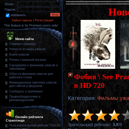
Логин:
Нов
Пароль:
запомнить
Забыл пароль
|
Регистрация
This feature is for Premium users only!
Меню сайта
Главная страница
Новости из мира ужасов
Блоги ужасов
Ритмы страшной музыки
Саундтреки к фильмам ужасов и
триллерам
Обои из фильмов ужасов для
Фобия \ See Pra
рабочего стола
Анимационные картинки ужасов
в HD 720
для сайтов и форумов
Сообщить о проблеме!
Правообладателям и
Категория
:
Фильмы ужа
рекламодателям
Онлайн рейтинги
Страхлэнда
Зрительский рейтинг
:
3.9
/
9
Пользовательский рейтинг "Топ-50
лучших лент"