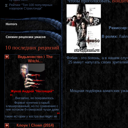
Чтобы проголосовать,
Войдит
Рейтинг "Топ-100 популярных
хорроров Страхлэнда"
Horrors
Режиссер:
В ролях:
Лайла
Свежие рецензии ужасов
10 последних рецензий
Ведьмовство \ The
Фобия - это боязнь, а в нашем сл
Witchi...
25 минут напугать своих зрителей
Мощная подборка азиатских ужас
Жуков Андрей "Неспящий"
"
...Внезапно, но понравилось.
Формат конечно старый,
клишированный, но по сравнению с
тем потоком б-гомерзкой чуши даже
"
такие истории у костра выглядят не
Клоун \ Clown (2014)