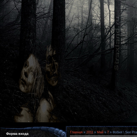
Главная
»
2011
»
Май
»
7
» Фобия \ See Pr
Форма входа