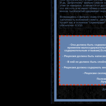
И да, "Добротному" фильму ужасов с
этим он наверное, отличается от дру
что зло хоть и не имеет облика а не
многих тысячелетий одерживает верх 
Возвращаюсь к фильму скажу,что в "Ф
хаотичность изложения сюжета ,здесь
пугают нас в основном "скримерами"
обязателен -8,5/10.
- Она должна быть содержат
временем малосодержательны
содержательным отзывам).Если 
- Рецензия должна быть написан
- В ней не должно быть спойл
- Рецензия должна содержать мн
- Рецензии скопи
Полезн
Луч
До