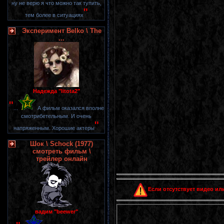
ну не верю я что можно так тупить,
"
тем более в ситуациях
Эксперимент Belko \ The
...
Надежда "litota2"
"
...
А фильм оказался вполне
смотрибетельным. И очень
"
напряженным. Хорошие актеры
Шок \ Schock (1977)
смотреть фильм \
трейлер онлайн
Если отсутствует видео или
вадим "beewer"