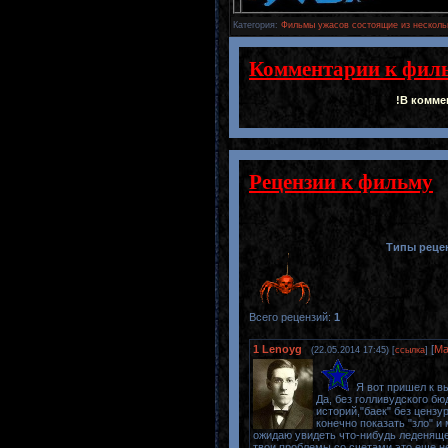
Категория
:
Фильмы ужасов состоящие из несколь
Комментарии к фил
!В комме
Рецензии к фильму
Типы реце
Всего рецензий
:
1
1
Lenoyg
[
Ма
(22.05.2014 17:45) [
ссылка
]
Я вот пришел к в
Да, без голливудского б
историй,"баек" без ценз
конечно показать "зло" и
ожидаю увидеть что-нибудь леденящее
твои проблемы со счетами это еще не