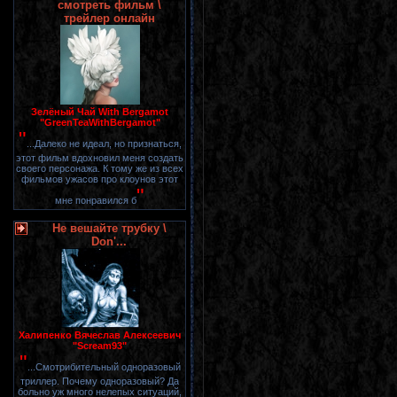
смотреть фильм \
трейлер онлайн
Зелёный Чай With Bergamot
"GreenTeaWithBergamot"
"
...Далеко не идеал, но признаться,
этот фильм вдохновил меня создать
своего персонажа. К тому же из всех
фильмов ужасов про клоунов этот
"
мне понравился б
Не вешайте трубку \
Don'...
Халипенко Вячеслав Алексеевич
"Scream93"
"
...Смотрибительный одноразовый
триллер. Почему одноразовый? Да
больно уж много нелепых ситуаций,