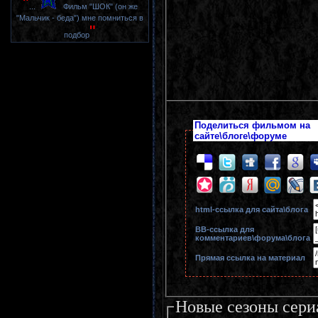
"
...
Фильм "ШОК" (он же
"Мальчик - беда") мне помниться в
"
подбор
Поделиться фильмом на
сайте\блоге\форуме
html-cсылка для сайта\блога
BB-cсылка для
комментариев\форума\блога
Прямая ссылка на материал
Новые сезоны сери