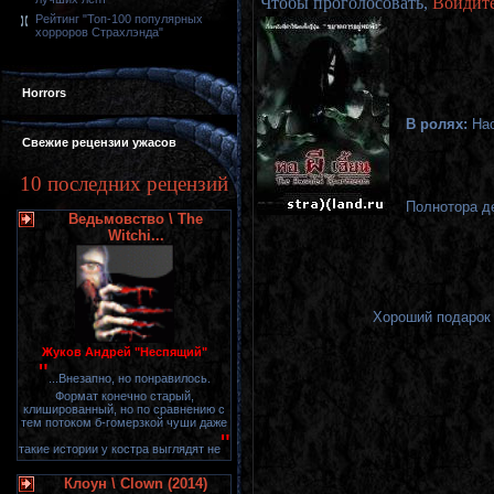
Чтобы проголосовать,
Войдит
Рейтинг "Топ-100 популярных
хорроров Страхлэнда"
Horrors
В ролях:
Нао
Свежие рецензии ужасов
10 последних рецензий
Полнотора д
Ведьмовство \ The
Witchi...
Хороший подарок 
Жуков Андрей "Неспящий"
"
...Внезапно, но понравилось.
Формат конечно старый,
клишированный, но по сравнению с
тем потоком б-гомерзкой чуши даже
"
такие истории у костра выглядят не
Клоун \ Clown (2014)