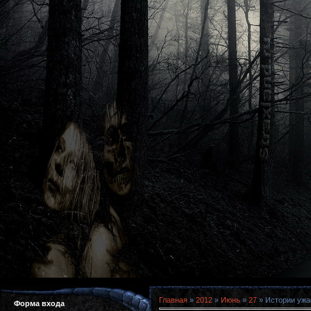
Главная
»
2012
»
Июнь
»
27
» Истории ужас
Форма входа