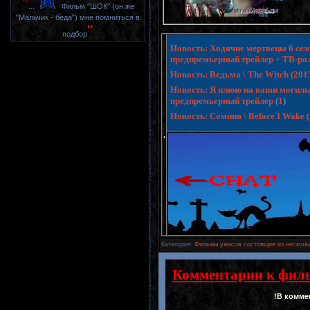
"
...
Фильм "ШОК" (он же
"Мальчик - беда") мне помниться в
"
подбор
Новость: Ходячие мертвецы 6 сезо
предпремьерный трейлер + ТВ-ро
Новость: Ведьма \ The Witch (20
Новость: Я плюю на ваши могилы 3 
предпремьерный трейлер
(
1
)
Новость: Сомния \ Before I Wake
.
Категория
:
Фильмы ужасов состоящие из несколь
Комментарии к фил
!В комме