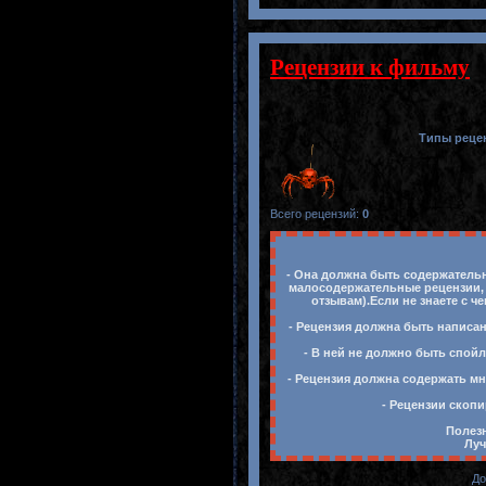
Рецензии к фильму
Типы реце
Всего рецензий
:
0
- Она должна быть содержательн
малосодержательные рецензии, 
отзывам).Если не знаете с ч
- Рецензия должна быть написан
- В ней не должно быть спойл
- Рецензия должна содержать мн
- Рецензии скопи
Полезн
Луч
До