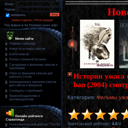
Логин:
Нов
Пароль:
запомнить
Забыл пароль
|
Регистрация
This feature is for Premium users only!
Меню сайта
Главная страница
Новости из мира ужасов
Блоги ужасов
Ритмы страшной музыки
Саундтреки к фильмам ужасов и
триллерам
Обои из фильмов ужасов для
Истории ужаса и
рабочего стола
Анимационные картинки ужасов
ban (2004) смот
для сайтов и форумов
Сообщить о проблеме!
Правообладателям и
Категория
:
Фильмы ужа
рекламодателям
Онлайн рейтинги
Страхлэнда
Зрительский рейтинг
:
4.8
/
4
Пользовательский рейтинг "Топ-50
лучших лент"