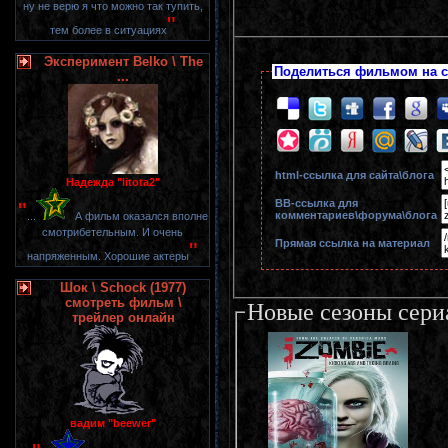
ну не верю я что можно так тупить,
"
тем более в ситуациях
Эксперимент Belko \ The
Поделиться фильмом на с
...
html-cсылка для сайта\блога
Надежда "litota2"
BB-cсылка для
"
комментариев\форума\блога
...
А фильм оказался вполне
смотрибетельным. И очень
Прямая ссылка на материал
"
напряженным. Хорошие актеры
Шок \ Schock (1977)
смотреть фильм \
Новые сезоны сери
трейлер онлайн
вадим "beewer"