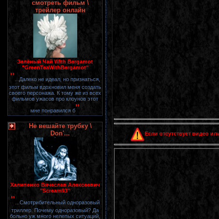
смотреть фильм \
трейлер онлайн
Зелёный Чай With Bergamot
"GreenTeaWithBergamot"
"
...Далеко не идеал, но признаться,
этот фильм вдохновил меня создать
своего персонажа. К тому же из всех
фильмов ужасов про клоунов этот
"
мне понравился б
Не вешайте трубку \
Don'...
Если отсутствует видео или
Халипенко Вячеслав Алексеевич
"Scream93"
"
...Смотрибительный одноразовый
триллер. Почему одноразовый? Да
больно уж много нелепых ситуаций,