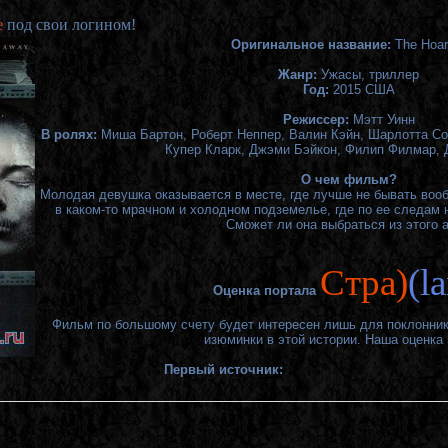
е
под свои логином!
Оригинальное название:
The Hoar
Жанр:
Ужасы, триллер
Год:
2015 США
Режиссер:
Мэтт Уинн
В ролях:
Миша Бартон, Роберт Неппер, Валин Кэйн, Шарлотта Со
Купер Кларк, Джэми Бэйкон, Филип Филмар,
О чем фильм?
Молодая девушка оказывается в месте, где лучше не бывать во
в каком-то мрачном и холодном подземелье, где по ее следам 
Сможет ли она выбраться из этого 
Cтра)
(l
Оценка портала
Фильм по большому счету будет интересен лишь для поклонник
изюминки в этой истории. Наша оценка 
Первый источник: