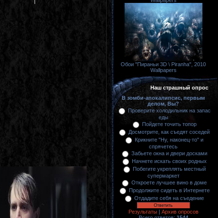
Wallpapers
Обои "Пираньи 3D \ Piranha", 2010
Wallpapers
Наш страшный опрос
В зомби-апокалипсис, первым
делом, Вы?
Проверите холодильник на запас
еды
Пойдете точить топор
Досмотрите, как съедят соседей
Крикните "Ну, наконец-то" и
спрячетесь
Забьете окна и двери досками
Начнете искать своих родных
Побегите укреплять местный
супермаркет
Откроете лучшее вино в доме
Продолжите сидеть в Интернете
Отдадите себя на съедение
Результаты
|
Архив опросов
Всего ответов:
1544