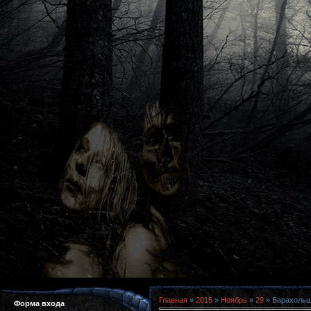
Главная
»
2015
»
Ноябрь
»
29
» Барахольщи
Форма входа