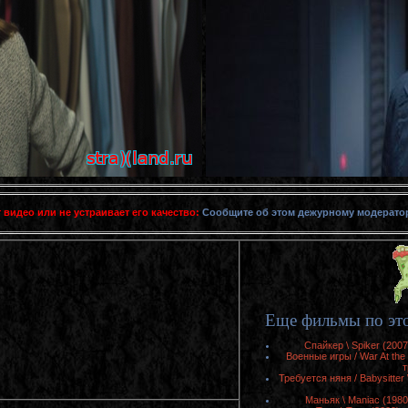
 видео или не устраивает его качество:
Сообщите об этом дежурному модерато
Еще фильмы по эт
Спайкер \ Spiker (200
Военные игры / War At the
т
Требуется няня / Babysitte
Маньяк \ Maniac (198