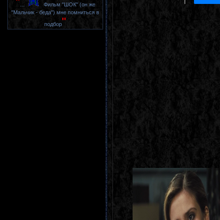
"
...
Фильм "ШОК" (он же
"Мальчик - беда") мне помниться в
"
подбор