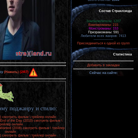
Состав Страхлэнда
Зомбилюбители: 1207
Вампироманы: 215
Монстроманы: 153
Призракоманы: 591
Любители всех жанров: 7413
----------------
Присоединиться к одной из групп
Статистика
Добавить в закладки
ру
(Нажать)
(24\7)
Сейчас на сайте:
ому поджанру и стилю:
7) смотреть фильм \ трейлер онлайн
 End of the Day (2010) смотреть фильм \
рейлер онлайн
r Wanted (2008) смотреть фильм \ трейлер
онлайн
0) смотреть фильм \ трейлер онлайн