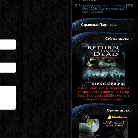
Сериалы ужасов и триллеров
[303]
(Upd 30.03) "Ходячие мертвецы" 5
сезон, 16 серия
Страшные Партнеры
Сейчас смотрят
Возвращение живых мертвецов 4:
Некрополис \ Return of the Living
Dead: Necropolis (2005) смотреть
фильм \ трейлер онлайн
Сейчас играют