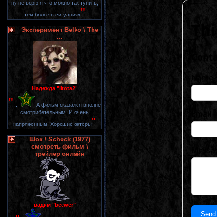
ну не верю я что можно так тупить,
"
тем более в ситуациях
Эксперимент Belko \ The
...
Надежда "litota2"
"
...
А фильм оказался вполне
смотрибетельным. И очень
"
напряженным. Хорошие актеры
Шок \ Schock (1977)
смотреть фильм \
трейлер онлайн
вадим "beewer"