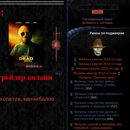
:
Расширенный поиск
Добавить в закладки
Ужасы по поджанрам
Фильмы ужасов 2015-го года
Фильмы ужасов 2014-го года
Фильмы ужасов 2013-го года
Фильмы ужасов 2012-го года
06:12
 трейлер онлайн
Рубрика "Тяжелый жанр"
Фильмы ужасов про живых
мертвецов и зомби (Zombie
Horror)
[302]
Фильмы ужасов про вампиров и
оборотней
хопатов, каннибалов
[283]
Фильмы ужасов про демонов,
призраков и привидений
[527]
Фильмы ужасов про духов и
потусторонние силы, мистика,
мистический триллер
[849]
Фильмы ужасов и триллеры про
маньяков, сумасшедших,