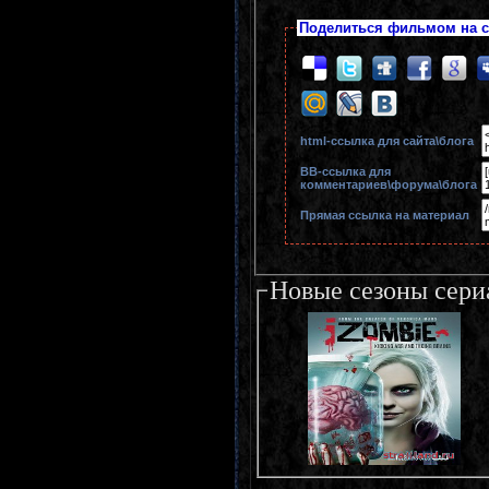
Поделиться фильмом на с
html-cсылка для сайта\блога
BB-cсылка для
комментариев\форума\блога
Прямая ссылка на материал
Новые сезоны сери