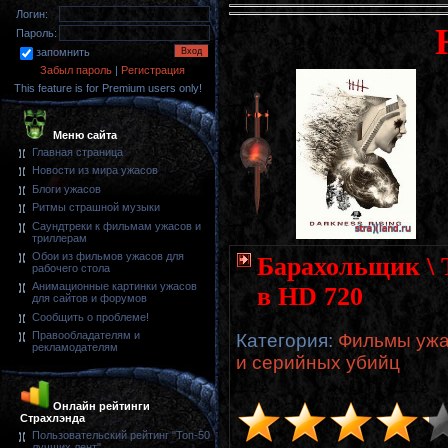
Логин:
Пароль:
запомнить
Забыл пароль
|
Регистрация
This feature is for Premium users only!
Меню сайта
Главная страница
Новости из мира ужасов
Блоги ужасов
Ритмы страшной музыки
Саундтреки к фильмам ужасов и
триллерам
Обои из фильмов ужасов для
Барахольщик \ 
рабочего стола
Анимационные картинки ужасов
в HD 720
для сайтов и форумов
Сообщить о проблеме!
Правообладателям и
Категория
:
Фильмы ужа
рекламодателям
и серийных убийц
Онлайн рейтинги
Страхлэнда
Пользовательский рейтинг "Топ-50
лучших лент"