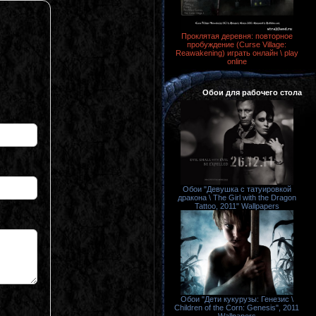
Проклятая деревня: повторное
пробуждение (Curse Village:
Reawakening) играть онлайн \ play
online
Обои для рабочего стола
Обои "Девушка с татуировкой
дракона \ The Girl with the Dragon
Tattoo, 2011" Wallpapers
Обои "Дети кукурузы: Генезис \
Children of the Corn: Genesis", 2011