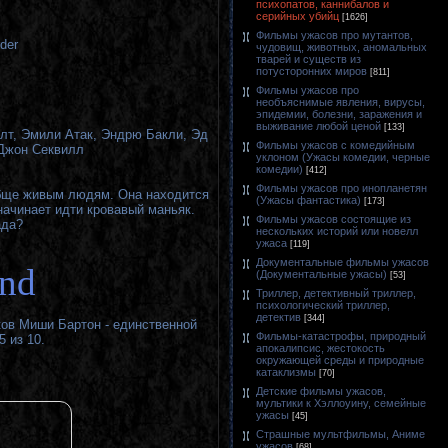
психопатов, каннибалов и
серийных убийц
[1626]
Фильмы ужасов про мутантов,
der
чудовищ, животных, аномальных
тварей и существ из
потусторонних миров
[811]
Фильмы ужасов про
необъяснимые явления, вирусы,
эпидемии, болезни, заражения и
выживание любой ценой
[133]
лт, Эмили Атак, Эндрю Бакли, Эд
Фильмы ужасов с комедийным
 Джон Секвилл
уклоном (Ужасы комедии, черные
комедии)
[412]
Фильмы ужасов про инопланетян
обще живым людям. Она находится
(Ужасы фантастика)
[173]
начинает идти кровавый маньяк.
Фильмы ужасов состоящие из
ада?
нескольких историй или новелл
ужаса
[119]
Документальные фильмы ужасов
and
(Документальные ужасы)
[53]
Триллер, детективный триллер,
психологический триллер,
детектив
[344]
ов Миши Бартон - единственной
Фильмы-катастрофы, природный
5 из 10.
апокалипсис, жестокость
окружающей среды и природные
катаклизмы
[70]
Детские фильмы ужасов,
мультики к Хэллоуину, семейные
ужасы
[45]
Страшные мультфильмы, Аниме
ужасов
[68]