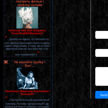
смотреть фильм \
трейлер онлайн
Зелёный Чай With Bergamot
"GreenTeaWithBergamot"
"
...Далеко не идеал, но признаться,
этот фильм вдохновил меня создать
своего персонажа. К тому же из всех
фильмов ужасов про клоунов этот
"
мне понравился б
Не вешайте трубку \
Don'...
Халипенко Вячеслав Алексеевич
"Scream93"
"
...Смотрибительный одноразовый
триллер. Почему одноразовый? Да
больно уж много нелепых ситуаций,