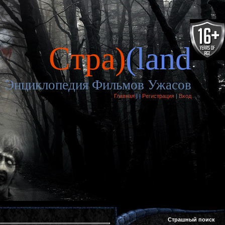
Cтра)
(land
Энциклопедия Фильмов Ужасов
Главная
|
|
Регистрация
|
Вход
Страшный поиск