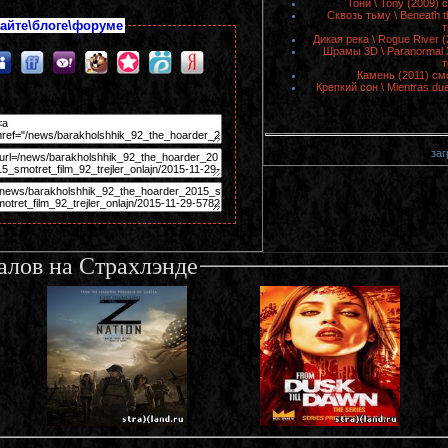
Тони \ Tony (2009)
Сквозь тьму \ Beneath 
айте\блоге\форуме
т
Дикая река \ Rogue River 
Шрамы 3D \ Paranormal 
т
Камень (2011) см
Крепкий сон \ Mientras d
заг
алов на Страхлэнде