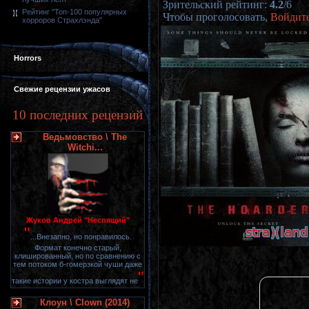
Зрительский рейтинг
:
4.2
/
6
Рейтинг "Топ-100 популярных
Чтобы проголосовать,
Войдит
хорроров Страхлэнда"
Horrors
Свежие рецензии ужасов
10 последних рецензий
Ведьмовство \ The
Witchi...
Жуков Андрей "Неспящий"
"
...Внезапно, но понравилось.
Формат конечно старый,
клишированный, но по сравнению с
тем потоком б-гомерзкой чуши даже
"
такие истории у костра выглядят не
Клоун \ Clown (2014)