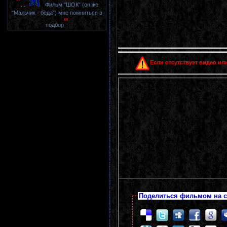
"
...
Фильм "ШОК" (он же
"Мальчик - беда") мне помниться в
"
подбор
Если отсутствует видео или
Поделиться фильмом на с