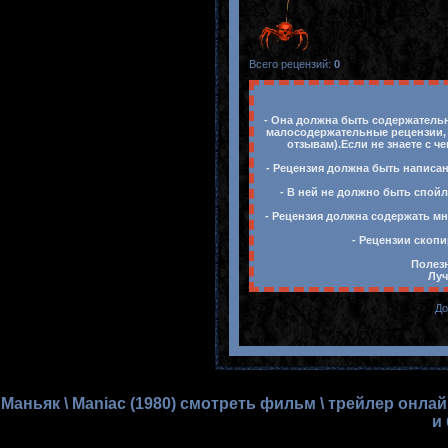
Всего рецензий
:
0
- Она должна быть содержательн
малосодержательные рецензии, 
отзывам).Если не знаете с ч
- Рецензия должна быть написан
- В ней не должно быть спойл
- Рецензия должна содержать мн
- Рецензии скопи
Полезн
Луч
До
Маньяк \ Maniac (1980) смотреть фильм \ трейлер онла
и