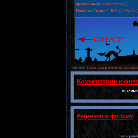
предпремьерный трейлер
(
1
)
Новость: Сомния \ Before I Wake
.
Категория
:
Фильмы ужасов и триллеры про манья
Комментарии к фил
!В комме
Рецензии к фильму
Типы реце