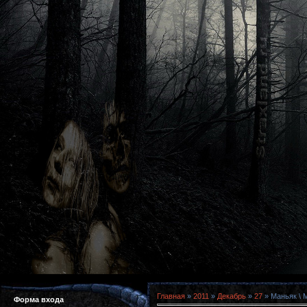
Главная
»
2011
»
Декабрь
»
27
» Маньяк \ 
Форма входа