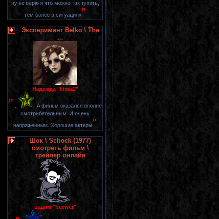
ну не верю я что можно так тупить,
"
тем более в ситуациях
Эксперимент Belko \ The
...
Надежда "litota2"
"
...
А фильм оказался вполне
смотрибетельным. И очень
"
напряженным. Хорошие актеры
Шок \ Schock (1977)
смотреть фильм \
трейлер онлайн
вадим "beewer"