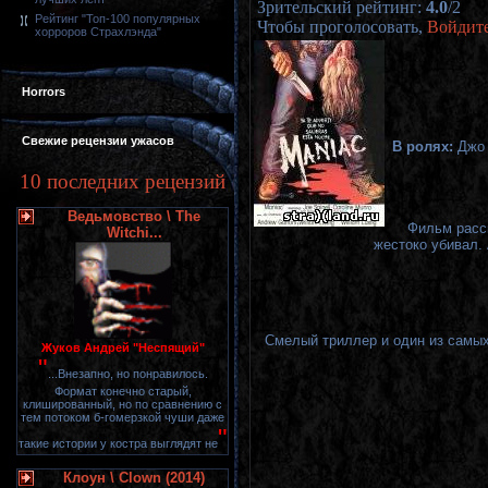
Зрительский рейтинг
:
4.0
/
2
Рейтинг "Топ-100 популярных
Чтобы проголосовать,
Войдит
хорроров Страхлэнда"
Horrors
Свежие рецензии ужасов
В ролях:
Джо 
10 последних рецензий
Ведьмовство \ The
Фильм расс
Witchi...
жестоко убивал.
Смелый триллер и один из самых
Жуков Андрей "Неспящий"
"
...Внезапно, но понравилось.
Формат конечно старый,
клишированный, но по сравнению с
тем потоком б-гомерзкой чуши даже
"
такие истории у костра выглядят не
Клоун \ Clown (2014)