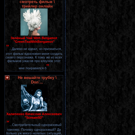
смотреть фильм \
трейлер онлайн
Зелёный Чай With Bergamot
"GreenTeaWithBergamot"
"
...Далеко не идеал, но признаться,
этот фильм вдохновил меня создать
своего персонажа. К тому же из всех
фильмов ужасов про клоунов этот
"
мне понравился б
Не вешайте трубку \
Don'...
Халипенко Вячеслав Алексеевич
"Scream93"
"
...Смотрибительный одноразовый
триллер. Почему одноразовый? Да
больно уж много нелепых ситуаций,