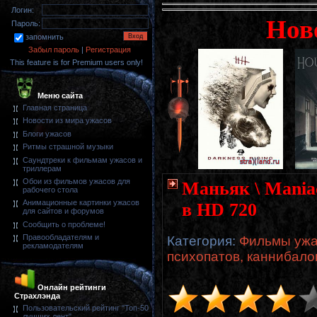
Логин:
Нов
Пароль:
запомнить
Забыл пароль
|
Регистрация
This feature is for Premium users only!
Меню сайта
Главная страница
Новости из мира ужасов
Блоги ужасов
Ритмы страшной музыки
Саундтреки к фильмам ужасов и
триллерам
Обои из фильмов ужасов для
Маньяк \ Mania
рабочего стола
Анимационные картинки ужасов
в HD 720
для сайтов и форумов
Сообщить о проблеме!
Правообладателям и
Категория
:
Фильмы ужа
рекламодателям
психопатов, каннибало
Онлайн рейтинги
Страхлэнда
Пользовательский рейтинг "Топ-50
лучших лент"