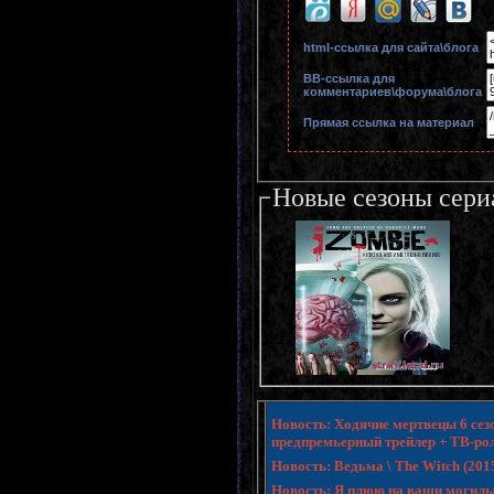
html-cсылка для сайта\блога
BB-cсылка для
комментариев\форума\блога
Прямая ссылка на материал
Новые сезоны сери
Новость: Ходячие мертвецы 6 сезо
предпремьерный трейлер + ТВ-ро
Новость: Ведьма \ The Witch (20
Новость: Я плюю на ваши могилы 3 