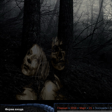
Главная
»
2016
»
Март
»
21
» Зоозомби / Z
Форма входа