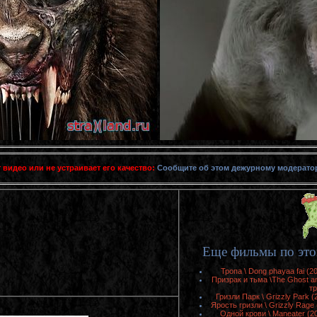
 видео или не устраивает его качество:
Сообщите об этом дежурному модерато
Еще фильмы по это
Тропа \ Dong phayaa fai (
Призрак и тьма \The Ghost a
т
Гризли Парк \ Grizzly Park 
Ярость гризли \ Grizzly Rage
Одной крови \ Maneater (2