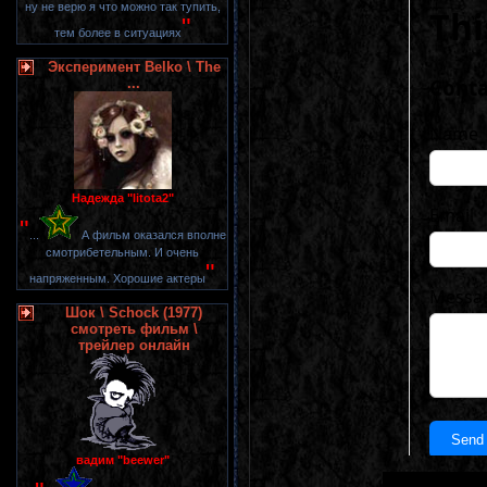
ну не верю я что можно так тупить,
"
тем более в ситуациях
Эксперимент Belko \ The
...
Надежда "litota2"
"
...
А фильм оказался вполне
смотрибетельным. И очень
"
напряженным. Хорошие актеры
Шок \ Schock (1977)
смотреть фильм \
трейлер онлайн
вадим "beewer"