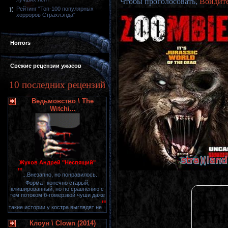
Чтобы проголосовать,
Войдит
Рейтинг "Топ-100 популярных
хорроров Страхлэнда"
Horrors
Свежие рецензии ужасов
10 последних рецензий
Ведьмовство \ The
Witchi...
Жуков Андрей "Неспящий"
"
...Внезапно, но понравилось.
Формат конечно старый,
клишированный, но по сравнению с
тем потоком б-гомерзкой чуши даже
"
такие истории у костра выглядят не
Клоун \ Clown (2014)