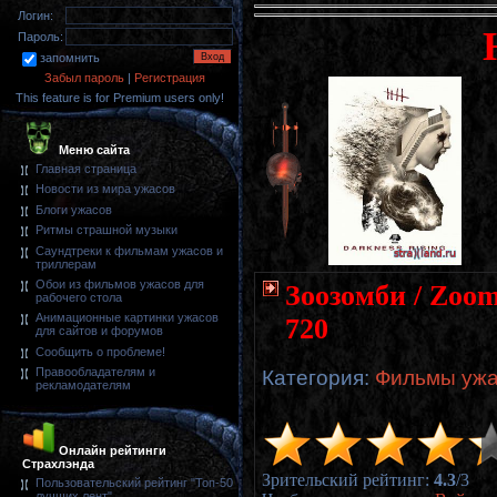
Логин:
Пароль:
запомнить
Забыл пароль
|
Регистрация
This feature is for Premium users only!
Меню сайта
Главная страница
Новости из мира ужасов
Блоги ужасов
Ритмы страшной музыки
Саундтреки к фильмам ужасов и
триллерам
Обои из фильмов ужасов для
Зоозомби / Zoom
рабочего стола
Анимационные картинки ужасов
720
для сайтов и форумов
Сообщить о проблеме!
Правообладателям и
Категория
:
Фильмы ужас
рекламодателям
Онлайн рейтинги
Страхлэнда
Зрительский рейтинг
:
4.3
/
3
Пользовательский рейтинг "Топ-50
лучших лент"