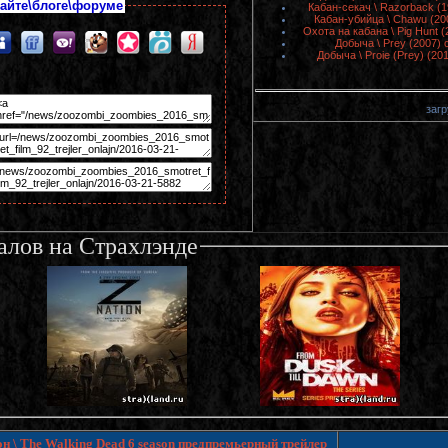
айте\блоге\форуме
Кабан-секач \ Razorback (
Кабан-убийца \ Chawu (20
Охота на кабана \ Pig Hunt 
Добыча \ Prey (2007)
Добыча \ Proie (Prey) (2
загр
алов на Страхлэнде
н \ The Walking Dead 6 season предпремьерный трейлер