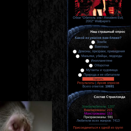
Обои "Обитель зла \ Resident Evil,
2002" Wallpapers
Наш страшный опрос
Какой из ужасов вам ближе?
Зомби
Вампиры
Демоны, призраки, привидения
Маньяки, убийцы, людоеды
Инопланетяне
Оборотни
Мутанты и чудовища
Природа и ее обитатели
Результаты
|
Архив опросов
Всего ответов:
10691
Состав Страхлэнда
Зомбилюбители: 1207
Вампироманы: 215
Монстроманы: 153
Призракоманы: 591
Любители всех жанров: 7413
----------------
Присоединиться к одной из групп