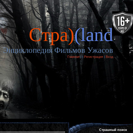
Cтра)
(land
Энциклопедия Фильмов Ужасов
Главная
|
|
Регистрация
|
Вход
Страшный поиск