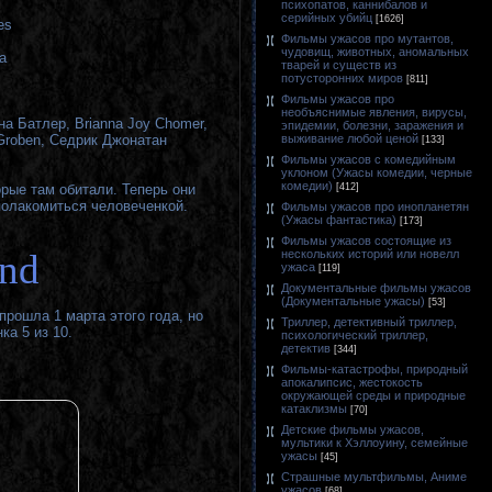
психопатов, каннибалов и
серийных убийц
[1626]
es
Фильмы ужасов про мутантов,
чудовищ, животных, аномальных
а
тварей и существ из
потусторонних миров
[811]
Фильмы ужасов про
необъяснимые явления, вирусы,
а Батлер, Brianna Joy Chomer,
эпидемии, болезни, заражения и
выживание любой ценой
Groben, Седрик Джонатан
[133]
Фильмы ужасов с комедийным
уклоном (Ужасы комедии, черные
комедии)
[412]
рые там обитали. Теперь они
олакомиться человеченкой.
Фильмы ужасов про инопланетян
(Ужасы фантастика)
[173]
Фильмы ужасов состоящие из
and
нескольких историй или новелл
ужаса
[119]
Документальные фильмы ужасов
(Документальные ужасы)
[53]
рошла 1 марта этого года, но
Триллер, детективный триллер,
а 5 из 10.
психологический триллер,
детектив
[344]
Фильмы-катастрофы, природный
апокалипсис, жестокость
окружающей среды и природные
катаклизмы
[70]
Детские фильмы ужасов,
мультики к Хэллоуину, семейные
ужасы
[45]
Страшные мультфильмы, Аниме
ужасов
[68]