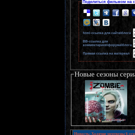
Поделиться фильмом на с
html-cсылка для сайта\блога
BB-cсылка для
комментариев\форума\блога
Прямая ссылка на материал
Новые сезоны сери
Новость: Ходячие мертвецы 6 сезо