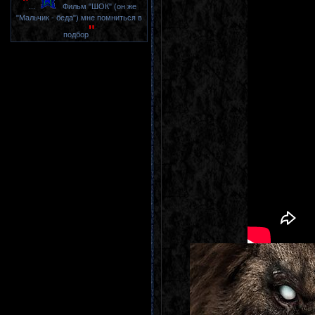
"
...
Фильм "ШОК" (он же
"Мальчик - беда") мне помниться в
"
подбор