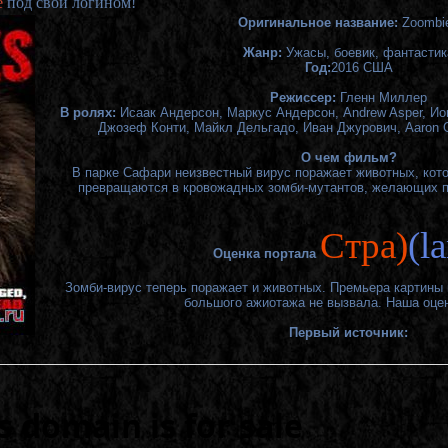
е
под свои логином!
Оригинальное название:
Zoombi
Жанр:
Ужасы, боевик, фантастик
Год:
2016 США
Режиссер:
Гленн Миллер
В ролях:
Исаак Андерсон, Маркус Андерсон, Andrew Asper, Ион
Джозеф Конти, Майкл Дельгадо, Иван Джурович, Aaron 
О чем фильм?
В парке Сафари неизвестный вирус поражает животных, кото
превращаются в кровожадных зомби-мутантов, желающих п
Cтра)
(l
Оценка портала
Зомби-вирус теперь поражает и животных. Премьера картины п
большого ажиотажа не вызвала. Наша оценк
Первый источник: