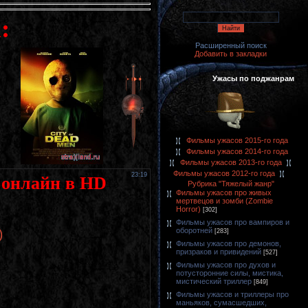
:
Расширенный поиск
Добавить в закладки
Ужасы по поджанрам
Фильмы ужасов 2015-го года
Фильмы ужасов 2014-го года
Фильмы ужасов 2013-го года
Фильмы ужасов 2012-го года
23:19
р онлайн в HD
Рубрика "Тяжелый жанр"
Фильмы ужасов про живых
мертвецов и зомби (Zombie
Horror)
[302]
Фильмы ужасов про вампиров и
оборотней
)
[283]
Фильмы ужасов про демонов,
призраков и привидений
[527]
Фильмы ужасов про духов и
потусторонние силы, мистика,
мистический триллер
[849]
Фильмы ужасов и триллеры про
маньяков, сумасшедших,