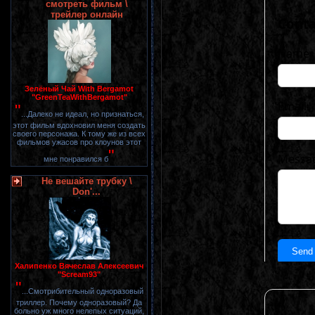
смотреть фильм \
трейлер онлайн
Зелёный Чай With Bergamot
"GreenTeaWithBergamot"
"
...Далеко не идеал, но признаться,
этот фильм вдохновил меня создать
своего персонажа. К тому же из всех
фильмов ужасов про клоунов этот
"
мне понравился б
Не вешайте трубку \
Don'...
Халипенко Вячеслав Алексеевич
"Scream93"
"
...Смотрибительный одноразовый
триллер. Почему одноразовый? Да
больно уж много нелепых ситуаций,