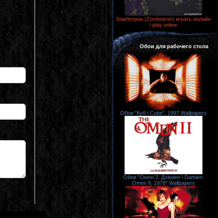
Зомботрон (Zombotron) играть онлайн
\ play online
Обои для рабочего стола
Обои "Куб \ Cube", 1997 Wallpapers
Обои "Омен 2: Дэмиен \ Damien:
Omen II, 1978" Wallpapers