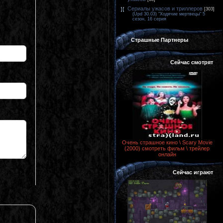
Сериалы ужасов и триллеров
[303]
(Upd 30.03) "Ходячие мертвецы" 5
сезон, 16 серия
Страшные Партнеры
Сейчас смотрят
Очень страшное кино \ Scary Movie
(2000) смотреть фильм \ трейлер
онлайн
Сейчас играют