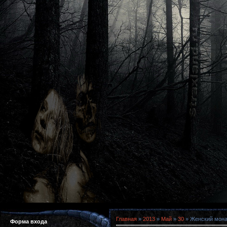
Главная
»
2013
»
Май
»
30
» Женский монас
Форма входа