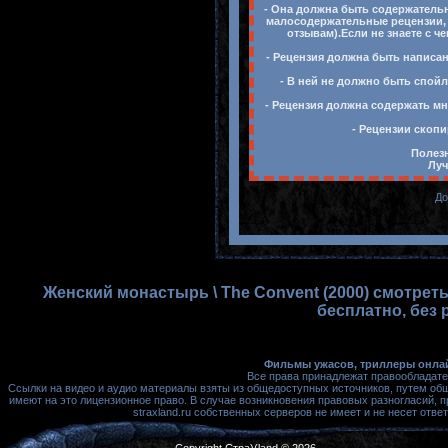
- Она должна быть содержательн
малосодержательные рецензии, 
отзывам).Если не знаете с ч
- Рецензия должна быть написан
- В ней не должно быть спойл
- Рецензия должна содержать мн
- Рецензии скопи
Полезн
Луч
До
Женский монастырь \ The Convent (2000) смотрет
бесплатно, без 
Фильмы ужасов, триллеры онлай
Все права принадлежат правообладате
Ссылки на видео и аудио материалы взяты из общедоступных источников, путем об
имеют на это лицензионное право. В случае возникновения правовых разногласий, 
straxland.ru собственных серверов не имеет и не несет от
Copyright Стра)(land © 2026