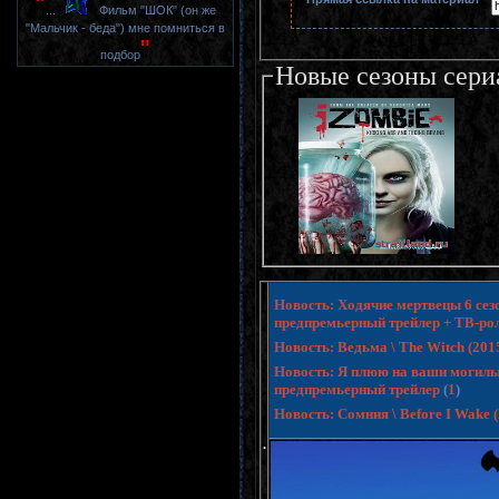
"
...
Фильм "ШОК" (он же
"Мальчик - беда") мне помниться в
"
подбор
Новые сезоны сери
Новость: Ходячие мертвецы 6 сезо
предпремьерный трейлер + ТВ-ро
Новость: Ведьма \ The Witch (20
Новость: Я плюю на ваши могилы 3 
предпремьерный трейлер
(
1
)
Новость: Сомния \ Before I Wake
.