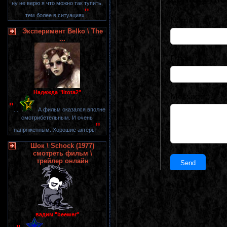
ну не верю я что можно так тупить,
"
тем более в ситуациях
Эксперимент Belko \ The
...
Надежда "litota2"
"
...
А фильм оказался вполне
смотрибетельным. И очень
"
напряженным. Хорошие актеры
Шок \ Schock (1977)
смотреть фильм \
трейлер онлайн
вадим "beewer"