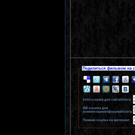
Поделиться фильмом на с
html-cсылка для сайта\блога
BB-cсылка для
комментариев\форума\блога
Прямая ссылка на материал