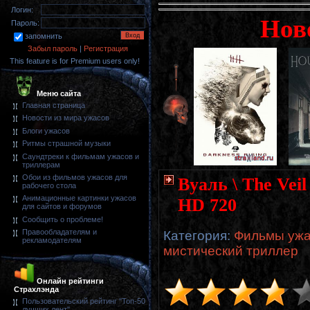
Логин:
Нов
Пароль:
запомнить
Забыл пароль
|
Регистрация
This feature is for Premium users only!
Меню сайта
Главная страница
Новости из мира ужасов
Блоги ужасов
Ритмы страшной музыки
Саундтреки к фильмам ужасов и
триллерам
Обои из фильмов ужасов для
Вуаль \ The Vei
рабочего стола
Анимационные картинки ужасов
HD 720
для сайтов и форумов
Сообщить о проблеме!
Правообладателям и
Категория
:
Фильмы ужас
рекламодателям
мистический триллер
Онлайн рейтинги
Страхлэнда
Пользовательский рейтинг "Топ-50
лучших лент"