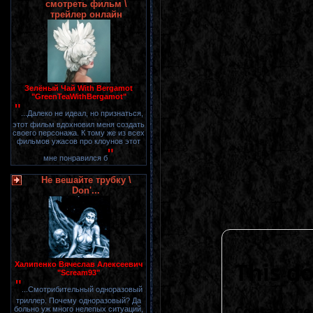
смотреть фильм \
трейлер онлайн
Зелёный Чай With Bergamot
"GreenTeaWithBergamot"
"
...Далеко не идеал, но признаться,
этот фильм вдохновил меня создать
своего персонажа. К тому же из всех
фильмов ужасов про клоунов этот
"
мне понравился б
Не вешайте трубку \
Don'...
Халипенко Вячеслав Алексеевич
"Scream93"
"
...Смотрибительный одноразовый
триллер. Почему одноразовый? Да
больно уж много нелепых ситуаций,