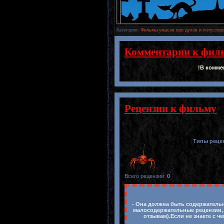
Категория
:
Фильмы ужасов про духов и потусторо
Комментарии к фил
!В комме
Рецензии к фильму
Типы реце
Всего рецензий
:
0
- Она должна быть содержательн
малосодержательные рецензии, 
отзывам).Если не знаете с ч