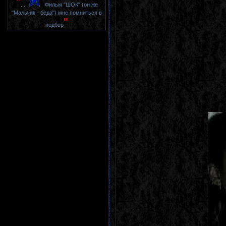
"
...
Фильм "ШОК" (он же
"Мальчик - беда") мне помниться в
"
подбор