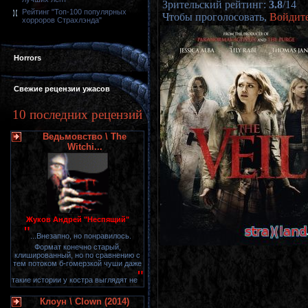
Зрительский рейтинг
:
3.8
/
14
Рейтинг "Топ-100 популярных
Чтобы проголосовать,
Войдит
хорроров Страхлэнда"
Horrors
Свежие рецензии ужасов
10 последних рецензий
Ведьмовство \ The
Witchi...
Жуков Андрей "Неспящий"
"
...Внезапно, но понравилось.
Формат конечно старый,
клишированный, но по сравнению с
тем потоком б-гомерзкой чуши даже
"
такие истории у костра выглядят не
Клоун \ Clown (2014)