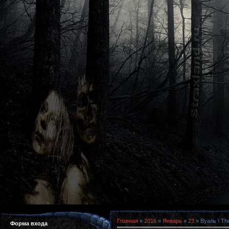
Главная
»
2016
»
Январь
»
23
» Вуаль \ Th
Форма входа