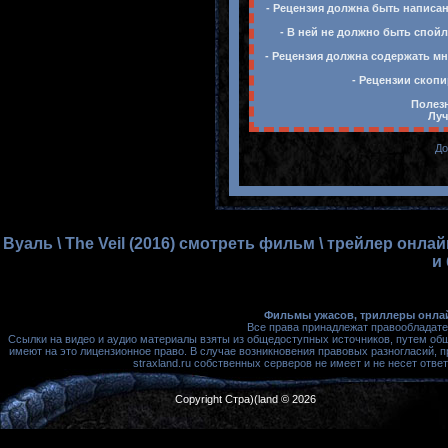
- Рецензия должна быть написан
- В ней не должно быть спойл
- Рецензия должна содержать мн
- Рецензии скопи
Полезн
Луч
До
Вуаль \ The Veil (2016) смотреть фильм \ трейлер онл
и
Фильмы ужасов, триллеры онлай
Все права принадлежат правообладате
Ссылки на видео и аудио материалы взяты из общедоступных источников, путем об
имеют на это лицензионное право. В случае возникновения правовых разногласий, 
straxland.ru собственных серверов не имеет и не несет от
Copyright Стра)(land © 2026