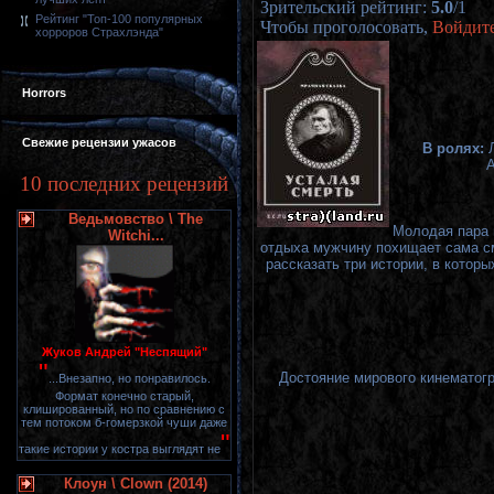
Зрительский рейтинг
:
5.0
/
1
Рейтинг "Топ-100 популярных
Чтобы проголосовать,
Войдит
хорроров Страхлэнда"
Horrors
Свежие рецензии ужасов
В ролях:
А
10 последних рецензий
Ведьмовство \ The
Молодая пара 
Witchi...
отдыха мужчину похищает сама см
рассказать три истории, в котор
Жуков Андрей "Неспящий"
"
Достояние мирового кинематогр
...Внезапно, но понравилось.
Формат конечно старый,
клишированный, но по сравнению с
тем потоком б-гомерзкой чуши даже
"
такие истории у костра выглядят не
Клоун \ Clown (2014)