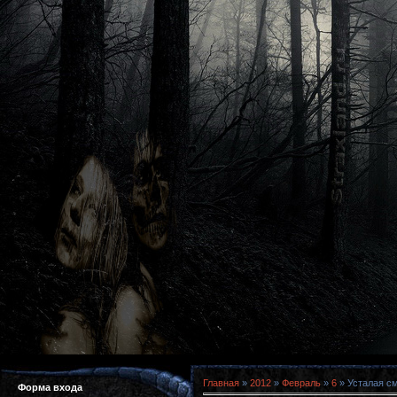
Главная
»
2012
»
Февраль
»
6
» Усталая см
Форма входа