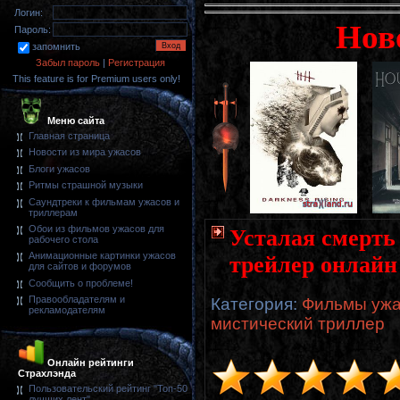
Логин:
Нов
Пароль:
запомнить
Забыл пароль
|
Регистрация
This feature is for Premium users only!
Меню сайта
Главная страница
Новости из мира ужасов
Блоги ужасов
Ритмы страшной музыки
Саундтреки к фильмам ужасов и
триллерам
Обои из фильмов ужасов для
Усталая смерть 
рабочего стола
Анимационные картинки ужасов
трейлер онлайн
для сайтов и форумов
Сообщить о проблеме!
Правообладателям и
Категория
:
Фильмы ужас
рекламодателям
мистический триллер
Онлайн рейтинги
Страхлэнда
Пользовательский рейтинг "Топ-50
лучших лент"