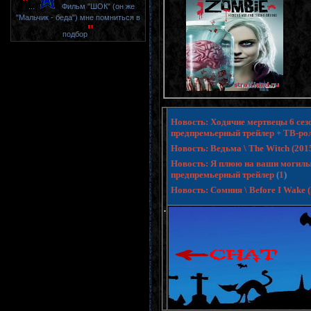
"
...
Фильм "ШОК" (он же
"Мальчик - беда") мне помниться в
"
подбор
Новость: Ходячие мертвецы 6 сезо
предпремьерный трейлер + ТВ-ро
Новость: Ведьма \ The Witch (20
Новость: Я плюю на ваши могилы 3 
предпремьерный трейлер
(
1
)
Новость: Сомния \ Before I Wake
.