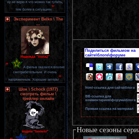
ну не верю я что можно так тупить,
"
тем более в ситуациях
Эксперимент Belko \ The
...
Поделиться фильмом на
сайте\блоге\форуме
Надежда "litota2"
"
...
А фильм оказался вполне
смотрибетельным. И очень
"
напряженным. Хорошие актеры
html-cсылка для сайта\блога
Шок \ Schock (1977)
смотреть фильм \
BB-cсылка для
трейлер онлайн
комментариев\форума\блога
Прямая ссылка на материал
Новые сезоны сери
вадим "beewer"