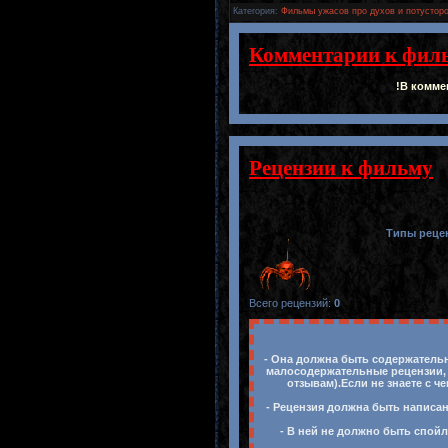
Категория
:
Фильмы ужасов про духов и потусторо
Комментарии к фил
!В комме
Рецензии к фильму
Типы реце
Всего рецензий
:
0
- Она должна быть содержательн
малосодержательные рецензии, 
отзывам).Если не знаете с ч
- Рецензия должна быть написан
- В ней не должно быть спойл