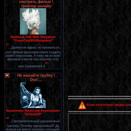
смотреть фильм \
трейлер онлайн
Зелёный Чай With Bergamot
"GreenTeaWithBergamot"
"
...Далеко не идеал, но признаться,
этот фильм вдохновил меня создать
своего персонажа. К тому же из всех
фильмов ужасов про клоунов этот
"
мне понравился б
Не вешайте трубку \
Don'...
Если отсутствует видео или
Халипенко Вячеслав Алексеевич
"Scream93"
"
...Смотрибительный одноразовый
триллер. Почему одноразовый? Да
больно уж много нелепых ситуаций,