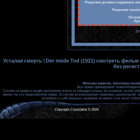
- Рецензия должна содержать мн
- Рецензии скопи
Полезн
Луч
До
Усталая смерть \ Der müde Tod (1921) смотреть фильм
без регис
Фильмы ужасов, триллеры онлай
Все права принадлежат правообладате
Ссылки на видео и аудио материалы взяты из общедоступных источников, путем об
имеют на это лицензионное право. В случае возникновения правовых разногласий, 
straxland.ru собственных серверов не имеет и не несет от
Copyright Стра)(land © 2026