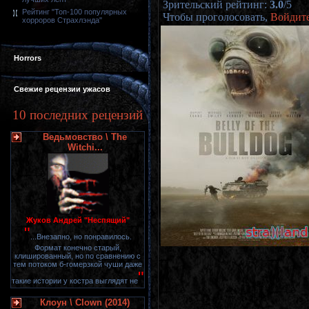
Зрительский рейтинг
:
3.0
/
5
Рейтинг "Топ-100 популярных
Чтобы проголосовать,
Войдит
хорроров Страхлэнда"
Horrors
Свежие рецензии ужасов
10 последних рецензий
Ведьмовство \ The
Witchi...
Жуков Андрей "Неспящий"
"
...Внезапно, но понравилось.
Формат конечно старый,
клишированный, но по сравнению с
тем потоком б-гомерзкой чуши даже
"
такие истории у костра выглядят не
Клоун \ Clown (2014)