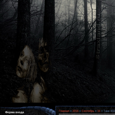
Главная
»
2016
»
Сентябрь
»
16
» Танк 432 
Форма входа