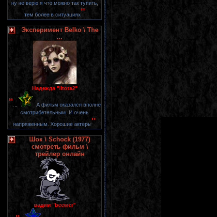
ну не верю я что можно так тупить,
"
тем более в ситуациях
Эксперимент Belko \ The
...
Надежда "litota2"
"
...
А фильм оказался вполне
смотрибетельным. И очень
"
напряженным. Хорошие актеры
Шок \ Schock (1977)
смотреть фильм \
трейлер онлайн
вадим "beewer"