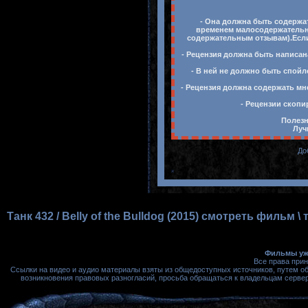
- Она должна быть содержат
временем малосодержательны
содержательным отзывам).Если 
- Рецензия должна быть написан
- В ней не должно быть спойл
- Рецензия должна содержать мн
- Рецензии скопи
Полезн
Луч
До
Танк 432 / Belly of the Bulldog (2015) смотреть филь
Фильмы ужа
Все права при
Ссылки на видео и аудио материалы взяты из общедоступных источников, путем о
возникновения правовых разногласий, просьба обращаться к владельцам сервера