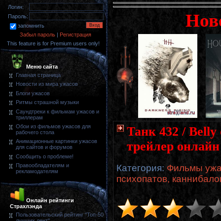
Логин:
Нов
Пароль:
запомнить
Забыл пароль
|
Регистрация
This feature is for Premium users only!
Меню сайта
Главная страница
Новости из мира ужасов
Блоги ужасов
Ритмы страшной музыки
Саундтреки к фильмам ужасов и
триллерам
Обои из фильмов ужасов для
Танк 432 / Belly
рабочего стола
Анимационные картинки ужасов
трейлер онлайн
для сайтов и форумов
Сообщить о проблеме!
Правообладателям и
Категория
:
Фильмы ужа
рекламодателям
психопатов, каннибало
Онлайн рейтинги
Страхлэнда
Пользовательский рейтинг "Топ-50
лучших лент"