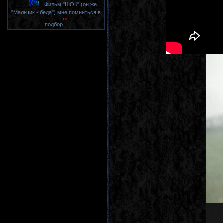
"
...
Фильм "ШОК" (он же
"Мальчик - беда") мне помниться в
"
подбор