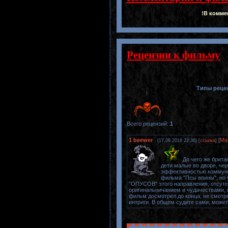
!В комме
Рецензии к фильму
Типы реце
Всего рецензий
:
1
1
beewer
[
Ма
(17.09.2016 22:36) [
ссылка
]
До чего же брита
дети малые во дворе, чер
эффективностью коммуник
фильма "Псы воины", но у
"ОПУСОВ" этого направления, отсутс
оригинальничанием и чудачествами, и
фильм досмотрел до конца, не смотря
интриги. В общем судите сами, может