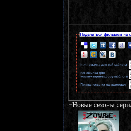
Поделиться фильмом на с
html-cсылка для сайта\блога
BB-cсылка для
комментариев\форума\блога
Прямая ссылка на материал
Новые сезоны сери