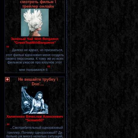
смотреть фильм \
трейлер онлайн
Зелёный Чай With Bergamot
"GreenTeaWithBergamot"
"
...Далеко не идеал, но признаться,
этот фильм вдохновил меня создать
своего персонажа. К тому же из всех
фильмов ужасов про клоунов этот
"
мне понравился б
Не вешайте трубку \
Don'...
Халипенко Вячеслав Алексеевич
"Scream93"
"
...Смотрибительный одноразовый
триллер. Почему одноразовый? Да
больно уж много нелепых ситуаций,