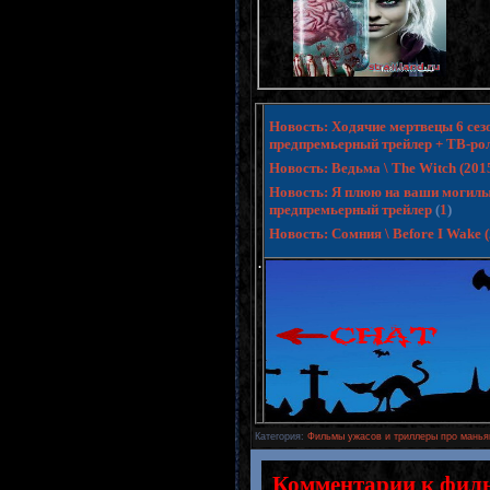
Новость: Ходячие мертвецы 6 сезо
предпремьерный трейлер + ТВ-ро
Новость: Ведьма \ The Witch (20
Новость: Я плюю на ваши могилы 3 
предпремьерный трейлер
(
1
)
Новость: Сомния \ Before I Wake
.
Категория
:
Фильмы ужасов и триллеры про манья
Комментарии к фил