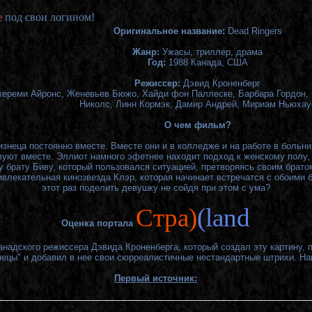
е
под свои логином!
Оригинальное название:
Dead Ringers
Жанр:
Ужасы, триллер, драма
Год:
1988 Канада, США
Режиссер:
Дэвид Кроненберг
ереми Айронс, Женевьев Бюжо, Хайди фон Паллеске, Барбара Гордон, 
Николс, Линн Кормэк, Дамир Андрей, Мириам Ньюхау
О чем фильм?
изнеца постоянно вместе. Вместе они и в колледже и на работе в больни
вуют вместе. Эллиот намного эфетнее находит подход к женскому полу, 
у брату Биву, который пользовался ситуацией, претворяясь своим братом
ивлекательная кинозвезда Клэр, которая начинает встречатся с обоими б
этот раз поделить девушку не сойдя при этом с ума?
Cтра)
(land
Оценка портала
анадского режиссера Дэвида Кроненберга, который создал эту картину, п
знецы" и добавил в нее свои сюрреалистичные нестандартные штрихи. Наш
Первый источник: