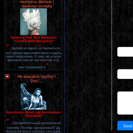
смотреть фильм \
трейлер онлайн
Зелёный Чай With Bergamot
"GreenTeaWithBergamot"
"
...Далеко не идеал, но признаться,
этот фильм вдохновил меня создать
своего персонажа. К тому же из всех
фильмов ужасов про клоунов этот
"
мне понравился б
Не вешайте трубку \
Don'...
Халипенко Вячеслав Алексеевич
"Scream93"
"
...Смотрибительный одноразовый
триллер. Почему одноразовый? Да
больно уж много нелепых ситуаций,