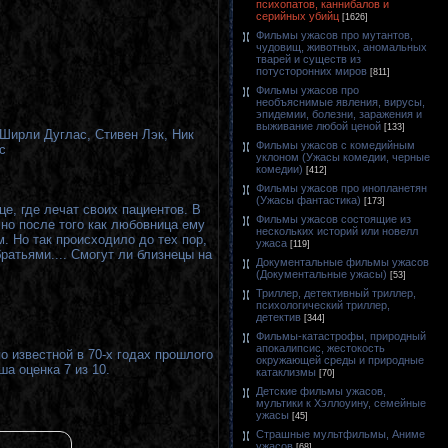
психопатов, каннибалов и
серийных убийц
[1626]
Фильмы ужасов про мутантов,
чудовищ, животных, аномальных
тварей и существ из
потусторонних миров
[811]
Фильмы ужасов про
необъяснимые явления, вирусы,
эпидемии, болезни, заражения и
выживание любой ценой
[133]
Ширли Дуглас, Стивен Лэк, Ник
Фильмы ужасов с комедийным
с
уклоном (Ужасы комедии, черные
комедии)
[412]
Фильмы ужасов про инопланетян
(Ужасы фантастика)
[173]
це, где лечат своих пациентов. В
Фильмы ужасов состоящие из
но после того как любовница ему
нескольких историй или новелл
. Но так происходило до тех пор,
ужаса
[119]
ратьями.... Смогут ли близнецы на
Документальные фильмы ужасов
(Документальные ужасы)
[53]
Триллер, детективный триллер,
психологический триллер,
детектив
[344]
Фильмы-катастрофы, природный
апокалипсис, жестокость
о известной в 70-х годах прошлого
окружающей среды и природные
а оценка 7 из 10.
катаклизмы
[70]
Детские фильмы ужасов,
мультики к Хэллоуину, семейные
ужасы
[45]
Страшные мультфильмы, Аниме
ужасов
[68]