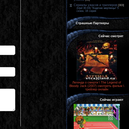
Сериалы ужасов и триллеров
[303]
(Upd 30.03) "Ходячие мертвецы" 5
сезон, 16 серия
Страшные Партнеры
Сейчас смотрят
Легенда о смерти \ The Legend of
Bloody Jack (2007) смотреть фильм \
трейлер онлайн
Сейчас играют