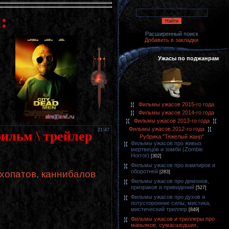
:
Расширенный поиск
Добавить в закладки
Ужасы по поджанрам
Фильмы ужасов 2015-го года
Фильмы ужасов 2014-го года
Фильмы ужасов 2013-го года
Фильмы ужасов 2012-го года
21:47
фильм \ трейлер
Рубрика "Тяжелый жанр"
Фильмы ужасов про живых
мертвецов и зомби (Zombie
Horror)
[302]
Фильмы ужасов про вампиров и
оборотней
хопатов, каннибалов
[283]
Фильмы ужасов про демонов,
призраков и привидений
[527]
Фильмы ужасов про духов и
потусторонние силы, мистика,
мистический триллер
[849]
Фильмы ужасов и триллеры про
маньяков, сумасшедших,