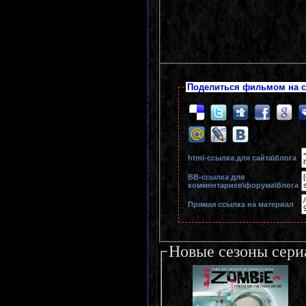
Поделиться фильмом на с
html-cсылка для сайта\блога
BB-cсылка для
комментариев\форума\блога
Прямая ссылка на материал
Новые сезоны сери