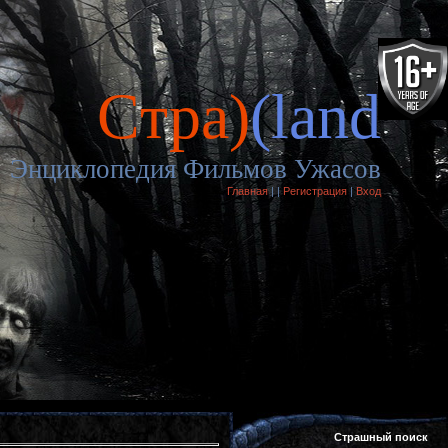
Cтра)
(land
Энциклопедия Фильмов Ужасов
Главная
|
|
Регистрация
|
Вход
Страшный поиск