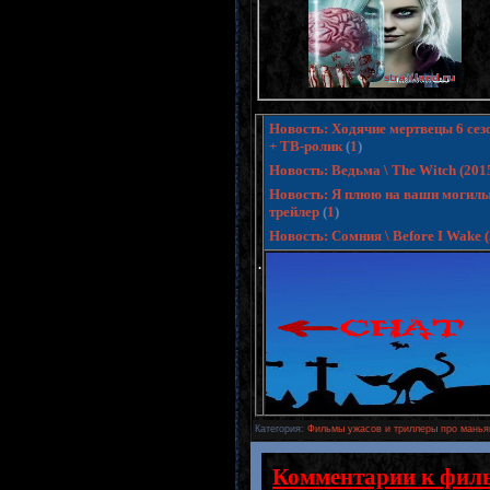
Новость: Ходячие мертвецы 6 сезо
+ ТВ-ролик
(
1
)
Новость: Ведьма \ The Witch (20
Новость: Я плюю на ваши могилы 3
трейлер
(
1
)
Новость: Сомния \ Before I Wake
.
Категория
:
Фильмы ужасов и триллеры про манья
Комментарии к фил