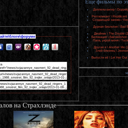
Еще фильмы по эт
Доппельгангер \ Doppel
Рептиликант \ Reptilican
Создающий заново / Rec
Дурная биология / Bad 
Двойник \ The Double (
айте\блоге\форуме
Билокация \ Bairokêshon
Папа, укрой меня / Tuc
Другая я \ Another Me 
Злой близнец \ Jeonse
Выпусти её \ Let Her Ou
за
алов на Страхлэнде