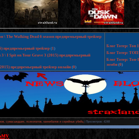
н \ The Walking Dead 6 season предпремьерный трейлер
Блог Тотер: Топ
15) предпремьерный трейлер
(
1
)
Блог Тотер: ТОП
 \ I Spit on Your Grave 3 (2015) предпремьерный
Блог Тотер: Топ-
зомби
(
0
)
 (2015) предпремьерный трейлер онлайн
(
0
)
ков, сумасшедших, психопатов, каннибалов и серийных убийц
|
Просмотров
: 4248
ьму