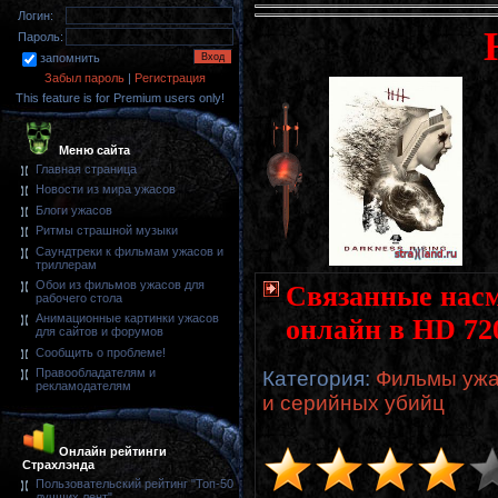
Логин:
Пароль:
запомнить
Забыл пароль
|
Регистрация
This feature is for Premium users only!
Меню сайта
Главная страница
Новости из мира ужасов
Блоги ужасов
Ритмы страшной музыки
Саундтреки к фильмам ужасов и
триллерам
Обои из фильмов ужасов для
Связанные насме
рабочего стола
Анимационные картинки ужасов
онлайн в HD 72
для сайтов и форумов
Сообщить о проблеме!
Правообладателям и
Категория
:
Фильмы ужа
рекламодателям
и серийных убийц
Онлайн рейтинги
Страхлэнда
Пользовательский рейтинг "Топ-50
лучших лент"