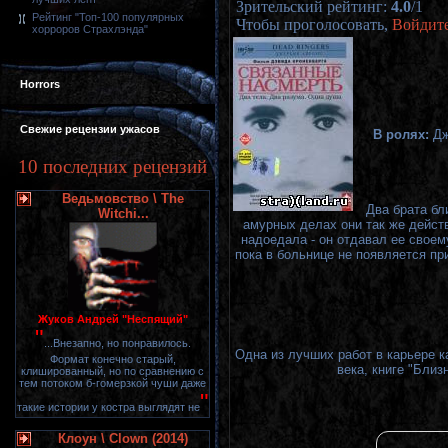
Зрительский рейтинг
:
4.0
/
1
Рейтинг "Топ-100 популярных
Чтобы проголосовать,
Войдит
хорроров Страхлэнда"
Horrors
Свежие рецензии ужасов
В ролях:
Дж
10 последних рецензий
Ведьмовство \ The
Два брата бл
Witchi...
амурных делах они так же дейст
надоедала - он отдавал ее своем
пока в больнице не появляется пр
Жуков Андрей "Неспящий"
"
...Внезапно, но понравилось.
Одна из лучших работ в карьере к
Формат конечно старый,
века, книге "Бли
клишированный, но по сравнению с
тем потоком б-гомерзкой чуши даже
"
такие истории у костра выглядят не
Клоун \ Clown (2014)