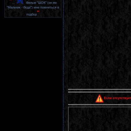
"
...
Фильм "ШОК" (он же
"Мальчик - беда") мне помниться в
"
подбор
Если отсутствует