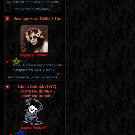
ну не верю я что можно так тупить,
"
тем более в ситуациях
Эксперимент Belko \ The
...
Надежда "litota2"
"
...
А фильм оказался вполне
смотрибетельным. И очень
"
напряженным. Хорошие актеры
Шок \ Schock (1977)
смотреть фильм \
трейлер онлайн
вадим "beewer"