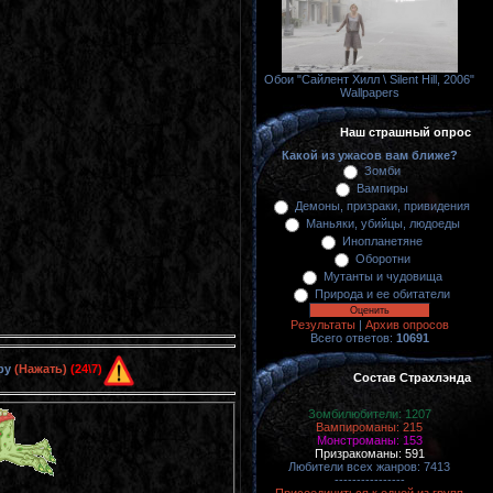
Обои "Сайлент Хилл \ Silent Hill, 2006"
Wallpapers
Наш страшный опрос
Какой из ужасов вам ближе?
Зомби
Вампиры
Демоны, призраки, привидения
Маньяки, убийцы, людоеды
Инопланетяне
Оборотни
Мутанты и чудовища
Природа и ее обитатели
Результаты
|
Архив опросов
Всего ответов:
10691
ру
(Нажать)
(24\7)
Состав Страхлэнда
Зомбилюбители: 1207
Вампироманы: 215
Монстроманы: 153
Призракоманы: 591
Любители всех жанров: 7413
----------------