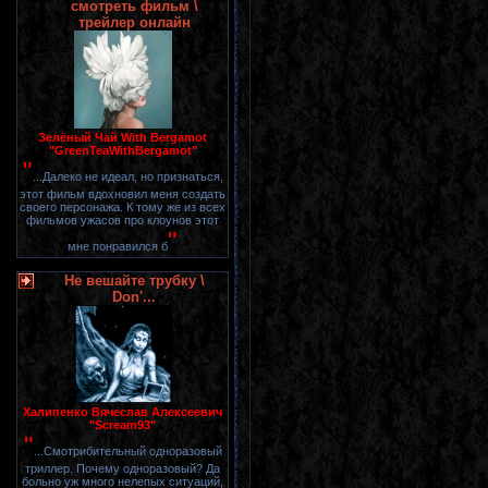
смотреть фильм \
трейлер онлайн
Зелёный Чай With Bergamot
"GreenTeaWithBergamot"
"
...Далеко не идеал, но признаться,
этот фильм вдохновил меня создать
своего персонажа. К тому же из всех
фильмов ужасов про клоунов этот
"
мне понравился б
Не вешайте трубку \
Don'...
Халипенко Вячеслав Алексеевич
"Scream93"
"
...Смотрибительный одноразовый
триллер. Почему одноразовый? Да
больно уж много нелепых ситуаций,