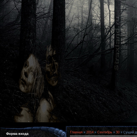
Главная
»
2014
»
Сентябрь
»
30
» Сущий дь
Форма входа