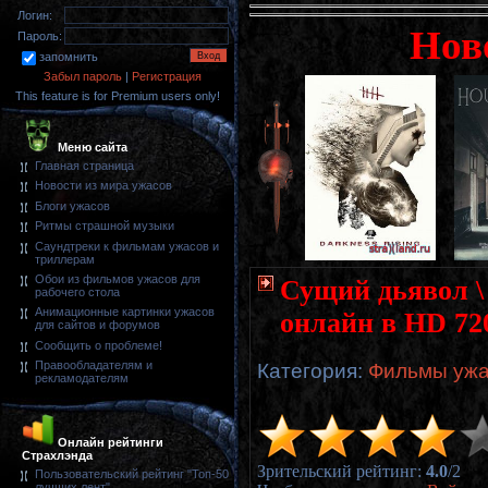
Логин:
Нов
Пароль:
запомнить
Забыл пароль
|
Регистрация
This feature is for Premium users only!
Меню сайта
Главная страница
Новости из мира ужасов
Блоги ужасов
Ритмы страшной музыки
Саундтреки к фильмам ужасов и
триллерам
Обои из фильмов ужасов для
Сущий дьявол \ 
рабочего стола
Анимационные картинки ужасов
онлайн в HD 72
для сайтов и форумов
Сообщить о проблеме!
Правообладателям и
Категория
:
Фильмы ужа
рекламодателям
Онлайн рейтинги
Страхлэнда
Зрительский рейтинг
:
4.0
/
2
Пользовательский рейтинг "Топ-50
лучших лент"