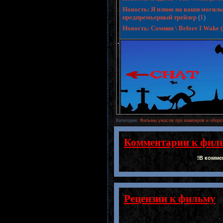
Новость: Я плюю на ваши могилы 3 
предпремьерный трейлер
(
1
)
Новость: Сомния \ Before I Wake
.
Категория
:
Фильмы ужасов про вампиров и оборо
Комментарии к фил
!В комме
Рецензии к фильму