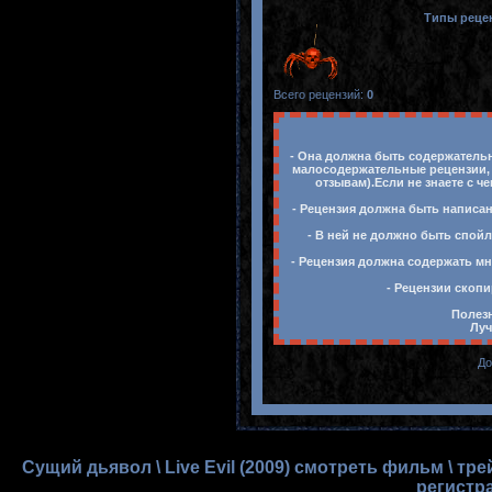
Типы реце
Всего рецензий
:
0
- Она должна быть содержательн
малосодержательные рецензии, 
отзывам).Если не знаете с ч
- Рецензия должна быть написан
- В ней не должно быть спойл
- Рецензия должна содержать мн
- Рецензии скопи
Полезн
Луч
До
Сущий дьявол \ Live Evil (2009) смотреть фильм \ т
регистр