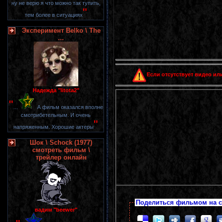
ну не верю я что можно так тупить,
"
тем более в ситуациях
Эксперимент Belko \ The
...
Если отсутствует видео или
Надежда "litota2"
"
...
А фильм оказался вполне
смотрибетельным. И очень
"
напряженным. Хорошие актеры
Шок \ Schock (1977)
смотреть фильм \
трейлер онлайн
Поделиться фильмом на с
вадим "beewer"