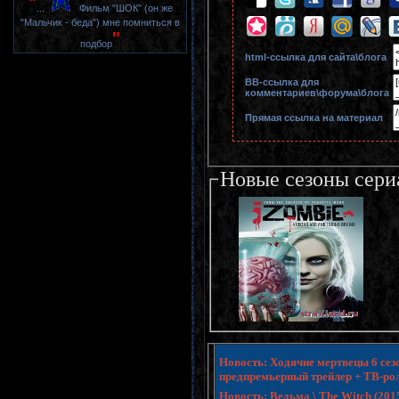
"
...
Фильм "ШОК" (он же
"Мальчик - беда") мне помниться в
"
подбор
html-cсылка для сайта\блога
BB-cсылка для
комментариев\форума\блога
Прямая ссылка на материал
Новые сезоны сери
Новость: Ходячие мертвецы 6 сезо
предпремьерный трейлер + ТВ-ро
Новость: Ведьма \ The Witch (20