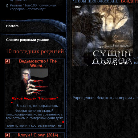
Чтобы проголосовать,
Войдит
Рейтинг "Топ-100 популярных
хорроров Страхлэнда"
Horrors
Свежие рецензии ужасов
10 последних рецензий
че
Ведьмовство \ The
н
Witchi...
Упрощенная бюджетная версия лен
Жуков Андрей "Неспящий"
"
...Внезапно, но понравилось.
Формат конечно старый,
клишированный, но по сравнению с
тем потоком б-гомерзкой чуши даже
"
такие истории у костра выглядят не
Клоун \ Clown (2014)