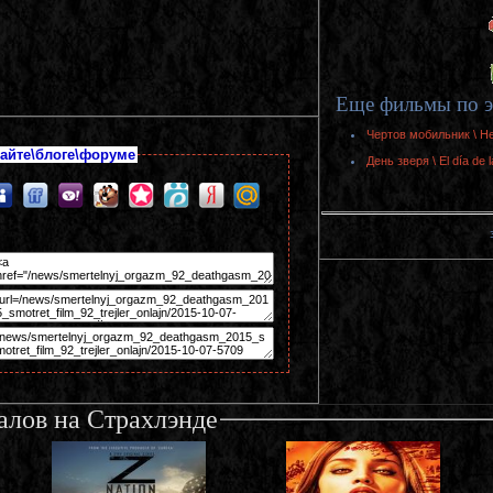
Еще фильмы по э
Чертов мобильник \ He
айте\блоге\форуме
День зверя \ El día de
алов на Страхлэнде