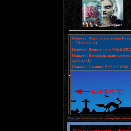
Новость: Ходячие мертвецы 6 сезо
+ ТВ-ролик
(
1
)
Новость: Ведьма \ The Witch (20
Новость: Я плюю на ваши могилы 3
трейлер
(
1
)
Новость: Сомния \ Before I Wake
.
Категория
:
Фильмы ужасов с комедийным уклоном