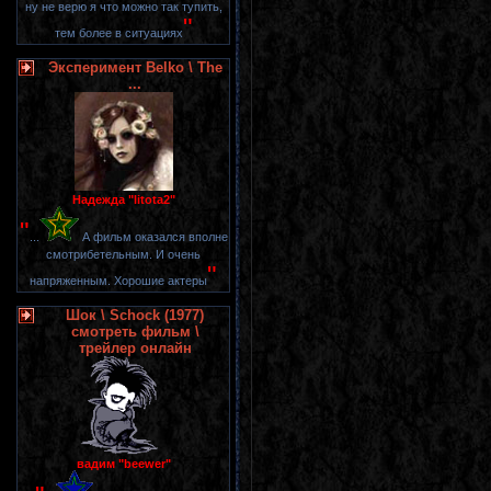
ну не верю я что можно так тупить,
"
тем более в ситуациях
Эксперимент Belko \ The
...
Надежда "litota2"
"
...
А фильм оказался вполне
смотрибетельным. И очень
"
напряженным. Хорошие актеры
Шок \ Schock (1977)
смотреть фильм \
трейлер онлайн
вадим "beewer"