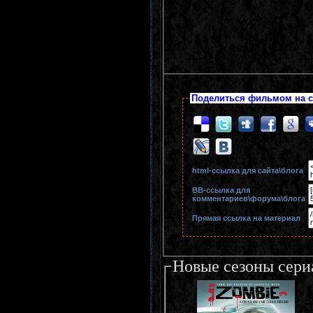
Поделиться фильмом на с
html-cсылка для сайта\блога
BB-cсылка для
комментариев\форума\блога
Прямая ссылка на материал
Новые сезоны сери