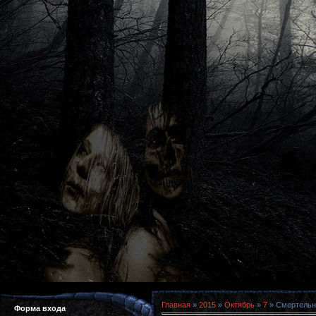
Главная
»
2015
»
Октябрь
»
7
» Смертельны
Форма входа