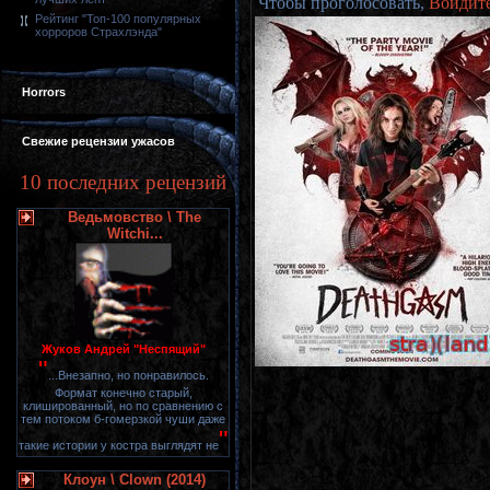
Чтобы проголосовать,
Войдит
Рейтинг "Топ-100 популярных
хорроров Страхлэнда"
Horrors
Свежие рецензии ужасов
10 последних рецензий
Ведьмовство \ The
Witchi...
Жуков Андрей "Неспящий"
"
...Внезапно, но понравилось.
Формат конечно старый,
клишированный, но по сравнению с
тем потоком б-гомерзкой чуши даже
"
такие истории у костра выглядят не
Клоун \ Clown (2014)