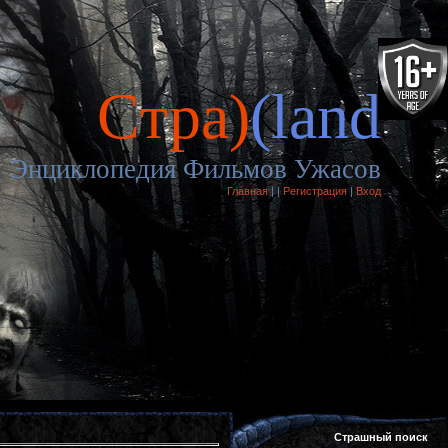
Cтра)
(land
Энциклопедия Фильмов Ужасов
Главная
|
|
Регистрация
|
Вход
Страшный поиск