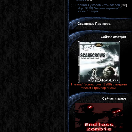
Сериалы ужасов и триллеров
[303]
(Upd 30.03) "Ходячие мертвецы" 5
сезон, 16 серия
Страшные Партнеры
Сейчас смотрят
Пугала \ Scarecrows (1988) смотреть
фильм \ трейлер онлайн
Сейчас играют