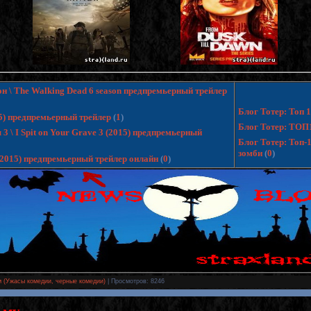
н \ The Walking Dead 6 season предпремьерный трейлер
Блог Тотер: Топ
15) предпремьерный трейлер
(
1
)
Блог Тотер: ТОП
 \ I Spit on Your Grave 3 (2015) предпремьерный
Блог Тотер: Топ-
зомби
(
0
)
 (2015) предпремьерный трейлер онлайн
(
0
)
 (Ужасы комедии, черные комедии)
|
Просмотров
: 8246