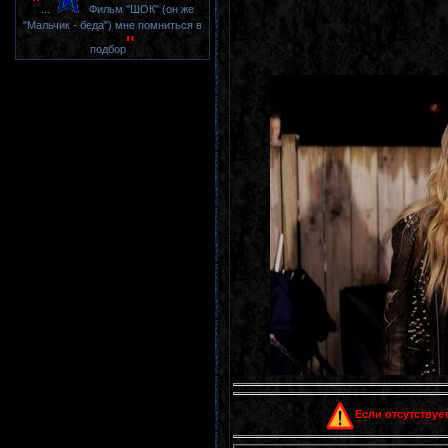
"
...
Фильм "ШОК" (он же
"Мальчик - беда") мне помниться в
"
подбор
Если отсутствует