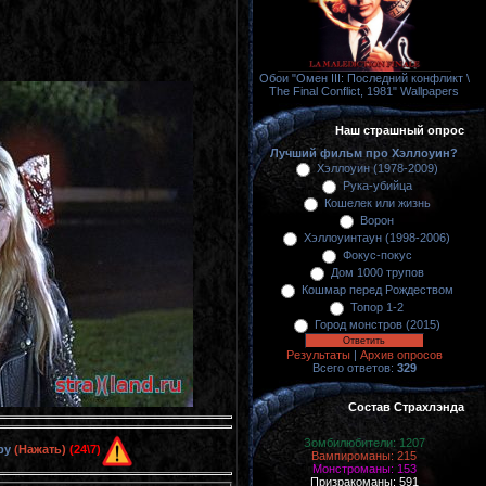
Обои "Омен III: Последний конфликт \
The Final Conflict, 1981" Wallpapers
Наш страшный опрос
Лучший фильм про Хэллоуин?
Хэллоуин (1978-2009)
Рука-убийца
Кошелек или жизнь
Ворон
Хэллоуинтаун (1998-2006)
Фокус-покус
Дом 1000 трупов
Кошмар перед Рождеством
Топор 1-2
Город монстров (2015)
Результаты
|
Архив опросов
Всего ответов:
329
Состав Страхлэнда
Зомбилюбители: 1207
ру
(Нажать)
(24\7)
Вампироманы: 215
Монстроманы: 153
Призракоманы: 591