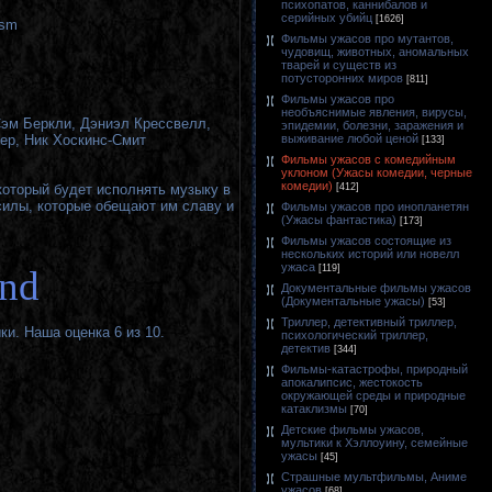
психопатов, каннибалов и
серийных убийц
[1626]
sm
Фильмы ужасов про мутантов,
чудовищ, животных, аномальных
тварей и существ из
потусторонних миров
[811]
Фильмы ужасов про
необъяснимые явления, вирусы,
эм Беркли, Дэниэл Крессвелл,
эпидемии, болезни, заражения и
выживание любой ценой
ер, Ник Хоскинс-Смит
[133]
Фильмы ужасов с комедийным
уклоном (Ужасы комедии, черные
комедии)
[412]
оторый будет исполнять музыку в
 силы, которые обещают им славу и
Фильмы ужасов про инопланетян
(Ужасы фантастика)
[173]
Фильмы ужасов состоящие из
нескольких историй или новелл
ужаса
[119]
and
Документальные фильмы ужасов
(Документальные ужасы)
[53]
Триллер, детективный триллер,
и. Наша оценка 6 из 10.
психологический триллер,
детектив
[344]
Фильмы-катастрофы, природный
апокалипсис, жестокость
окружающей среды и природные
катаклизмы
[70]
Детские фильмы ужасов,
мультики к Хэллоуину, семейные
ужасы
[45]
Страшные мультфильмы, Аниме
ужасов
[68]