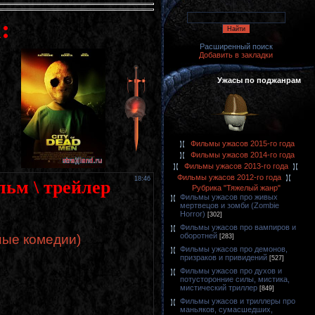
:
Расширенный поиск
Добавить в закладки
Ужасы по поджанрам
Фильмы ужасов 2015-го года
Фильмы ужасов 2014-го года
Фильмы ужасов 2013-го года
Фильмы ужасов 2012-го года
18:46
льм \ трейлер
Рубрика "Тяжелый жанр"
Фильмы ужасов про живых
мертвецов и зомби (Zombie
Horror)
[302]
Фильмы ужасов про вампиров и
оборотней
ные комедии)
[283]
Фильмы ужасов про демонов,
призраков и привидений
[527]
Фильмы ужасов про духов и
потусторонние силы, мистика,
мистический триллер
[849]
Фильмы ужасов и триллеры про
маньяков, сумасшедших,