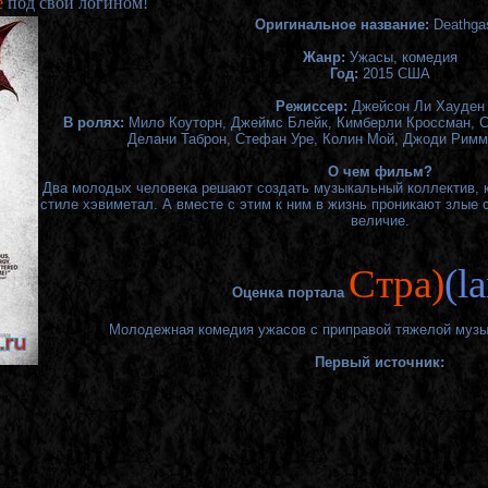
е
под свои логином!
Оригинальное название:
Deathga
Жанр:
Ужасы, комедия
Год:
2015 США
Режиссер:
Джейсон Ли Хауден
В ролях:
Мило Коуторн, Джеймс Блейк, Кимберли Кроссман, С
Делани Таброн, Стефан Уре, Колин Мой, Джоди Римм
О чем фильм?
Два молодых человека решают создать музыкальный коллектив, к
стиле хэвиметал. А вместе с этим к ним в жизнь проникают злые
величие.
Cтра)
(l
Оценка портала
Молодежная комедия ужасов с приправой тяжелой музык
Первый источник: