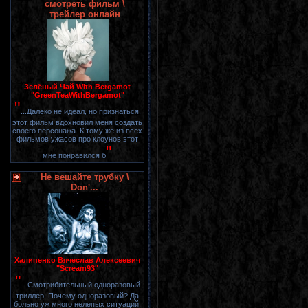
смотреть фильм \
трейлер онлайн
Зелёный Чай With Bergamot
"GreenTeaWithBergamot"
"
...Далеко не идеал, но признаться,
этот фильм вдохновил меня создать
своего персонажа. К тому же из всех
фильмов ужасов про клоунов этот
"
мне понравился б
Не вешайте трубку \
Don'...
Халипенко Вячеслав Алексеевич
"Scream93"
"
...Смотрибительный одноразовый
триллер. Почему одноразовый? Да
больно уж много нелепых ситуаций,