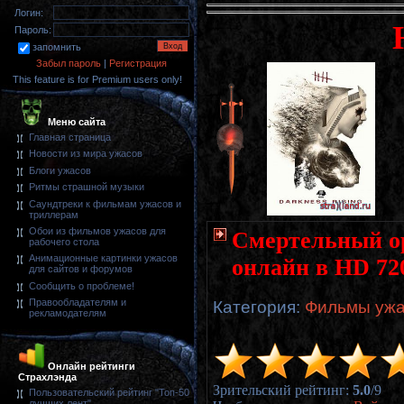
Логин:
Пароль:
запомнить
Забыл пароль
|
Регистрация
This feature is for Premium users only!
Меню сайта
Главная страница
Новости из мира ужасов
Блоги ужасов
Ритмы страшной музыки
Саундтреки к фильмам ужасов и
триллерам
Обои из фильмов ужасов для
Смертельный ор
рабочего стола
Анимационные картинки ужасов
онлайн в HD 72
для сайтов и форумов
Сообщить о проблеме!
Правообладателям и
Категория
:
Фильмы ужа
рекламодателям
Онлайн рейтинги
Страхлэнда
Зрительский рейтинг
:
5.0
/
9
Пользовательский рейтинг "Топ-50
лучших лент"