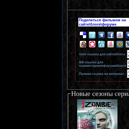
Поделиться фильмом на
сайте\блоге\форуме
html-cсылка для сайта\блога
BB-cсылка для
комментариев\форума\блога
Прямая ссылка на материал
Новые сезоны сери