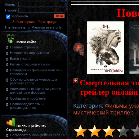
Логин:
Нов
Пароль:
запомнить
Забыл пароль
|
Регистрация
This feature is for Premium users only!
Меню сайта
Главная страница
Новости из мира ужасов
Блоги ужасов
Ритмы страшной музыки
Саундтреки к фильмам ужасов и
триллерам
Обои из фильмов ужасов для
Смертельная тос
рабочего стола
Анимационные картинки ужасов
трейлер онлайн
для сайтов и форумов
Сообщить о проблеме!
Правообладателям и
Категория
:
Фильмы ужас
рекламодателям
мистический триллер
Онлайн рейтинги
Страхлэнда
Пользовательский рейтинг "Топ-50
лучших лент"