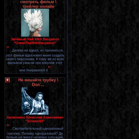
смотреть фильм \
трейлер онлайн
Зелёный Чай With Bergamot
"GreenTeaWithBergamot"
"
...Далеко не идеал, но признаться,
этот фильм вдохновил меня создать
своего персонажа. К тому же из всех
фильмов ужасов про клоунов этот
"
мне понравился б
Не вешайте трубку \
Don'...
Халипенко Вячеслав Алексеевич
"Scream93"
"
...Смотрибительный одноразовый
триллер. Почему одноразовый? Да
больно уж много нелепых ситуаций,