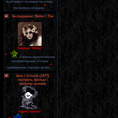
ну не верю я что можно так тупить,
"
тем более в ситуациях
Эксперимент Belko \ The
...
Надежда "litota2"
"
...
А фильм оказался вполне
смотрибетельным. И очень
"
напряженным. Хорошие актеры
Шок \ Schock (1977)
смотреть фильм \
трейлер онлайн
вадим "beewer"