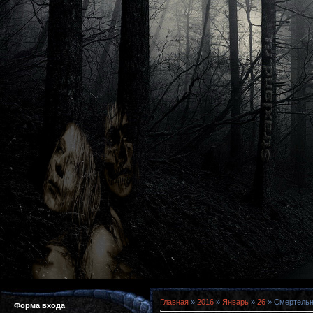
Главная
»
2016
»
Январь
»
26
» Смертельна
Форма входа