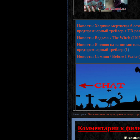
Новость: Ходячие мертвецы 6 сезо
предпремьерный трейлер + ТВ-ро
Новость: Ведьма \ The Witch (20
Новость: Я плюю на ваши могилы 3 
предпремьерный трейлер
(
1
)
Новость: Сомния \ Before I Wake
.
Категория
:
Фильмы ужасов про духов и потусторо
Комментарии к фил
!В комме