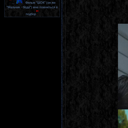
"
...
Фильм "ШОК" (он же
"Мальчик - беда") мне помниться в
"
подбор