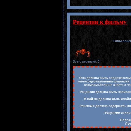
Рецензии к фильму
Типы реце
Всего рецензий
:
0
- Она должна быть содержательн
малосодержательные рецензии, 
отзывам).Если не знаете с ч
- Рецензия должна быть написан
- В ней не должно быть спойл
- Рецензия должна содержать мн
- Рецензии скопи
Полезн
Луч