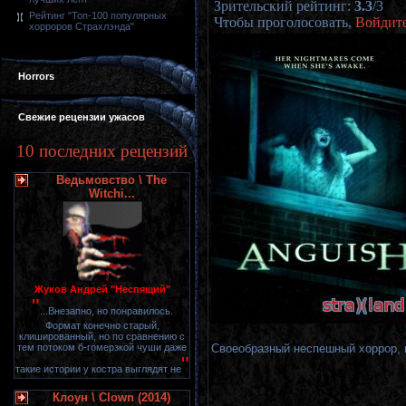
Зрительский рейтинг
:
3.3
/
3
Рейтинг "Топ-100 популярных
Чтобы проголосовать,
Войдит
хорроров Страхлэнда"
Horrors
Свежие рецензии ужасов
10 последних рецензий
Ведьмовство \ The
Witchi...
Жуков Андрей "Неспящий"
"
...Внезапно, но понравилось.
Формат конечно старый,
клишированный, но по сравнению с
Своеобразный неспешный хоррор, 
тем потоком б-гомерзкой чуши даже
"
такие истории у костра выглядят не
Клоун \ Clown (2014)