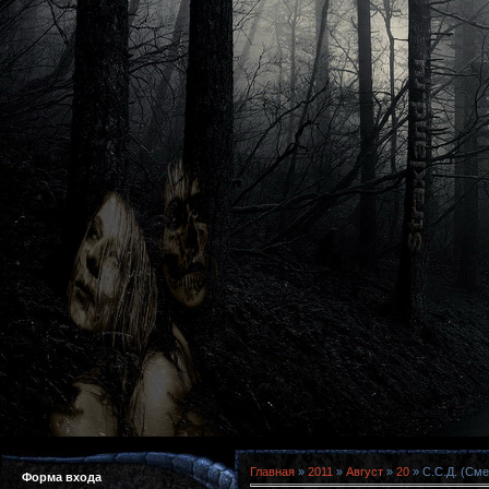
Главная
»
2011
»
Август
»
20
» С.С.Д. (Сме
Форма входа