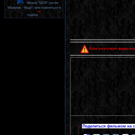
"
...
Фильм "ШОК" (он же
"Мальчик - беда") мне помниться в
"
подбор
Если отсутствует видео или
Поделиться фильмом на с