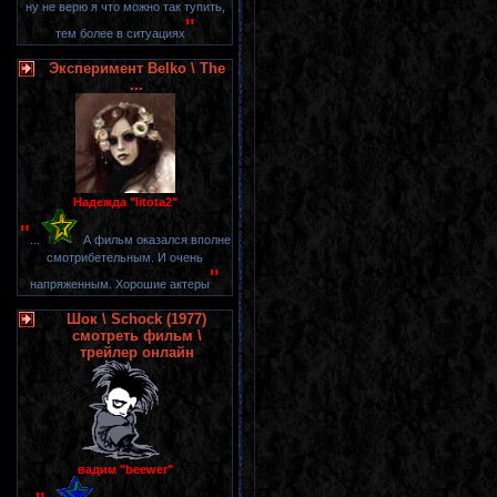
ну не верю я что можно так тупить,
"
тем более в ситуациях
Эксперимент Belko \ The
...
Надежда "litota2"
"
...
А фильм оказался вполне
смотрибетельным. И очень
"
напряженным. Хорошие актеры
Шок \ Schock (1977)
смотреть фильм \
трейлер онлайн
вадим "beewer"