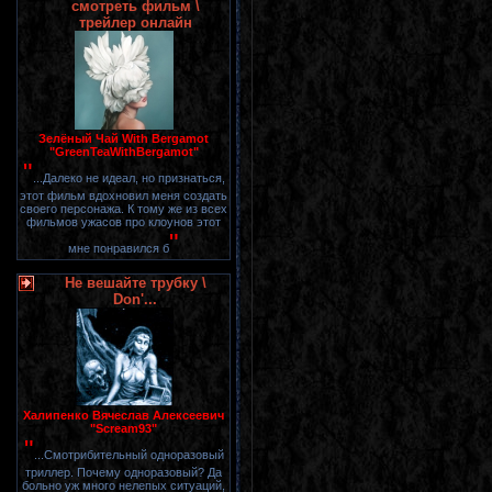
смотреть фильм \
трейлер онлайн
Зелёный Чай With Bergamot
"GreenTeaWithBergamot"
"
...Далеко не идеал, но признаться,
этот фильм вдохновил меня создать
своего персонажа. К тому же из всех
фильмов ужасов про клоунов этот
"
мне понравился б
Не вешайте трубку \
Don'...
Халипенко Вячеслав Алексеевич
"Scream93"
"
...Смотрибительный одноразовый
триллер. Почему одноразовый? Да
больно уж много нелепых ситуаций,