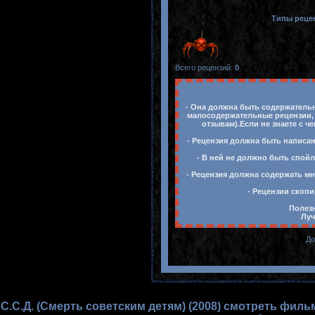
Типы реце
Всего рецензий
:
0
- Она должна быть содержательн
малосодержательные рецензии, 
отзывам).Если не знаете с ч
- Рецензия должна быть написан
- В ней не должно быть спойл
- Рецензия должна содержать мн
- Рецензии скопи
Полезн
Луч
До
С.С.Д. (Смерть советским детям) (2008) смотреть филь