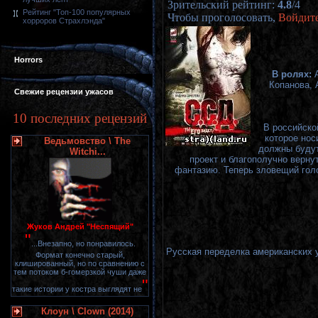
Зрительский рейтинг
:
4.8
/
4
Рейтинг "Топ-100 популярных
Чтобы проголосовать,
Войдит
хорроров Страхлэнда"
Horrors
В ролях:
Копанова,
Свежие рецензии ужасов
10 последних рецензий
В российско
которое нос
Ведьмовство \ The
должны будут
Witchi...
проект и благополучно верну
фантазию. Теперь зловещий голо
Жуков Андрей "Неспящий"
"
...Внезапно, но понравилось.
Русская переделка американских 
Формат конечно старый,
клишированный, но по сравнению с
тем потоком б-гомерзкой чуши даже
"
такие истории у костра выглядят не
Клоун \ Clown (2014)