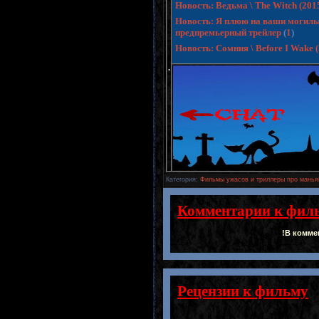
Новость: Ведьма \ The Witch (20
Новость: Я плюю на ваши могилы 3 
предпремьерный трейлер
(
1
)
Новость: Сомния \ Before I Wake
.
Категория
:
Фильмы ужасов и триллеры про манья
Комментарии к фил
!В комме
Рецензии к фильму