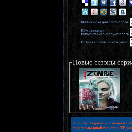
html-cсылка для сайта\блога
BB-cсылка для
комментариев\форума\блога
Прямая ссылка на материал
Новые сезоны сери
Новость: Ходячие мертвецы 6 сезо
предпремьерный трейлер + ТВ-ро