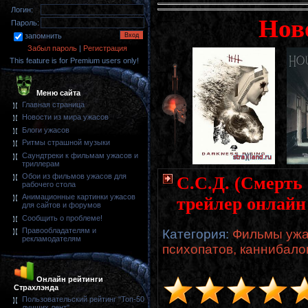
Логин:
Нов
Пароль:
запомнить
Забыл пароль
|
Регистрация
This feature is for Premium users only!
Меню сайта
Главная страница
Новости из мира ужасов
Блоги ужасов
Ритмы страшной музыки
Саундтреки к фильмам ужасов и
триллерам
Обои из фильмов ужасов для
С.С.Д. (Смерть 
рабочего стола
Анимационные картинки ужасов
трейлер онлайн
для сайтов и форумов
Сообщить о проблеме!
Правообладателям и
Категория
:
Фильмы ужа
рекламодателям
психопатов, каннибало
Онлайн рейтинги
Страхлэнда
Пользовательский рейтинг "Топ-50
лучших лент"