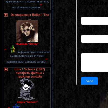
ну не верю я что можно так тупить,
"
тем более в ситуациях
Эксперимент Belko \ The
...
Надежда "litota2"
"
...
А фильм оказался вполне
смотрибетельным. И очень
"
напряженным. Хорошие актеры
Шок \ Schock (1977)
смотреть фильм \
трейлер онлайн
вадим "beewer"