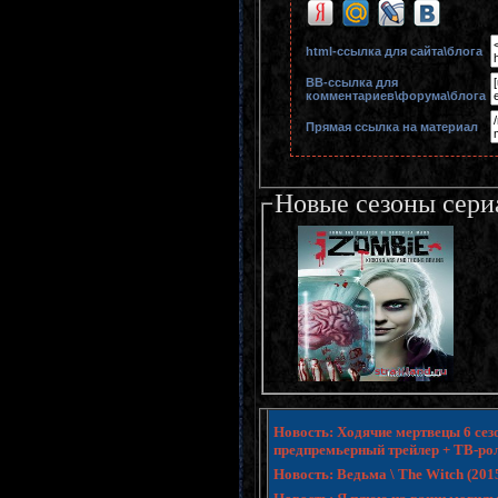
html-cсылка для сайта\блога
BB-cсылка для
комментариев\форума\блога
Прямая ссылка на материал
Новые сезоны сери
Новость: Ходячие мертвецы 6 сезо
предпремьерный трейлер + ТВ-ро
Новость: Ведьма \ The Witch (20