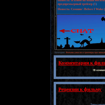
Новость: Я плюю на ваши могилы 3 
предпремьерный трейлер
(
1
)
Новость: Сомния \ Before I Wake
.
Категория
:
Фильмы ужасов и триллеры про манья
Комментарии к фил
!В комме
Рецензии к фильму
Типы реце