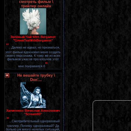
смотреть фильм \
трейлер онлайн
Зелёный Чай With Bergamot
"GreenTeaWithBergamot"
"
...Далеко не идеал, но признаться,
этот фильм вдохновил меня создать
своего персонажа. К тому же из всех
фильмов ужасов про клоунов этот
"
мне понравился б
Не вешайте трубку \
Don'...
Халипенко Вячеслав Алексеевич
"Scream93"
"
...Смотрибительный одноразовый
триллер. Почему одноразовый? Да
больно уж много нелепых ситуаций,