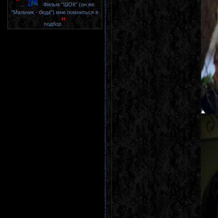
"
...
Фильм "ШОК" (он же
"Мальчик - беда") мне помниться в
"
подбор