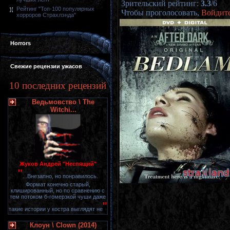
Зрительский рейтинг
:
3.3
/
6
Рейтинг "Топ-100 популярных
Чтобы проголосовать,
Войдит
хорроров Страхлэнда"
Horrors
Свежие рецензии ужасов
10 последних рецензий
Ведьмовство \ The
Witchi...
Жуков Андрей "Неспящий"
"
...Внезапно, но понравилось.
Формат конечно старый,
клишированный, но по сравнению с
тем потоком б-гомерзкой чуши даже
"
такие истории у костра выглядят не
Клоун \ Clown (2014)