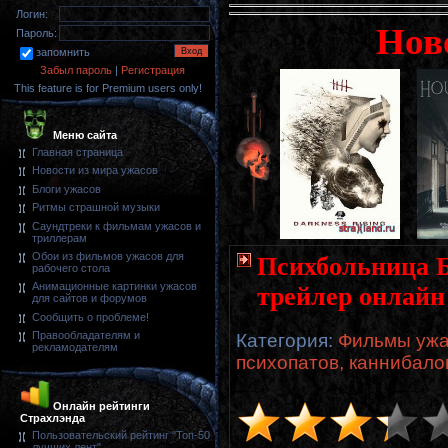
Логин:
Нов
Пароль:
запомнить
Забыл пароль
|
Регистрация
This feature is for Premium users only!
Меню сайта
Главная страница
Новости из мира ужасов
Блоги ужасов
Ритмы страшной музыки
Саундтреки к фильмам ужасов и
триллерам
Обои из фильмов ужасов для
Психбольница Б
рабочего стола
Анимационные картинки ужасов
трейлер онлайн
для сайтов и форумов
Сообщить о проблеме!
Правообладателям и
Категория
:
Фильмы ужа
рекламодателям
психопатов, каннибало
Онлайн рейтинги
Страхлэнда
Пользовательский рейтинг "Топ-50
лучших лент"