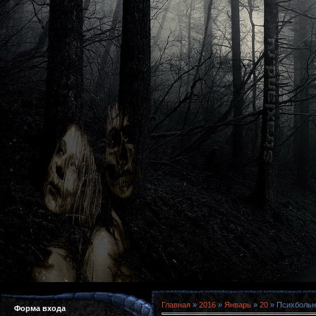
Главная
»
2016
»
Январь
»
20
» Психбольни
Форма входа