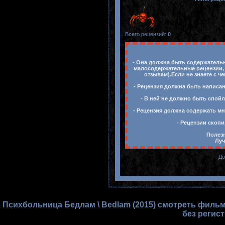
Всего рецензий
:
0
- Она должна быть содержательн
малосодержательные рецензии, 
отзывам).Если не знаете с ч
- Рецензия должна быть написан
- В ней не должно быть спойл
- Рецензия должна содержать мн
- Рецензии скопи
Полезн
Луч
До
Психбольница Бедлам \ Bedlam (2015) смотреть фильм
без регис