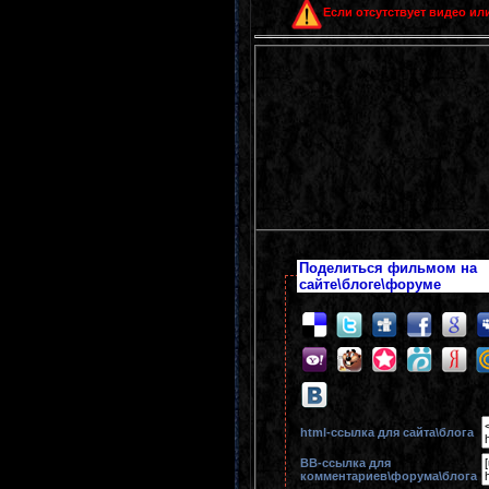
Если отсутствует видео или
Поделиться фильмом на
сайте\блоге\форуме
html-cсылка для сайта\блога
BB-cсылка для
комментариев\форума\блога