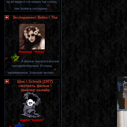
ну не верю я что можно так тупить,
"
тем более в ситуациях
Эксперимент Belko \ The
...
Надежда "litota2"
"
...
А фильм оказался вполне
смотрибетельным. И очень
"
напряженным. Хорошие актеры
Шок \ Schock (1977)
смотреть фильм \
трейлер онлайн
вадим "beewer"