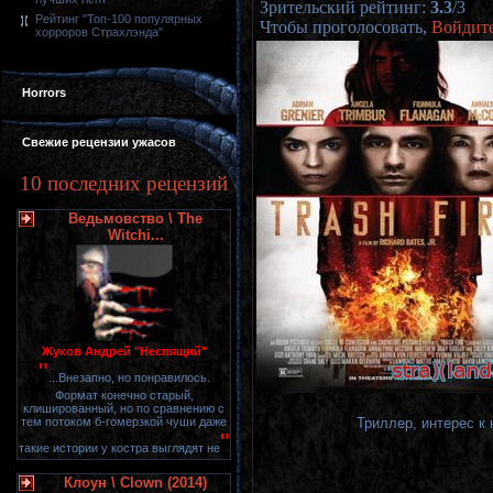
Зрительский рейтинг
:
3.3
/
3
Рейтинг "Топ-100 популярных
Чтобы проголосовать,
Войдит
хорроров Страхлэнда"
Horrors
Свежие рецензии ужасов
10 последних рецензий
Ведьмовство \ The
Witchi...
Жуков Андрей "Неспящий"
"
...Внезапно, но понравилось.
Формат конечно старый,
клишированный, но по сравнению с
Триллер, интерес к 
тем потоком б-гомерзкой чуши даже
"
такие истории у костра выглядят не
Клоун \ Clown (2014)