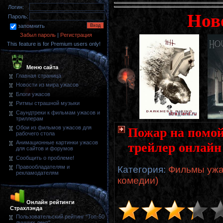
Логин:
Нов
Пароль:
запомнить
Забыл пароль
|
Регистрация
This feature is for Premium users only!
Меню сайта
Главная страница
Новости из мира ужасов
Блоги ужасов
Ритмы страшной музыки
Саундтреки к фильмам ужасов и
триллерам
Обои из фильмов ужасов для
Пожар на помойк
рабочего стола
Анимационные картинки ужасов
трейлер онлайн
для сайтов и форумов
Сообщить о проблеме!
Правообладателям и
Категория
:
Фильмы ужа
рекламодателям
комедии)
Онлайн рейтинги
Страхлэнда
Пользовательский рейтинг "Топ-50
лучших лент"