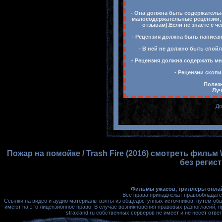
- Она должна быть содержательн
малосодержательные рецензии, 
отзывам).Если не знаете с ч
- Рецензия должна быть написан
- В ней не должно быть спойл
- Рецензия должна содержать мн
- Рецензии скопи
Полезн
Луч
До
Пожар на помойке / Trash Fire (2016) смотреть фильм
без регис
Фильмы ужасов, триллеры онлай
Все права принадлежат правообладате
Ссылки на видео и аудио материалы взяты из общедоступных источников, путем об
имеют на это лицензионное право. В случае возникновения правовых разногласий, 
straxland.ru собственных серверов не имеет и не несет от