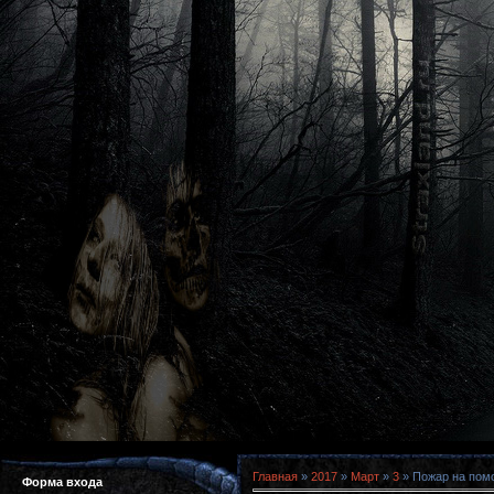
Главная
»
2017
»
Март
»
3
» Пожар на помо
Форма входа