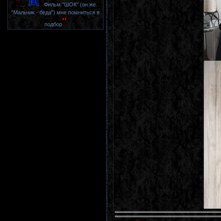
"
...
Фильм "ШОК" (он же
"Мальчик - беда") мне помниться в
"
подбор