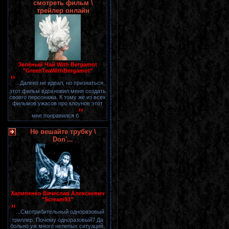
смотреть фильм \
трейлер онлайн
Зелёный Чай With Bergamot
"GreenTeaWithBergamot"
"
...Далеко не идеал, но признаться,
этот фильм вдохновил меня создать
своего персонажа. К тому же из всех
фильмов ужасов про клоунов этот
"
мне понравился б
Не вешайте трубку \
Don'...
Халипенко Вячеслав Алексеевич
"Scream93"
"
...Смотрибительный одноразовый
триллер. Почему одноразовый? Да
больно уж много нелепых ситуаций,