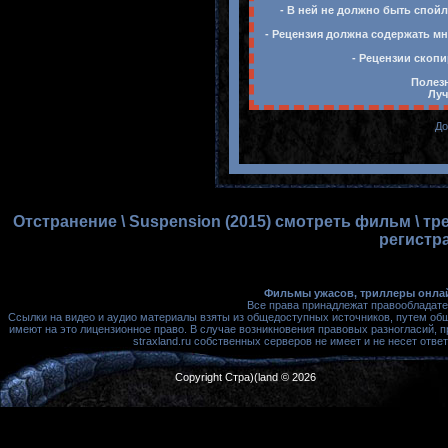
- В ней не должно быть спойл
- Рецензия должна содержать мн
- Рецензии скопи
Полезн
Луч
До
Отстранение \ Suspension (2015) смотреть фильм \ т
регистр
Фильмы ужасов, триллеры онлай
Все права принадлежат правообладате
Ссылки на видео и аудио материалы взяты из общедоступных источников, путем об
имеют на это лицензионное право. В случае возникновения правовых разногласий, 
straxland.ru собственных серверов не имеет и не несет от
Copyright Стра)(land © 2026