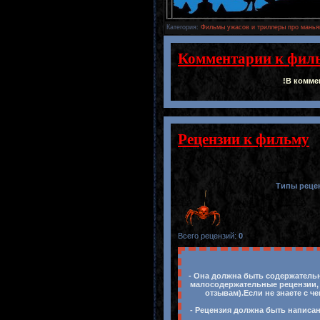
Категория
:
Фильмы ужасов и триллеры про манья
Комментарии к фил
!В комме
Рецензии к фильму
Типы реце
Всего рецензий
:
0
- Она должна быть содержательн
малосодержательные рецензии, 
отзывам).Если не знаете с ч
- Рецензия должна быть написан