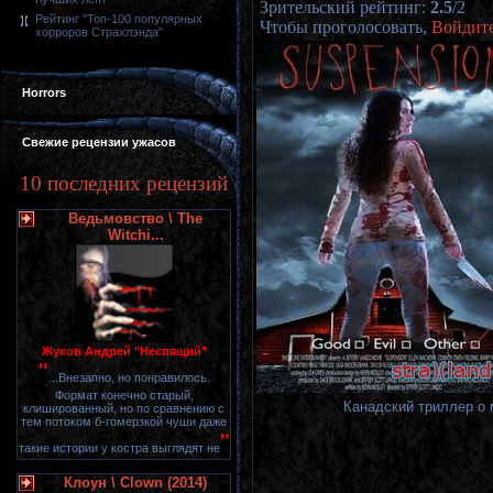
Зрительский рейтинг
:
2.5
/
2
Рейтинг "Топ-100 популярных
Чтобы проголосовать,
Войдит
хорроров Страхлэнда"
Horrors
Свежие рецензии ужасов
10 последних рецензий
Ведьмовство \ The
Witchi...
Жуков Андрей "Неспящий"
"
...Внезапно, но понравилось.
Формат конечно старый,
Канадский триллер о 
клишированный, но по сравнению с
тем потоком б-гомерзкой чуши даже
"
такие истории у костра выглядят не
Клоун \ Clown (2014)