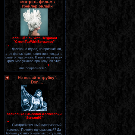
смотреть фильм \
трейлер онлайн
Зелёный Чай With Bergamot
"GreenTeaWithBergamot"
"
...Далеко не идеал, но признаться,
этот фильм вдохновил меня создать
своего персонажа. К тому же из всех
фильмов ужасов про клоунов этот
"
мне понравился б
Не вешайте трубку \
Don'...
Халипенко Вячеслав Алексеевич
"Scream93"
"
...Смотрибительный одноразовый
триллер. Почему одноразовый? Да
больно уж много нелепых ситуаций,