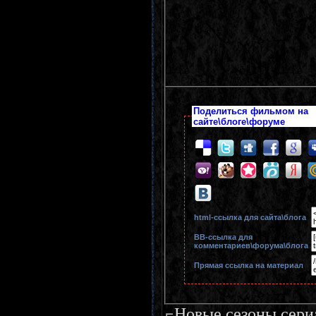
Поделиться фильмом на
сайте\блоге\форуме
html-cсылка для сайта\блога
BB-cсылка для
комментариев\форума\блога
Прямая ссылка на материал
Новые сезоны сери