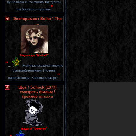
ну не верю я что можно так тупить,
"
тем более в ситуациях
Эксперимент Belko \ The
...
Надежда "litota2"
"
...
А фильм оказался вполне
смотрибетельным. И очень
"
напряженным. Хорошие актеры
Шок \ Schock (1977)
смотреть фильм \
трейлер онлайн
вадим "beewer"