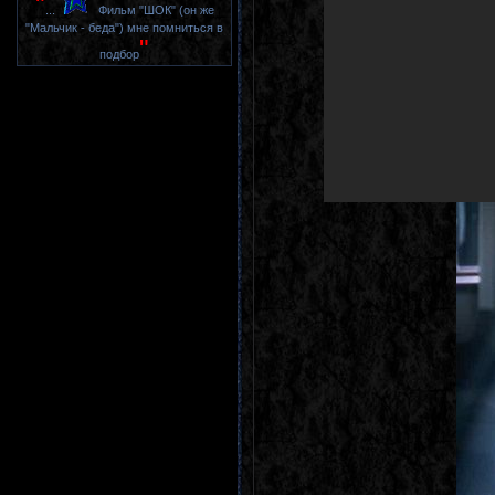
"
...
Фильм "ШОК" (он же
"Мальчик - беда") мне помниться в
"
подбор