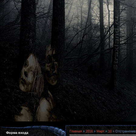
Главная
»
2016
»
Март
»
10
» Отстранение 
Форма входа