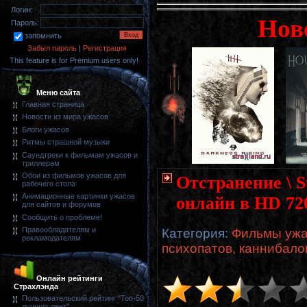
Логин:
Нов
Пароль:
запомнить
Забыл пароль
|
Регистрация
This feature is for Premium users only!
Меню сайта
Главная страница
Новости из мира ужасов
Блоги ужасов
Ритмы страшной музыки
Саундтреки к фильмам ужасов и
триллерам
Обои из фильмов ужасов для
Отстранение \ S
рабочего стола
Анимационные картинки ужасов
онлайн в HD 72
для сайтов и форумов
Сообщить о проблеме!
Правообладателям и
Категория
:
Фильмы ужа
рекламодателям
психопатов, каннибало
Онлайн рейтинги
Страхлэнда
Пользовательский рейтинг "Топ-50
лучших лент"