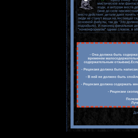
мистическое или фантасти
ходы, и антураж места д
(мне до селе неизвестная
место действия: детали дают понять 
люди не станут вещи на лестницах ск
основной фабулы, так да "Зло должно
подзабыло), И наконец финальные дей
"нонконформизм" одним словом, в об
- Она должна быть содержат
временем малосодержательны
содержательным отзывам).Если 
- Рецензия должна быть написан
- В ней не должно быть спойл
- Рецензия должна содержать мн
- Рецензии скопи
Полезн
Луч
До