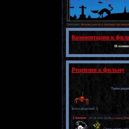
Категория
:
Фильмы ужасов и триллеры про манья
Комментарии к фил
!В комме
Рецензии к фильму
Типы реце
Всего рецензий
:
1
1
beewer
[
Ма
(07.02.2016 21:06) [
ссылка
]
Сразу скажу: что