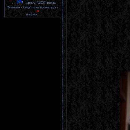
"
...
Фильм "ШОК" (он же
"Мальчик - беда") мне помниться в
"
подбор