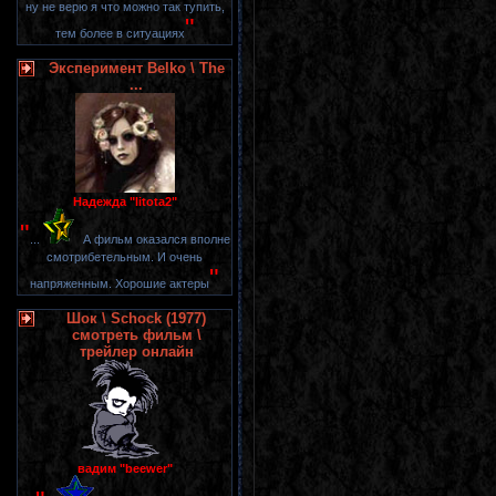
ну не верю я что можно так тупить,
"
тем более в ситуациях
Эксперимент Belko \ The
...
Надежда "litota2"
"
...
А фильм оказался вполне
смотрибетельным. И очень
"
напряженным. Хорошие актеры
Шок \ Schock (1977)
смотреть фильм \
трейлер онлайн
вадим "beewer"