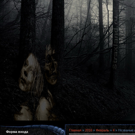
Главная
»
2016
»
Февраль
»
4
» Незваные г
Форма входа