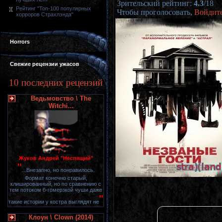
Зрительский рейтинг
:
4.3
/
18
Рейтинг "Топ-100 популярных
Чтобы проголосовать,
Войдит
хорроров Страхлэнда"
Horrors
Свежие рецензии ужасов
10 последних рецензий
Ведьмовство \ The
Witchi...
Жуков Андрей "Неспящий"
"
...Внезапно, но понравилось.
Формат конечно старый,
клишированный, но по сравнению с
тем потоком б-гомерзкой чуши даже
"
такие истории у костра выглядят не
Клоун \ Clown (2014)