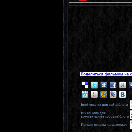
Поделиться фильмом на с
html-cсылка для сайта\блога
BB-cсылка для
комментариев\форума\блога
Прямая ссылка на материал