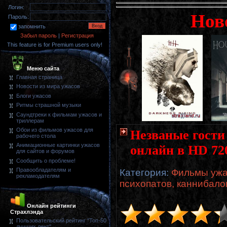
Логин:
Нов
Пароль:
запомнить
Забыл пароль
|
Регистрация
This feature is for Premium users only!
Меню сайта
Главная страница
Новости из мира ужасов
Блоги ужасов
Ритмы страшной музыки
Саундтреки к фильмам ужасов и
триллерам
Обои из фильмов ужасов для
Незваные гости 
рабочего стола
Анимационные картинки ужасов
онлайн в HD 72
для сайтов и форумов
Сообщить о проблеме!
Правообладателям и
Категория
:
Фильмы ужа
рекламодателям
психопатов, каннибало
Онлайн рейтинги
Страхлэнда
Пользовательский рейтинг "Топ-50
лучших лент"