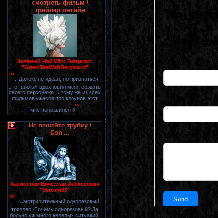
смотреть фильм \
трейлер онлайн
Зелёный Чай With Bergamot
"GreenTeaWithBergamot"
"
...Далеко не идеал, но признаться,
этот фильм вдохновил меня создать
своего персонажа. К тому же из всех
фильмов ужасов про клоунов этот
"
мне понравился б
Не вешайте трубку \
Don'...
Халипенко Вячеслав Алексеевич
"Scream93"
"
...Смотрибительный одноразовый
триллер. Почему одноразовый? Да
больно уж много нелепых ситуаций,