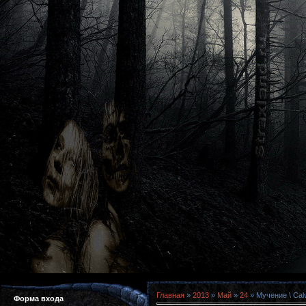
Главная
»
2013
»
Май
»
24
» Мучение \ Cal
Форма входа