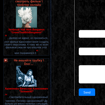
смотреть фильм \
трейлер онлайн
Зелёный Чай With Bergamot
"GreenTeaWithBergamot"
"
...Далеко не идеал, но признаться,
этот фильм вдохновил меня создать
своего персонажа. К тому же из всех
фильмов ужасов про клоунов этот
"
мне понравился б
Не вешайте трубку \
Don'...
Халипенко Вячеслав Алексеевич
"Scream93"
"
...Смотрибительный одноразовый
триллер. Почему одноразовый? Да
больно уж много нелепых ситуаций,