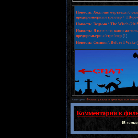
Новость: Ходячие мертвецы 6 сезо
предпремьерный трейлер + ТВ-ро
Новость: Ведьма \ The Witch (20
Новость: Я плюю на ваши могилы 3 
предпремьерный трейлер
(
1
)
Новость: Сомния \ Before I Wake
.
Категория
:
Фильмы ужасов и триллеры про манья
Комментарии к фил
!В комме