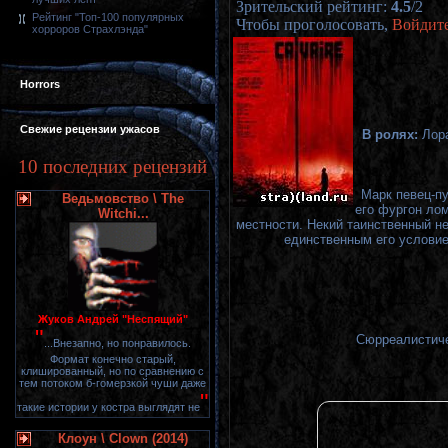
Зрительский рейтинг
:
4.5
/
2
Рейтинг "Топ-100 популярных
Чтобы проголосовать,
Войдит
хорроров Страхлэнда"
Horrors
Свежие рецензии ужасов
В ролях:
Лора
10 последних рецензий
Марк певец-п
Ведьмовство \ The
его фургон лом
Witchi...
местности. Некий таинственный н
единственным его условие
Жуков Андрей "Неспящий"
"
Сюрреалистичес
...Внезапно, но понравилось.
Формат конечно старый,
клишированный, но по сравнению с
тем потоком б-гомерзкой чуши даже
"
такие истории у костра выглядят не
Клоун \ Clown (2014)