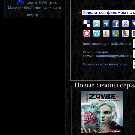
"
...
Фильм "ШОК" (он же
"Мальчик - беда") мне помниться в
"
Поделиться фильмом на с
подбор
html-cсылка для сайта\блога
BB-cсылка для
комментариев\форума\блога
Прямая ссылка на материал
Новые сезоны сери