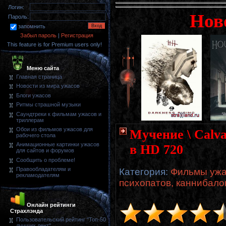
Логин:
Нов
Пароль:
запомнить
Забыл пароль
|
Регистрация
This feature is for Premium users only!
Меню сайта
Главная страница
Новости из мира ужасов
Блоги ужасов
Ритмы страшной музыки
Саундтреки к фильмам ужасов и
триллерам
Обои из фильмов ужасов для
Мучение \ Calva
рабочего стола
Анимационные картинки ужасов
в HD 720
для сайтов и форумов
Сообщить о проблеме!
Правообладателям и
Категория
:
Фильмы ужа
рекламодателям
психопатов, каннибало
Онлайн рейтинги
Страхлэнда
Пользовательский рейтинг "Топ-50
лучших лент"