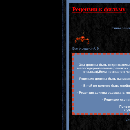
Рецензии к фильму
Типы реце
Всего рецензий
:
0
- Она должна быть содержательн
малосодержательные рецензии, 
отзывам).Если не знаете с ч
- Рецензия должна быть написан
- В ней не должно быть спойл
- Рецензия должна содержать мн
- Рецензии скопи
Полезн
Луч
До