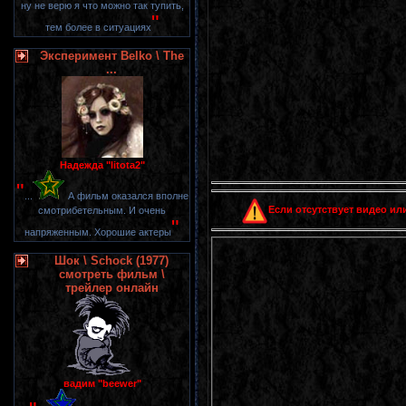
ну не верю я что можно так тупить,
"
тем более в ситуациях
Эксперимент Belko \ The
...
Надежда "litota2"
"
...
А фильм оказался вполне
Если отсутствует видео или
смотрибетельным. И очень
"
напряженным. Хорошие актеры
Шок \ Schock (1977)
смотреть фильм \
трейлер онлайн
вадим "beewer"