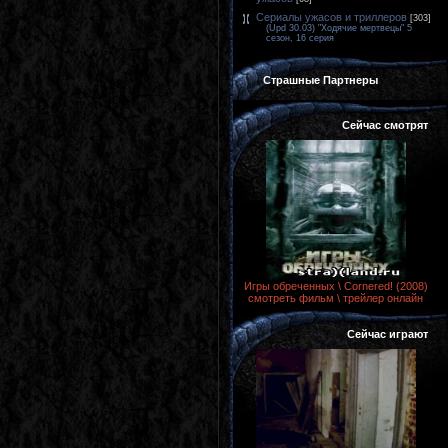
Сериалы ужасов и триллеров
[303]
(Upd 30.03) "Ходячие мертвецы" 5
сезон, 16 серия
Страшные Партнеры
Сейчас смотрят
Игры обреченных \ Cornered! (2008)
смотреть фильм \ трейлер онлайн
Сейчас играют