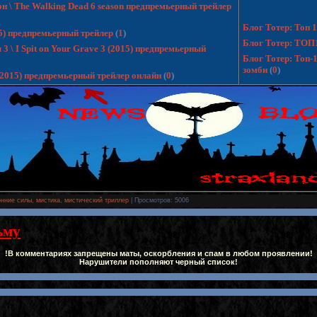
н \ The Walking Dead 6 season предпремьерный трейлер
Блог Тотер: Топ
15) предпремьерный трейлер
(
1
)
Блог Тотер: ТОП
 \ I Spit on Your Grave 3 (2015) предпремьерный
Блог Тотер: Топ-
зомби
(
0
)
 (2015) предпремьерный трейлер онлайн
(
0
)
нние силы, мистика, мистический триллер
|
Просмотров
: 5006
ьму
!В комментариях запрещены маты, оскорбления и спам в любом проявлении!
Нарушители пополняют черный список!