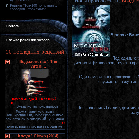
Чтобы проголосовать,
Войдит
Рейтинг "Топ-100 популярных
хорроров Страхлэнда"
Horrors
В ролях:
Винс
Свежие рецензии ужасов
10 последних рецензий
Под одним ог
Ведьмовство \ The
ученых и философов, ведет в кро
Witchi...
Один американец приезжает в М
спускается в жуткие 
Жуков Андрей "Неспящий"
"
...Внезапно, но понравилось.
Попытка снять Голливудом мист
Формат конечно старый,
зат
клишированный, но по сравнению с
тем потоком б-гомерзкой чуши даже
"
такие истории у костра выглядят не
Клоун \ Clown (2014)