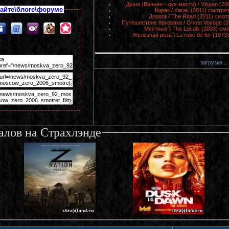
Душа (Виньян - дух мести) / Vinyan (2
айте\блоге\форуме
Карак / Karak (2011) смотре
Дорога / The Road (2011) смот
Путешествие призрака / Ghost Voyage (
Местные \ The Locals (2003) см
Железная роза \ La rose de fer (197
загрузка...
алов на Страхлэнде