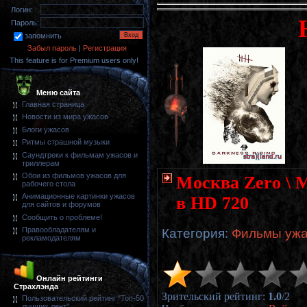
Логин:
Пароль:
запомнить
Забыл пароль
|
Регистрация
This feature is for Premium users only!
Меню сайта
Главная страница
Новости из мира ужасов
Блоги ужасов
Ритмы страшной музыки
Саундтреки к фильмам ужасов и
триллерам
Обои из фильмов ужасов для
Москва Zero \ 
рабочего стола
Анимационные картинки ужасов
в HD 720
для сайтов и форумов
Сообщить о проблеме!
Правообладателям и
Категория
:
Фильмы ужас
рекламодателям
Онлайн рейтинги
Страхлэнда
Зрительский рейтинг
:
1.0
/
2
Пользовательский рейтинг "Топ-50
лучших лент"