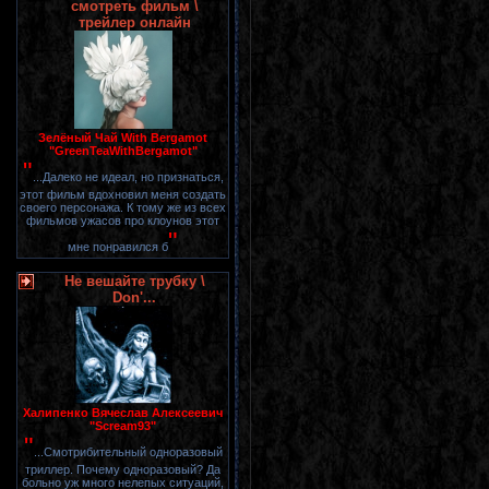
смотреть фильм \
трейлер онлайн
Зелёный Чай With Bergamot
"GreenTeaWithBergamot"
"
...Далеко не идеал, но признаться,
этот фильм вдохновил меня создать
своего персонажа. К тому же из всех
фильмов ужасов про клоунов этот
"
мне понравился б
Не вешайте трубку \
Don'...
Халипенко Вячеслав Алексеевич
"Scream93"
"
...Смотрибительный одноразовый
триллер. Почему одноразовый? Да
больно уж много нелепых ситуаций,