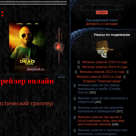
:
Расширенный поиск
Добавить в закладки
Ужасы по поджанрам
Фильмы ужасов 2015-го года
Фильмы ужасов 2014-го года
Фильмы ужасов 2013-го года
Фильмы ужасов 2012-го года
16:04
трейлер онлайн
Рубрика "Тяжелый жанр"
Фильмы ужасов про живых
мертвецов и зомби (Zombie
Horror)
[302]
Фильмы ужасов про вампиров и
оборотней
истический триллер
[283]
Фильмы ужасов про демонов,
призраков и привидений
[527]
Фильмы ужасов про духов и
потусторонние силы, мистика,
мистический триллер
[849]
Фильмы ужасов и триллеры про
маньяков, сумасшедших,