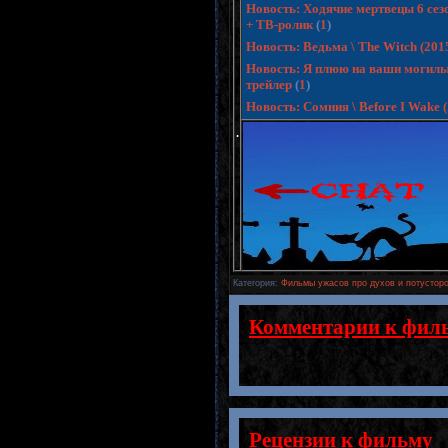
Новость: Ходячие мертвецы 6 сезо
+ ТВ-ролик
(
1
)
Новость: Ведьма \ The Witch (20
Новость: Я плюю на ваши могилы 3
трейлер
(
1
)
Новость: Сомния \ Before I Wake
.
Категория
:
Фильмы ужасов про духов и потусторо
Комментарии к фил
Рецензии к фильму