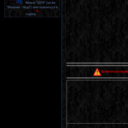
"
...
Фильм "ШОК" (он же
"Мальчик - беда") мне помниться в
"
подбор
Если отсутствует