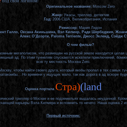
е
под свои логином!
Оригинальное название:
Moscow Zero
Жанр:
Ужасы, триллер, детектив
Год:
2006 США, Великобритания, Испания
Режиссер:
Мария Лидон
ент Галло, Оксана Акиньшина, Вэл Килмер, Раде Шербеджия, Жоак
Алекс О’Доэрти, Paloma Terriente, Джосс Экленд, Сэйдж 
О чем фильм?
ромным мегаполисом, что размещен на русской земле находится целая ц
мешный ад. По этим туннелям спускаются искатели приключений, бомжи
всю ту местность Москва Zero.
оскву, чтобы найти своего друга, который якобы пропал в тех самых ту
катакомбы....Но времени у ищущих мало, так как дорога в ад вскоре буд
Cтра)
(land
Оценка портала
ический триллер о Москве и ее подземельях выдалась неудачной. Кроме
ухающей карьеры Вэла Килмера и вспомнить то нечего. Наша оценка 2 из
Первый источник: