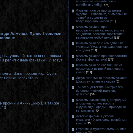
психопатов, каннибалов и
серийных убийц
[1626]
Фильмы ужасов про мутантов,
чудовищ, животных, аномальных
тварей и существ из
потусторонних миров
[811]
Фильмы ужасов про
необъяснимые явления, вирусы,
им ди Алмейда, Хулио Периллан,
эпидемии, болезни, заражения и
выживание любой ценой
Сталлоне
[133]
Фильмы ужасов с комедийным
уклоном (Ужасы комедии, черные
комедии)
[412]
епь туннелей, которая по словам
Фильмы ужасов про инопланетян
(Ужасы фантастика)
 и религиозные фанатики. И зовут
[173]
Фильмы ужасов состоящие из
нескольких историй или новелл
ужаса
[119]
ннелях. Взяв проводника, Оуэн,
ет навеки запечатана.
Документальные фильмы ужасов
(Документальные ужасы)
[53]
Триллер, детективный триллер,
психологический триллер,
детектив
[344]
Фильмы-катастрофы, природный
 иронии и Акиньшиной, а так же
апокалипсис, жестокость
окружающей среды и природные
 10.
катаклизмы
[70]
Детские фильмы ужасов,
мультики к Хэллоуину, семейные
ужасы
[45]
Страшные мультфильмы, Аниме
ужасов
[68]