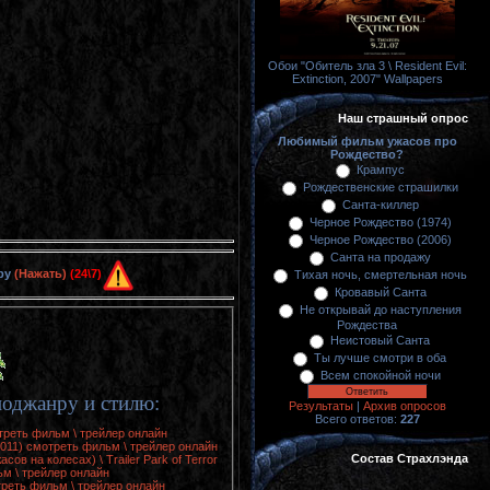
Обои "Обитель зла 3 \ Resident Evil:
Extinction, 2007" Wallpapers
Наш страшный опрос
Любимый фильм ужасов про
Рождество?
Крампус
Рождественские страшилки
Санта-киллер
Черное Рождество (1974)
Черное Рождество (2006)
Санта на продажу
ру
(Нажать)
(24\7)
Тихая ночь, смертельная ночь
Кровавый Санта
Не открывай до наступления
Рождества
Неистовый Санта
Ты лучше смотри в оба
Всем спокойной ночи
оджанру и стилю:
Результаты
|
Архив опросов
Всего ответов:
227
отреть фильм \ трейлер онлайн
2011) смотреть фильм \ трейлер онлайн
Состав Страхлэнда
в на колесах) \ Trailer Park of Terror
ьм \ трейлер онлайн
треть фильм \ трейлер онлайн