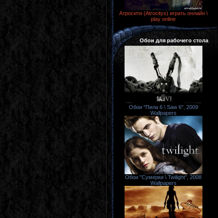
Атросити (Atrocitys) играть онлайн \
play online
Обои для рабочего стола
Обои "Пила 6 \ Saw 6", 2009
Wallpapers
Обои "Сумерки \ Twilight", 2008
Wallpapers