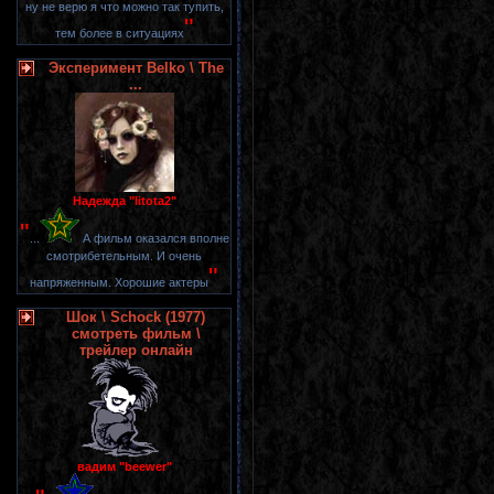
ну не верю я что можно так тупить,
"
тем более в ситуациях
Эксперимент Belko \ The
...
Надежда "litota2"
"
...
А фильм оказался вполне
смотрибетельным. И очень
"
напряженным. Хорошие актеры
Шок \ Schock (1977)
смотреть фильм \
трейлер онлайн
вадим "beewer"