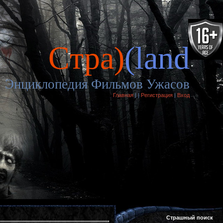
Cтра)
(land
Энциклопедия Фильмов Ужасов
Главная
|
|
Регистрация
|
Вход
Страшный поиск