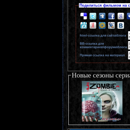
Поделиться фильмом на с
html-cсылка для сайта\блога
BB-cсылка для
комментариев\форума\блога
Прямая ссылка на материал
Новые сезоны сери