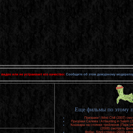
 видео или не устраивает его качество:
Сообщите об этом дежурному модерато
Еще фильмы по этому п
Призраки \ Wind Chill (2007) см
Призраки Салема \ A Haunting in Salem (
Кошмары на стоянке трейлеров (Парк ужасо
(2008) смотреть фил
Фобос. Клуб страха (2010) смо