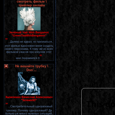
смотреть фильм \
трейлер онлайн
Зелёный Чай With Bergamot
"GreenTeaWithBergamot"
"
...Далеко не идеал, но признаться,
этот фильм вдохновил меня создать
своего персонажа. К тому же из всех
фильмов ужасов про клоунов этот
"
мне понравился б
Не вешайте трубку \
Don'...
Халипенко Вячеслав Алексеевич
"Scream93"
"
...Смотрибительный одноразовый
триллер. Почему одноразовый? Да
больно уж много нелепых ситуаций,