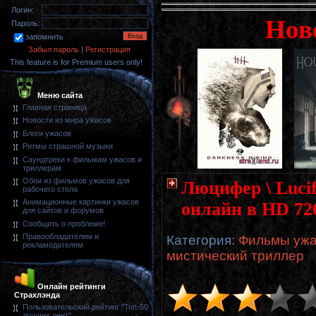
Логин:
Нов
Пароль:
запомнить
Забыл пароль
|
Регистрация
This feature is for Premium users only!
Меню сайта
Главная страница
Новости из мира ужасов
Блоги ужасов
Ритмы страшной музыки
Саундтреки к фильмам ужасов и
триллерам
Обои из фильмов ужасов для
Люцифер \ Lucif
рабочего стола
Анимационные картинки ужасов
онлайн в HD 72
для сайтов и форумов
Сообщить о проблеме!
Правообладателям и
Категория
:
Фильмы ужас
рекламодателям
мистический триллер
Онлайн рейтинги
Страхлэнда
Пользовательский рейтинг "Топ-50
лучших лент"