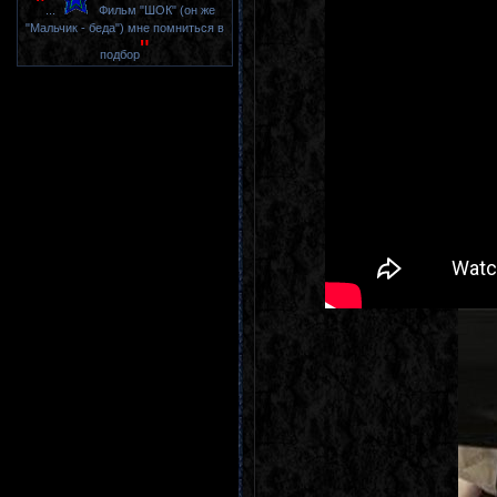
"
...
Фильм "ШОК" (он же
"Мальчик - беда") мне помниться в
"
подбор