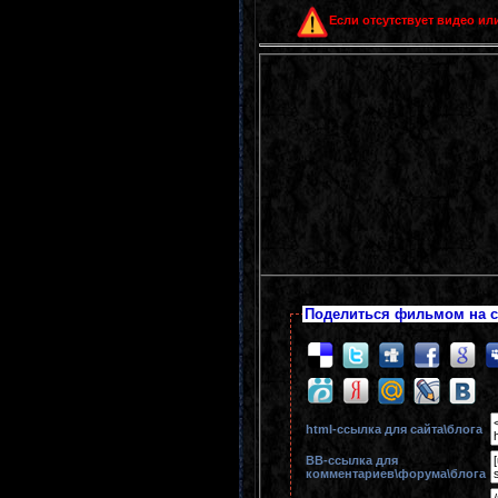
Если отсутствует видео или
Поделиться фильмом на с
html-cсылка для сайта\блога
BB-cсылка для
комментариев\форума\блога