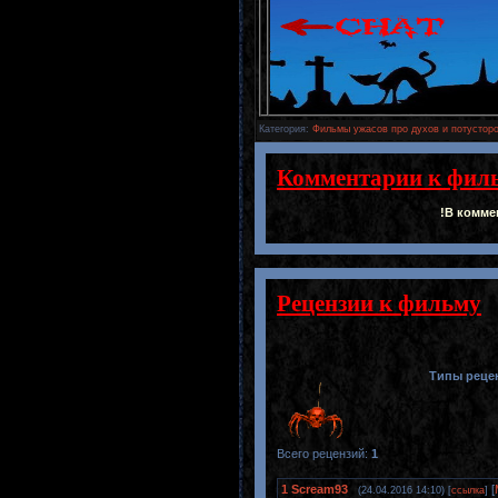
Категория
:
Фильмы ужасов про духов и потусторо
Комментарии к фил
!В комме
Рецензии к фильму
Типы реце
Всего рецензий
:
1
1
Scream93
[
(24.04.2016 14:10) [
ссылка
]