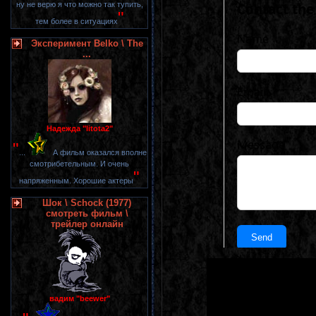
ну не верю я что можно так тупить,
"
тем более в ситуациях
Эксперимент Belko \ The
...
Надежда "litota2"
"
...
А фильм оказался вполне
смотрибетельным. И очень
"
напряженным. Хорошие актеры
Шок \ Schock (1977)
смотреть фильм \
трейлер онлайн
вадим "beewer"