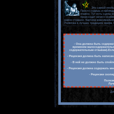
Это самый необыч
Просто сидишь и наблюда
плавно. Тут есть сцены к
происходит ничего особен
равно страшно. Картина максимально 
Развязка в лучших традициях жанра. 
- Она должна быть содержат
временем малосодержательны
содержательным отзывам).Если 
- Рецензия должна быть написан
- В ней не должно быть спойл
- Рецензия должна содержать мн
- Рецензии скопи
Полезн
Луч
До