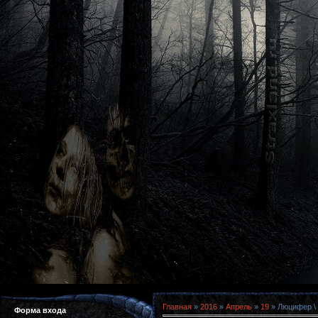
Главная
»
2016
»
Апрель
»
19
» Люцифер \ 
Форма входа