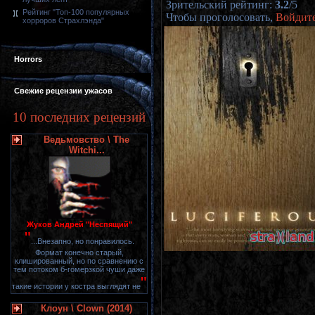
Зрительский рейтинг
:
3.2
/
5
Рейтинг "Топ-100 популярных
Чтобы проголосовать,
Войдит
хорроров Страхлэнда"
Horrors
Свежие рецензии ужасов
10 последних рецензий
Ведьмовство \ The
Witchi...
Жуков Андрей "Неспящий"
"
...Внезапно, но понравилось.
Формат конечно старый,
клишированный, но по сравнению с
тем потоком б-гомерзкой чуши даже
"
такие истории у костра выглядят не
Клоун \ Clown (2014)