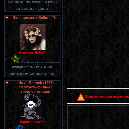
ну не верю я что можно так тупить,
"
тем более в ситуациях
Эксперимент Belko \ The
...
Надежда "litota2"
"
...
А фильм оказался вполне
смотрибетельным. И очень
"
напряженным. Хорошие актеры
Шок \ Schock (1977)
смотреть фильм \
трейлер онлайн
Если отсутствует видео или
вадим "beewer"