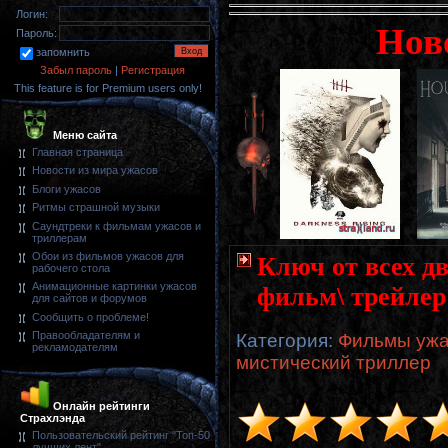
Логин:
Нов
Пароль:
запомнить
Забыл пароль
|
Регистрация
This feature is for Premium users only!
Меню сайта
Главная страница
Новости из мира ужасов
Блоги ужасов
Ритмы страшной музыки
Саундтреки к фильмам ужасов и
триллерам
Обои из фильмов ужасов для
Ключ от всех дв
рабочего стола
Анимационные картинки ужасов
фильм\ трейлер
для сайтов и форумов
Сообщить о проблеме!
Правообладателям и
Категория
:
Фильмы ужас
рекламодателям
мистический триллер
Онлайн рейтинги
Страхлэнда
Пользовательский рейтинг "Топ-50
лучших лент"