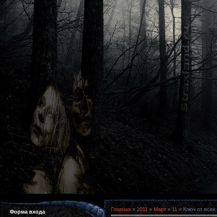
Главная
»
2011
»
Март
»
11
» Ключ от всех 
Форма входа