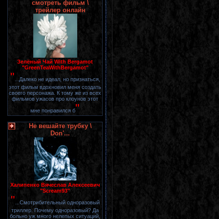
смотреть фильм \
трейлер онлайн
Зелёный Чай With Bergamot
"GreenTeaWithBergamot"
"
...Далеко не идеал, но признаться,
этот фильм вдохновил меня создать
своего персонажа. К тому же из всех
фильмов ужасов про клоунов этот
"
мне понравился б
Не вешайте трубку \
Don'...
Халипенко Вячеслав Алексеевич
"Scream93"
"
...Смотрибительный одноразовый
триллер. Почему одноразовый? Да
больно уж много нелепых ситуаций,