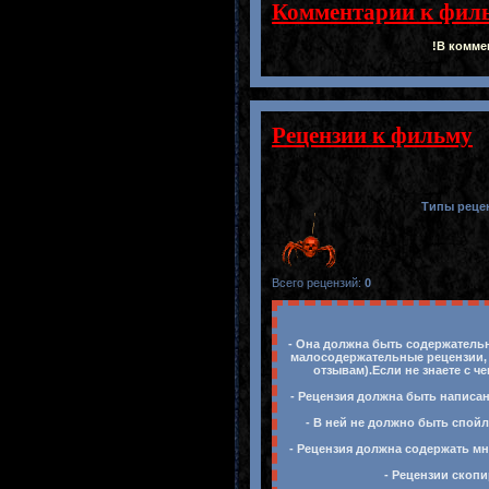
Комментарии к фил
!В комме
Рецензии к фильму
Типы реце
Всего рецензий
:
0
- Она должна быть содержательн
малосодержательные рецензии, 
отзывам).Если не знаете с ч
- Рецензия должна быть написан
- В ней не должно быть спойл
- Рецензия должна содержать мн
- Рецензии скопи