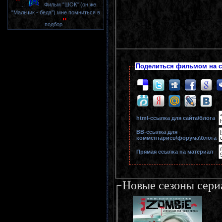
"
...
Фильм "ШОК" (он же
"Мальчик - беда") мне помниться в
"
подбор
Поделиться фильмом на с
html-cсылка для сайта\блога
BB-cсылка для
комментариев\форума\блога
Прямая ссылка на материал
Новые сезоны сери