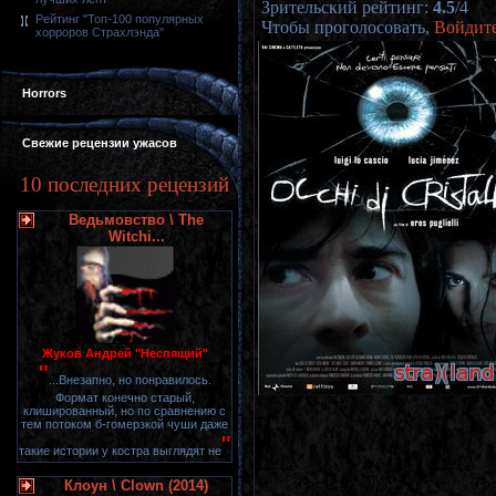
Зрительский рейтинг
:
4.5
/
4
Рейтинг "Топ-100 популярных
Чтобы проголосовать,
Войдит
хорроров Страхлэнда"
Horrors
Свежие рецензии ужасов
10 последних рецензий
Ведьмовство \ The
Witchi...
Жуков Андрей "Неспящий"
"
...Внезапно, но понравилось.
Формат конечно старый,
клишированный, но по сравнению с
тем потоком б-гомерзкой чуши даже
"
такие истории у костра выглядят не
Клоун \ Clown (2014)