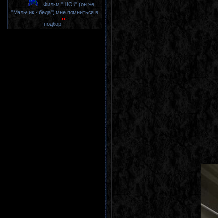
"
...
Фильм "ШОК" (он же
"Мальчик - беда") мне помниться в
"
подбор