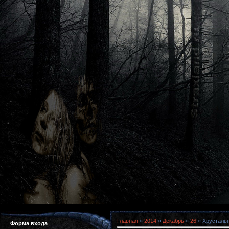
Главная
»
2014
»
Декабрь
»
26
» Хрустальны
Форма входа