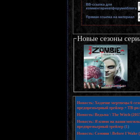
BB-cсылка для
комментариев\форума\блога
Прямая ссылка на материал
Новые сезоны сери
Новость: Ходячие мертвецы 6 сезо
предпремьерный трейлер + ТВ-ро
Новость: Ведьма \ The Witch (20
Новость: Я плюю на ваши могилы 3 
предпремьерный трейлер
(
1
)
Новость: Сомния \ Before I Wake