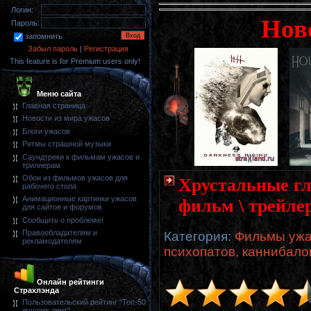
Логин:
Нов
Пароль:
запомнить
Забыл пароль
|
Регистрация
This feature is for Premium users only!
Меню сайта
Главная страница
Новости из мира ужасов
Блоги ужасов
Ритмы страшной музыки
Саундтреки к фильмам ужасов и
триллерам
Обои из фильмов ужасов для
Хрустальные глаз
рабочего стола
Анимационные картинки ужасов
фильм \ трейле
для сайтов и форумов
Сообщить о проблеме!
Правообладателям и
Категория
:
Фильмы ужа
рекламодателям
психопатов, каннибало
Онлайн рейтинги
Страхлэнда
Пользовательский рейтинг "Топ-50
лучших лент"