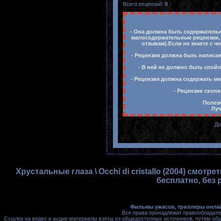
Всего рецензий
:
0
- Она должна быть содержательн
малосодержательные рецензии, 
отзывам).Если не знаете с ч
- Рецензия должна быть написан
- В ней не должно быть спойл
- Рецензия должна содержать мн
- Рецензии скопи
Полезн
Луч
До
Хрустальные глаза \ Occhi di cristallo (2004) смо
бесплатно, без 
Фильмы ужасов, триллеры онлай
Все права принадлежат правообладате
Ссылки на видео и аудио материалы взяты из общедоступных источников, путем об