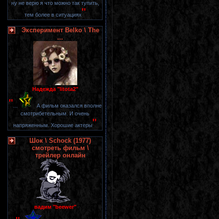
ну не верю я что можно так тупить,
"
тем более в ситуациях
Эксперимент Belko \ The
...
Надежда "litota2"
"
...
А фильм оказался вполне
смотрибетельным. И очень
"
напряженным. Хорошие актеры
Шок \ Schock (1977)
смотреть фильм \
трейлер онлайн
вадим "beewer"