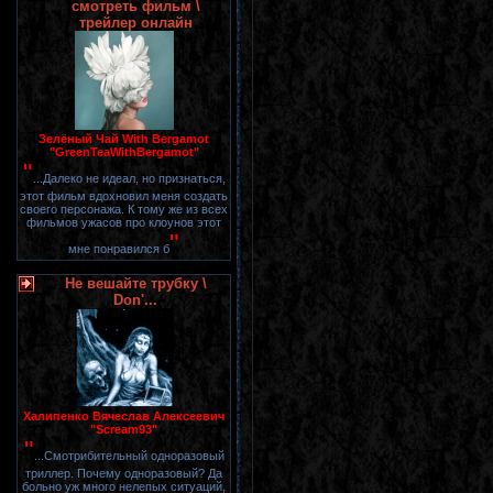
смотреть фильм \
трейлер онлайн
Зелёный Чай With Bergamot
"GreenTeaWithBergamot"
"
...Далеко не идеал, но признаться,
этот фильм вдохновил меня создать
своего персонажа. К тому же из всех
фильмов ужасов про клоунов этот
"
мне понравился б
Не вешайте трубку \
Don'...
Халипенко Вячеслав Алексеевич
"Scream93"
"
...Смотрибительный одноразовый
триллер. Почему одноразовый? Да
больно уж много нелепых ситуаций,