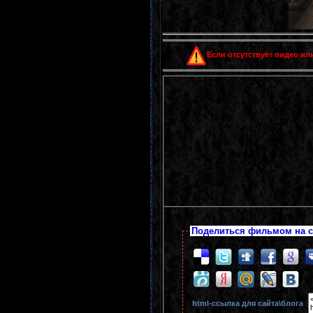
Если отсутствует видео или
Поделиться фильмом на с
html-cсылка для сайта\блога