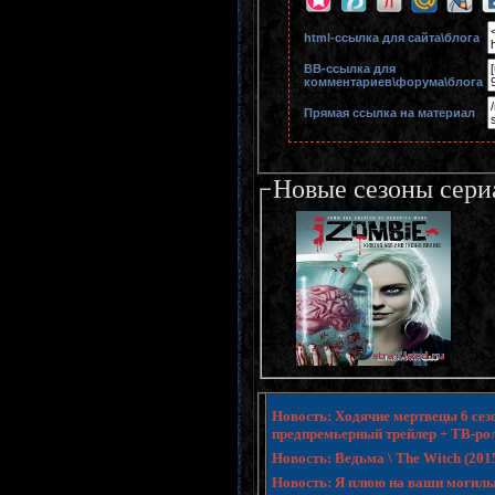
html-cсылка для сайта\блога
BB-cсылка для
комментариев\форума\блога
Прямая ссылка на материал
Новые сезоны сери
Новость: Ходячие мертвецы 6 сезо
предпремьерный трейлер + ТВ-ро
Новость: Ведьма \ The Witch (20
Новость: Я плюю на ваши могилы 3 