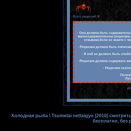
Всего рецензий
:
0
- Она должна быть содержательн
малосодержательные рецензии, 
отзывам).Если не знаете с ч
- Рецензия должна быть написан
- В ней не должно быть спойл
- Рецензия должна содержать мн
- Рецензии скопи
Полезн
Луч
До
Холодная рыба \ Tsumetai nettaigyo (2010) смотре
бесплатно, без 