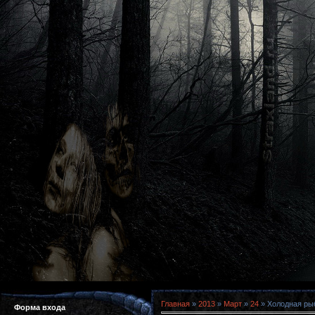
Главная
»
2013
»
Март
»
24
» Холодная рыб
Форма входа