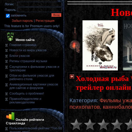
Логин:
Нов
Пароль:
запомнить
Забыл пароль
|
Регистрация
This feature is for Premium users only!
Меню сайта
Главная страница
Новости из мира ужасов
Блоги ужасов
Ритмы страшной музыки
Саундтреки к фильмам ужасов и
триллерам
Обои из фильмов ужасов для
Холодная рыба \
рабочего стола
Анимационные картинки ужасов
трейлер онлайн
для сайтов и форумов
Сообщить о проблеме!
Правообладателям и
Категория
:
Фильмы ужа
рекламодателям
психопатов, каннибало
Онлайн рейтинги
Страхлэнда
Пользовательский рейтинг "Топ-50
лучших лент"