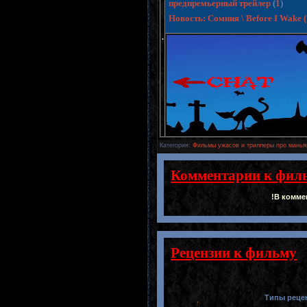
предпремьерный трейлер
(
1
)
Новость: Сомния \ Before I Wake
.
Категория
:
Фильмы ужасов и триллеры про манья
Комментарии к фил
!В комме
Рецензии к фильму
Типы реце