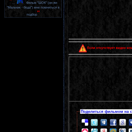
"
...
Фильм "ШОК" (он же
"Мальчик - беда") мне помниться в
"
подбор
Если отсутствует видео или
Поделиться фильмом на с