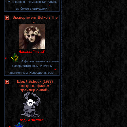
ну не верю я что можно так тупить,
"
тем более в ситуациях
Эксперимент Belko \ The
...
Надежда "litota2"
"
...
А фильм оказался вполне
смотрибетельным. И очень
"
напряженным. Хорошие актеры
Шок \ Schock (1977)
смотреть фильм \
трейлер онлайн
вадим "beewer"