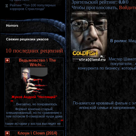
Зрительский рейтинг
:
0.0
/
0
Рейтинг "Топ-100 популярных
Чтобы проголосовать,
Войдит
хорроров Страхлэнда"
Horrors
Свежие рецензии ужасов
В ролях:
Мицу
10 последних рецензий
Мистер Шамото
Ведьмовство \ The
покупатели..
Witchi...
конкурента по бизнесу, котор
Жуков Андрей "Неспящий"
"
По-азиатски кровавый фильм с э
...Внезапно, но понравилось.
японской семьи и напряжение,
Формат конечно старый,
клишированный, но по сравнению с
тем потоком б-гомерзкой чуши даже
"
такие истории у костра выглядят не
Клоун \ Clown (2014)