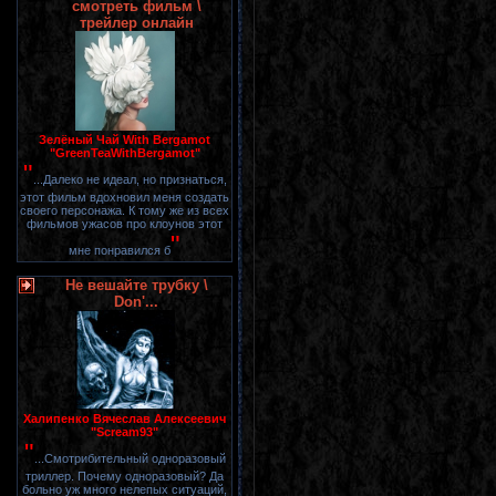
смотреть фильм \
трейлер онлайн
Зелёный Чай With Bergamot
"GreenTeaWithBergamot"
"
...Далеко не идеал, но признаться,
этот фильм вдохновил меня создать
своего персонажа. К тому же из всех
фильмов ужасов про клоунов этот
"
мне понравился б
Не вешайте трубку \
Don'...
Халипенко Вячеслав Алексеевич
"Scream93"
"
...Смотрибительный одноразовый
триллер. Почему одноразовый? Да
больно уж много нелепых ситуаций,