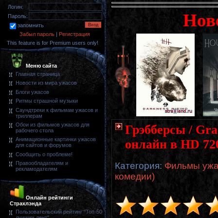
Логин:
Нов
Пароль:
запомнить
Забыл пароль
|
Регистрация
This feature is for Premium users only!
Меню сайта
Главная страница
Новости из мира ужасов
Блоги ужасов
Ритмы страшной музыки
Саундтреки к фильмам ужасов и
триллерам
Обои из фильмов ужасов для
Грэбберсы / Gra
рабочего стола
Анимационные картинки ужасов
онлайн в HD 72
для сайтов и форумов
Сообщить о проблеме!
Правообладателям и
Категория
:
Фильмы ужа
рекламодателям
комедии)
Онлайн рейтинги
Страхлэнда
Пользовательский рейтинг "Топ-50
лучших лент"