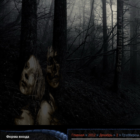
Главная
»
2012
»
Декабрь
»
2
» Грэбберсы 
Форма входа