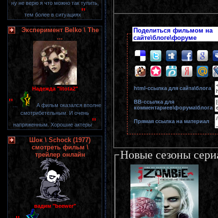
ну не верю я что можно так тупить,
"
тем более в ситуациях
Эксперимент Belko \ The
Поделиться фильмом на
...
сайте\блоге\форуме
html-cсылка для сайта\блога
Надежда "litota2"
"
BB-cсылка для
...
А фильм оказался вполне
комментариев\форума\блога
смотрибетельным. И очень
"
Прямая ссылка на материал
напряженным. Хорошие актеры
Шок \ Schock (1977)
смотреть фильм \
Новые сезоны сери
трейлер онлайн
вадим "beewer"