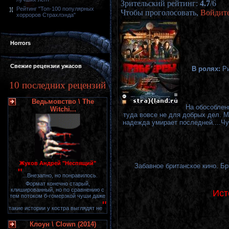
Зрительский рейтинг
:
4.7
/
6
Рейтинг "Топ-100 популярных
Чтобы проголосовать,
Войдит
хорроров Страхлэнда"
Horrors
Свежие рецензии ужасов
В ролях:
Ри
10 последних рецензий
Ведьмовство \ The
На обособлен
Witchi...
туда вовсе не для добрых дел. М
надежда умирает последней....Ч
Жуков Андрей "Неспящий"
Забавное британское кино. Б
"
...Внезапно, но понравилось.
Формат конечно старый,
клишированный, но по сравнению с
Ист
тем потоком б-гомерзкой чуши даже
"
такие истории у костра выглядят не
Клоун \ Clown (2014)