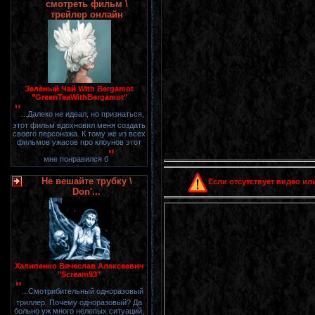
смотреть фильм \
трейлер онлайн
Зелёный Чай With Bergamot
"GreenTeaWithBergamot"
"
...Далеко не идеал, но признаться,
этот фильм вдохновил меня создать
своего персонажа. К тому же из всех
фильмов ужасов про клоунов этот
"
мне понравился б
Не вешайте трубку \
Если отсутствует видео или
Don'...
Халипенко Вячеслав Алексеевич
"Scream93"
"
...Смотрибительный одноразовый
триллер. Почему одноразовый? Да
больно уж много нелепых ситуаций,