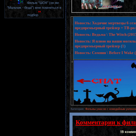
"
...
Фильм "ШОК" (он же
"Мальчик - беда") мне помниться в
"
подбор
Новость: Ходячие мертвецы 6 сезо
предпремьерный трейлер + ТВ-ро
Новость: Ведьма \ The Witch (20
Новость: Я плюю на ваши могилы 3 
предпремьерный трейлер
(
1
)
Новость: Сомния \ Before I Wake
.
Категория
:
Фильмы ужасов с комедийным уклоном
Комментарии к фил
!В комме