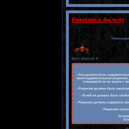
Рецензии к фильму
Типы реце
Всего рецензий
:
0
- Она должна быть содержательн
малосодержательные рецензии, 
отзывам).Если не знаете с ч
- Рецензия должна быть написан
- В ней не должно быть спойл
- Рецензия должна содержать мн
- Рецензии скопи
Полезн
Луч
До