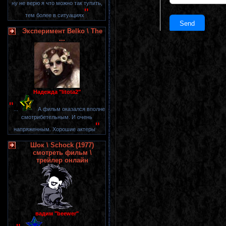
ну не верю я что можно так тупить,
"
тем более в ситуациях
Эксперимент Belko \ The
...
Надежда "litota2"
"
...
А фильм оказался вполне
смотрибетельным. И очень
"
напряженным. Хорошие актеры
Шок \ Schock (1977)
смотреть фильм \
трейлер онлайн
вадим "beewer"