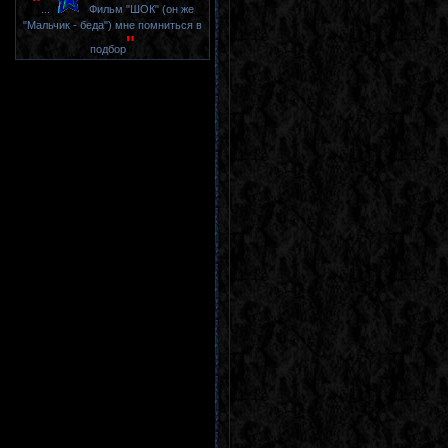
"
...
Фильм "ШОК" (он же
"Мальчик - беда") мне помниться в
"
подбор