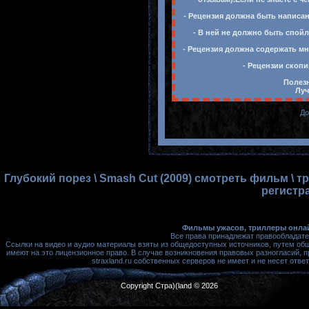
- Рецензия должна быть написан
- В ней не должно быть спойл
- Рецензия должна содержать мн
- Рецензии скопи
Полезн
Луч
До
Глубокий порез \ Smash Cut (2009) смотреть фильм \ 
регистр
Фильмы ужасов, триллеры онлай
Все права принадлежат правообладате
Ссылки на видео и аудио материалы взяты из общедоступных источников, путем об
имеют на это лицензионное право. В случае возникновения правовых разногласий, 
straxland.ru собственных серверов не имеет и не несет от
Copyright Стра)(land © 2026