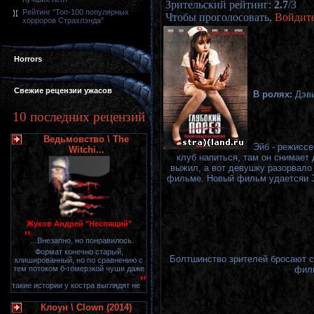
Зрительский рейтинг
:
2.7
/
3
Рейтинг "Топ-100 популярных
Чтобы проголосовать,
Войдит
хорроров Страхлэнда"
Horrors
Свежие рецензии ужасов
В ролях:
Дэви
10 последних рецензий
Ведьмовство \ The
Эйб - режиссе
Witchi...
клуб напиться, там он снимает 
выжил, а вот девушку разорвало 
фильме. Новый фильм удаетсяи Эй
Жуков Андрей "Неспящий"
"
...Внезапно, но понравилось.
Формат конечно старый,
Болтшинство зрителей бросают см
клишированный, но по сравнению с
филь
тем потоком б-гомерзкой чуши даже
"
такие истории у костра выглядят не
Клоун \ Clown (2014)