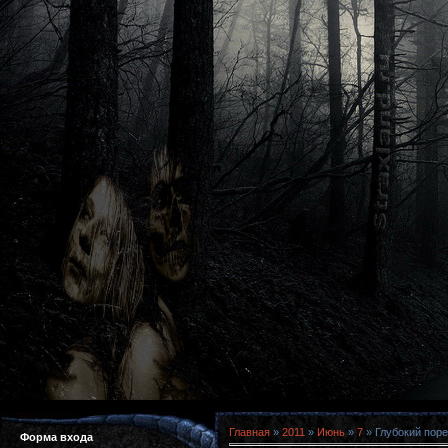
Главная
»
2011
»
Июнь
»
7
» Глубокий поре
Форма входа