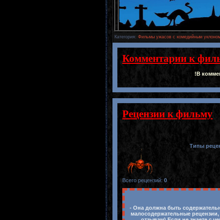
Категория
:
Фильмы ужасов с комедийным уклоном
Комментарии к фил
!В комме
Рецензии к фильму
Типы реце
Всего рецензий
:
0
- Она должна быть содержательн
малосодержательные рецензии, 
отзывам).Если не знаете с ч