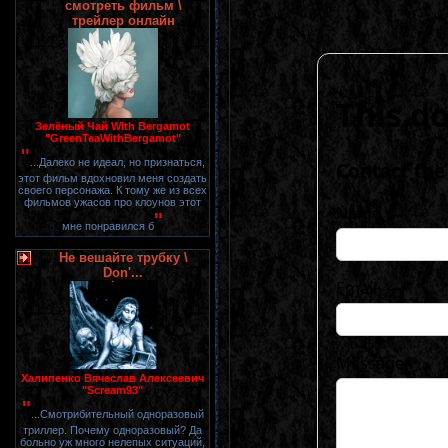
смотреть фильм \
трейлер онлайн
Зелёный Чай With Bergamot
"GreenTeaWithBergamot"
"
...Далеко не идеал, но признаться,
этот фильм вдохновил меня создать
своего персонажа. К тому же из всех
фильмов ужасов про клоунов этот
"
мне понравился б
Не вешайте трубку \
Don'...
Халипенко Вячеслав Алексеевич
"Scream93"
"
...Смотрибительный одноразовый
триллер. Почему одноразовый? Да
больно уж много нелепых ситуаций,