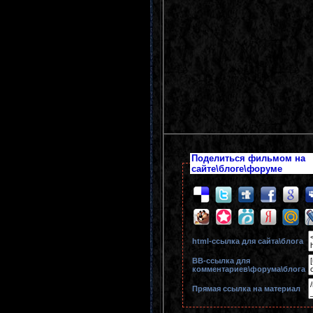
Поделиться фильмом на
сайте\блоге\форуме
html-cсылка для сайта\блога
BB-cсылка для
комментариев\форума\блога
Прямая ссылка на материал