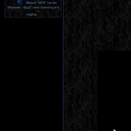
"
...
Фильм "ШОК" (он же
"Мальчик - беда") мне помниться в
"
подбор