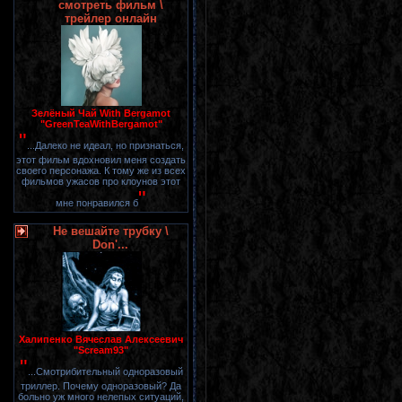
смотреть фильм \
трейлер онлайн
Зелёный Чай With Bergamot
"GreenTeaWithBergamot"
"
...Далеко не идеал, но признаться,
этот фильм вдохновил меня создать
своего персонажа. К тому же из всех
фильмов ужасов про клоунов этот
"
мне понравился б
Не вешайте трубку \
Don'...
Халипенко Вячеслав Алексеевич
"Scream93"
"
...Смотрибительный одноразовый
триллер. Почему одноразовый? Да
больно уж много нелепых ситуаций,