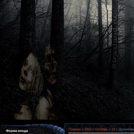
Главная
»
2016
»
Октябрь
»
19
» Догонялки
Форма входа