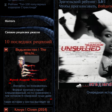
Зрительский рейтинг
:
3.0
/
1
Рейтинг "Топ-100 популярных
Чтобы проголосовать,
Войдит
хорроров Страхлэнда"
Horrors
Свежие рецензии ужасов
10 последних рецензий
Ведьмовство \ The
Witchi...
Жуков Андрей "Неспящий"
"
...Внезапно, но понравилось.
Формат конечно старый,
Очередная истор
клишированный, но по сравнению с
тем потоком б-гомерзкой чуши даже
"
такие истории у костра выглядят не
Клоун \ Clown (2014)