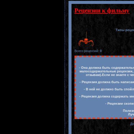
Рецензии к фильму
Типы реце
Всего рецензий
:
0
- Она должна быть содержательн
малосодержательные рецензии, 
отзывам).Если не знаете с ч
- Рецензия должна быть написан
- В ней не должно быть спойл
- Рецензия должна содержать мн
- Рецензии скопи
Полезн
Луч
До