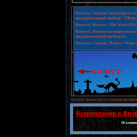
Новость: Ходячие мертвецы 6 сезо
предпремьерный трейлер + ТВ-ро
Новость: Ведьма \ The Witch (20
Новость: Я плюю на ваши могилы 3 
предпремьерный трейлер
(
1
)
Новость: Сомния \ Before I Wake
.
Категория
:
Фильмы ужасов и триллеры про манья
Комментарии к фил
!В комме