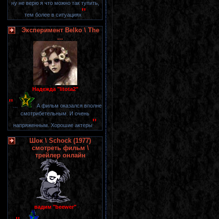
ну не верю я что можно так тупить,
"
тем более в ситуациях
Эксперимент Belko \ The
...
Надежда "litota2"
"
...
А фильм оказался вполне
смотрибетельным. И очень
"
напряженным. Хорошие актеры
Шок \ Schock (1977)
смотреть фильм \
трейлер онлайн
вадим "beewer"