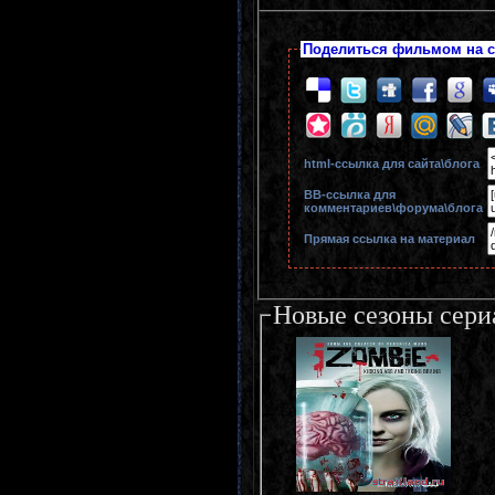
Поделиться фильмом на с
html-cсылка для сайта\блога
BB-cсылка для
комментариев\форума\блога
Прямая ссылка на материал
Новые сезоны сери