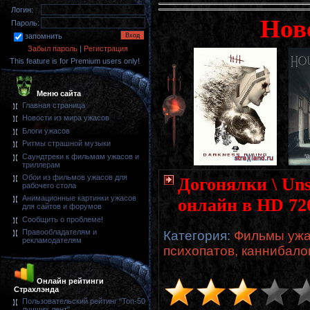
Логин:
Нов
Пароль:
запомнить
Забыл пароль
|
Регистрация
This feature is for Premium users only!
Меню сайта
Главная страница
Новости из мира ужасов
Блоги ужасов
Ритмы страшной музыки
Саундтреки к фильмам ужасов и
триллерам
Обои из фильмов ужасов для
Догонялки \ Uns
рабочего стола
Анимационные картинки ужасов
онлайн в HD 72
для сайтов и форумов
Сообщить о проблеме!
Правообладателям и
Категория
:
Фильмы ужа
рекламодателям
психопатов, каннибало
Онлайн рейтинги
Страхлэнда
Пользовательский рейтинг "Топ-50
лучших лент"