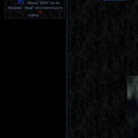
"
...
Фильм "ШОК" (он же
"Мальчик - беда") мне помниться в
"
подбор