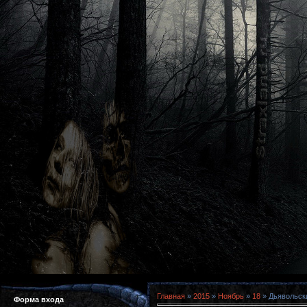
Главная
»
2015
»
Ноябрь
»
18
» Дьявольски
Форма входа