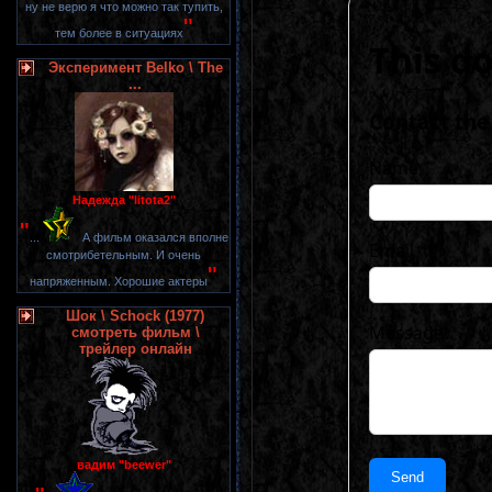
ну не верю я что можно так тупить,
"
тем более в ситуациях
Эксперимент Belko \ The
...
Надежда "litota2"
"
...
А фильм оказался вполне
смотрибетельным. И очень
"
напряженным. Хорошие актеры
Шок \ Schock (1977)
смотреть фильм \
трейлер онлайн
вадим "beewer"