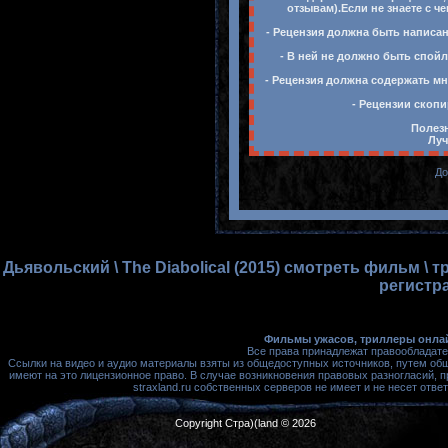
отзывам).Если не знаете с ч
- Рецензия должна быть написан
- В ней не должно быть спойл
- Рецензия должна содержать мн
- Рецензии скопи
Полезн
Луч
До
Дьявольский \ The Diabolical (2015) смотреть фильм \
регистр
Фильмы ужасов, триллеры онлай
Все права принадлежат правообладате
Ссылки на видео и аудио материалы взяты из общедоступных источников, путем об
имеют на это лицензионное право. В случае возникновения правовых разногласий, 
straxland.ru собственных серверов не имеет и не несет от
Copyright Стра)(land © 2026