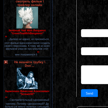
смотреть фильм \
трейлер онлайн
Зелёный Чай With Bergamot
"GreenTeaWithBergamot"
"
...Далеко не идеал, но признаться,
этот фильм вдохновил меня создать
своего персонажа. К тому же из всех
фильмов ужасов про клоунов этот
"
мне понравился б
Не вешайте трубку \
Don'...
Халипенко Вячеслав Алексеевич
"Scream93"
"
...Смотрибительный одноразовый
триллер. Почему одноразовый? Да
больно уж много нелепых ситуаций,