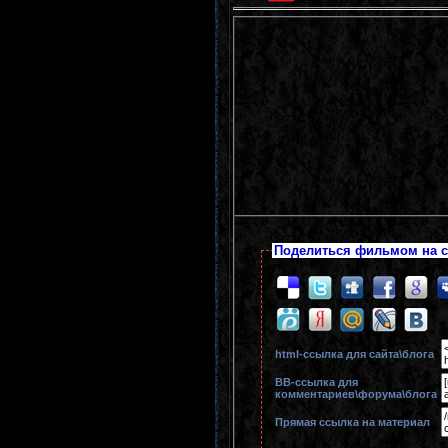
Поделиться фильмом на с
html-cсылка для сайта\блога
BB-cсылка для
комментариев\форума\блога
Прямая ссылка на материал