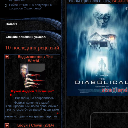
Чтобы проголосовать,
Войдит
Рейтинг "Топ-100 популярных
хорроров Страхлэнда"
Horrors
Свежие рецензии ужасов
10 последних рецензий
Ведьмовство \ The
Witchi...
Жуков Андрей "Неспящий"
"
...Внезапно, но понравилось.
Формат конечно старый,
клишированный, но по сравнению с
тем потоком б-гомерзкой чуши даже
"
такие истории у костра выглядят не
Клоун \ Clown (2014)