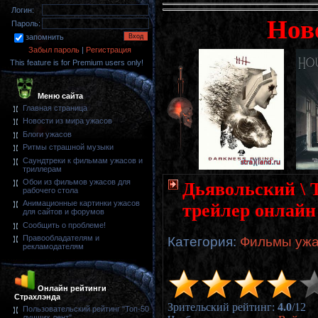
Логин:
Нов
Пароль:
запомнить
Забыл пароль
|
Регистрация
This feature is for Premium users only!
Меню сайта
Главная страница
Новости из мира ужасов
Блоги ужасов
Ритмы страшной музыки
Саундтреки к фильмам ужасов и
триллерам
Обои из фильмов ужасов для
Дьявольский \ T
рабочего стола
Анимационные картинки ужасов
трейлер онлайн
для сайтов и форумов
Сообщить о проблеме!
Правообладателям и
Категория
:
Фильмы ужа
рекламодателям
Онлайн рейтинги
Страхлэнда
Зрительский рейтинг
:
4.0
/
12
Пользовательский рейтинг "Топ-50
лучших лент"