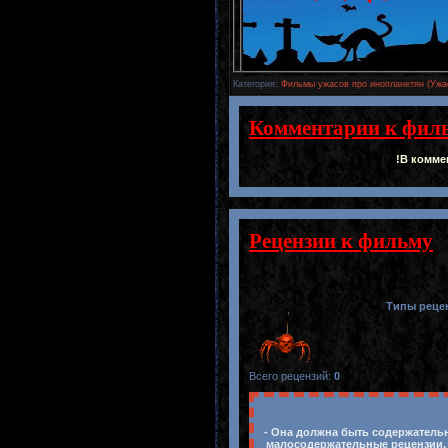
Категория
:
Фильмы ужасов про инопланетян (Ужа
Комментарии к фил
!В комме
Рецензии к фильму
Типы реце
Всего рецензий
:
0
- Она должна быть содержательн
малосодержательные рецензии, 