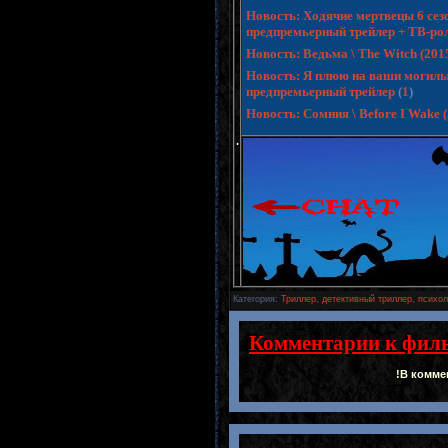
Новость: Ходячие мертвецы 6 сезо
предпремьерный трейлер + ТВ-ро
Новость: Ведьма \ The Witch (20
Новость: Я плюю на ваши могилы 3 
предпремьерный трейлер
(
1
)
Новость: Сомния \ Before I Wake
.
Категория
:
Триллер, детективный триллер, психол
Комментарии к фил
!В комме