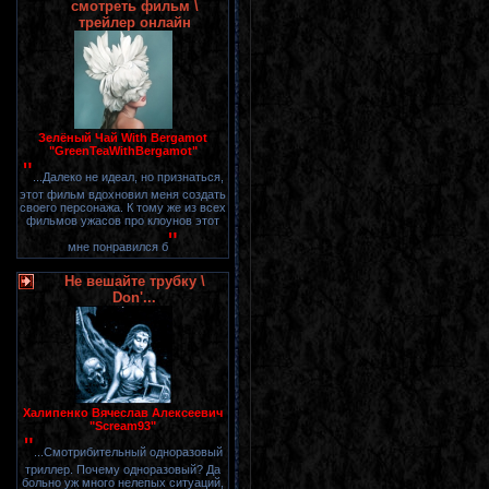
смотреть фильм \
трейлер онлайн
Зелёный Чай With Bergamot
"GreenTeaWithBergamot"
"
...Далеко не идеал, но признаться,
этот фильм вдохновил меня создать
своего персонажа. К тому же из всех
фильмов ужасов про клоунов этот
"
мне понравился б
Не вешайте трубку \
Don'...
Халипенко Вячеслав Алексеевич
"Scream93"
"
...Смотрибительный одноразовый
триллер. Почему одноразовый? Да
больно уж много нелепых ситуаций,