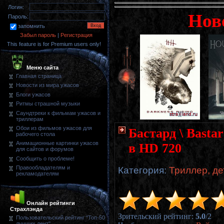
Логин:
Нов
Пароль:
запомнить
Забыл пароль
|
Регистрация
This feature is for Premium users only!
Меню сайта
Главная страница
Новости из мира ужасов
Блоги ужасов
Ритмы страшной музыки
Саундтреки к фильмам ужасов и
триллерам
Обои из фильмов ужасов для
Бастард \ Basta
рабочего стола
Анимационные картинки ужасов
в HD 720
для сайтов и форумов
Сообщить о проблеме!
Правообладателям и
Категория
:
Триллер, де
рекламодателям
Онлайн рейтинги
Страхлэнда
Зрительский рейтинг
:
5.0
/
2
Пользовательский рейтинг "Топ-50
лучших лент"