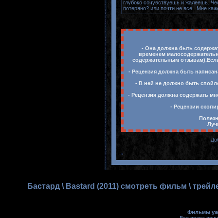
глубоко сочувствуешь и жалеешь. Чес
потеряно? или почти не все.. Мне ка
- Она должна быть содержат
временем малосодержательны
содержательным отзывам).Если 
- Рецензия должна быть написан
- В ней не должно быть спойл
- Рецензия должна содержать мн
- Рецензии скопи
Полезн
Луч
До
Бастард \ Bastard (2011) смотреть фильм \ тре
Фильмы ужа
Все права при