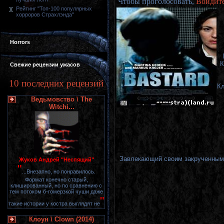
Чтобы проголосовать,
Войдит
Рейтинг "Топ-100 популярных
хорроров Страхлэнда"
Horrors
К
Свежие рецензии ужасов
10 последних рецензий
Кл
Ведьмовство \ The
Witchi...
Завлекающий своим закрученным 
Жуков Андрей "Неспящий"
"
...Внезапно, но понравилось.
Формат конечно старый,
клишированный, но по сравнению с
тем потоком б-гомерзкой чуши даже
"
такие истории у костра выглядят не
Клоун \ Clown (2014)