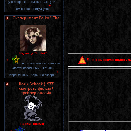
ну не верю я что можно так тупить,
"
тем более в ситуациях
Эксперимент Belko \ The
...
Надежда "litota2"
Если отсутствует видео или
"
...
А фильм оказался вполне
смотрибетельным. И очень
"
напряженным. Хорошие актеры
Шок \ Schock (1977)
смотреть фильм \
трейлер онлайн
вадим "beewer"