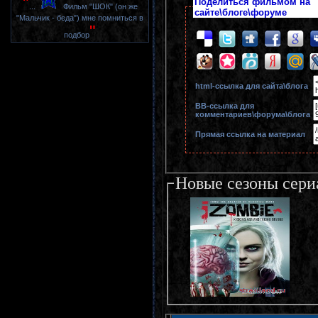
"
Поделиться фильмом на
...
Фильм "ШОК" (он же
сайте\блоге\форуме
"Мальчик - беда") мне помниться в
"
подбор
html-cсылка для сайта\блога
BB-cсылка для
комментариев\форума\блога
Прямая ссылка на материал
Новые сезоны сери