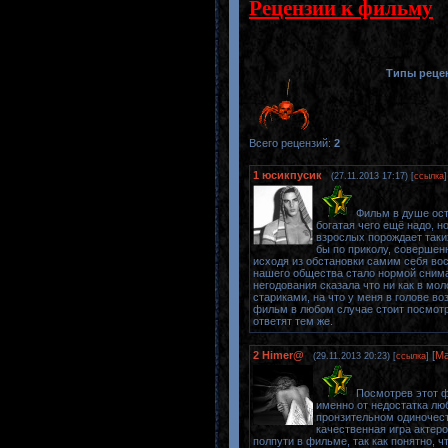
Рецензии к фильму
Типы реце
Всего рецензий
:
2
1
юсикпусик
(27.11.2013 17:17) [
ссылка
]
Фильм в душе ост
богатая чего ещё надо, 
взрослых порождает таки
бы по приколу, совершен
исходя из обстановки самим себя вос
нашего общества стало нормой снимат
негодования сказала что ни как в мо
стариками, на что у меня в голове во
фильм в любом случае стоит посмотре
ответят тем же.
2
Himer@
[
Ма
(29.11.2013 20:23) [
ссылка
]
Посмотрев этот ф
именно от недостатка лю
пронзительном одиночест
качественная игра актеро
полпути в фильме, так как понятно, 