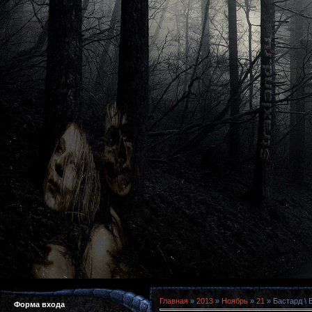
Главная
»
2013
»
Ноябрь
»
21
» Бастард \ 
Форма входа