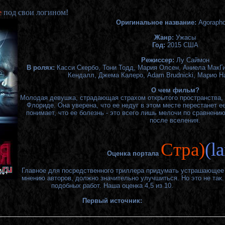
е
под свои логином!
Оригинальное название:
Agorapho
Жанр:
Ужасы
Год:
2015 США
Режиссер:
Лу Саймон
В ролях:
Касси Скербо, Тони Тодд, Мария Олсен, Аниела МакГи
Кендалл, Джема Калеро, Adam Brudnicki, Марио Н
О чем фильм?
Молодая девушка, страдающая страхом открытого пространства, 
Флориде. Она уверена, что ее недуг в этом месте перестанет е
понимает, что ее болезнь - это всего лишь мелочи по сравнению
после вселения.
Cтра)
(l
Оценка портала
Главное для посредственного триллера придумать устрашающее н
мнению авторов, должно значительно улучшиться. Но это не так.
подобных работ. Наша оценка 4,5 из 10.
Первый источник: