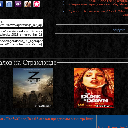
Хлоя \ Chloe (2009) смотр
Сыграй мне перед смертью \ Play Misty 
онл
Одинокая белая женщина \ Single White 
онл
загрузка...
алов на Страхлэнде
н \ The Walking Dead 6 season предпремьерный трейлер
Блог Тотер: Топ