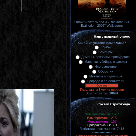
Обои "Обитель зла 3 \ Resident Evil:
Extinction, 2007" Wallpapers
Наш страшный опрос
Какой из ужасов вам ближе?
Зомби
Вампиры
Демоны, призраки, привидения
Маньяки, убийцы, людоеды
Инопланетяне
Оборотни
Мутанты и чудовища
Природа и ее обитатели
Результаты
|
Архив опросов
Всего ответов:
10691
Состав Страхлэнда
Зомбилюбители: 1207
Вампироманы: 215
Монстроманы: 153
Призракоманы: 591
Любители всех жанров: 7413
----------------