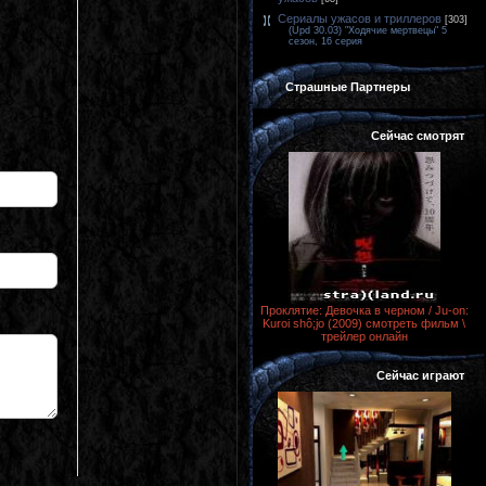
Сериалы ужасов и триллеров
[303]
(Upd 30.03) "Ходячие мертвецы" 5
сезон, 16 серия
Страшные Партнеры
Сейчас смотрят
Проклятие: Девочка в черном / Ju-on:
Kuroi shô;jo (2009) смотреть фильм \
трейлер онлайн
Сейчас играют