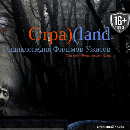
Cтра)
(land
Энциклопедия Фильмов Ужасов
Главная
|
|
Регистрация
|
Вход
Страшный поиск