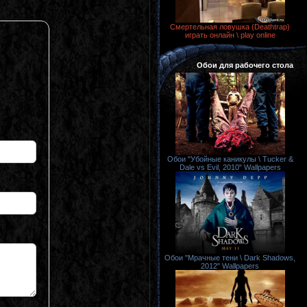
Смертельная ловушка (Deathtrap)
играть онлайн \ play online
Обои для рабочего стола
Обои "Убойные каникулы \ Tucker &
Dale vs Evil, 2010" Wallpapers
Обои "Мрачные тени \ Dark Shadows,
2012" Wallpapers