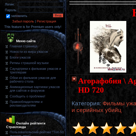
Логин:
Пароль:
запомнить
Забыл пароль
|
Регистрация
This feature is for Premium users only!
Меню сайта
Главная страница
Новости из мира ужасов
Блоги ужасов
Ритмы страшной музыки
Саундтреки к фильмам ужасов и
триллерам
Обои из фильмов ужасов для
Агорафобия \ Ag
рабочего стола
Анимационные картинки ужасов
HD 720
для сайтов и форумов
Сообщить о проблеме!
Правообладателям и
Категория
:
Фильмы ужа
рекламодателям
и серийных убийц
Онлайн рейтинги
Страхлэнда
Пользовательский рейтинг "Топ-50
лучших лент"