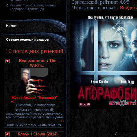
Зрительский рейтинг
:
4.6
/
5
Рейтинг "Топ-100 популярных
Чтобы проголосовать,
Войдит
хорроров Страхлэнда"
Horrors
Свежие рецензии ужасов
10 последних рецензий
Ведьмовство \ The
Witchi...
Жуков Андрей "Неспящий"
"
...Внезапно, но понравилось.
Формат конечно старый,
клишированный, но по сравнению с
тем потоком б-гомерзкой чуши даже
"
такие истории у костра выглядят не
Клоун \ Clown (2014)