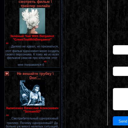
смотреть фильм \
трейлер онлайн
Зелёный Чай With Bergamot
"GreenTeaWithBergamot"
"
...Далеко не идеал, но признаться,
этот фильм вдохновил меня создать
своего персонажа. К тому же из всех
фильмов ужасов про клоунов этот
"
мне понравился б
Не вешайте трубку \
Don'...
Халипенко Вячеслав Алексеевич
"Scream93"
"
...Смотрибительный одноразовый
триллер. Почему одноразовый? Да
больно уж много нелепых ситуаций,