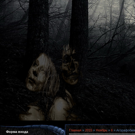
Главная
»
2015
»
Ноябрь
»
6
» Агорафобия 
Форма входа