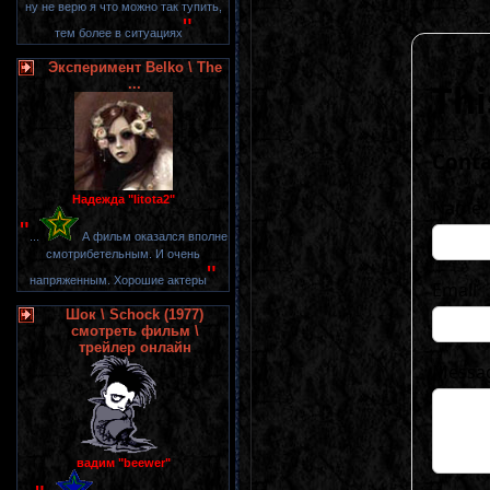
ну не верю я что можно так тупить,
"
тем более в ситуациях
Эксперимент Belko \ The
...
Надежда "litota2"
"
...
А фильм оказался вполне
смотрибетельным. И очень
"
напряженным. Хорошие актеры
Шок \ Schock (1977)
смотреть фильм \
трейлер онлайн
вадим "beewer"