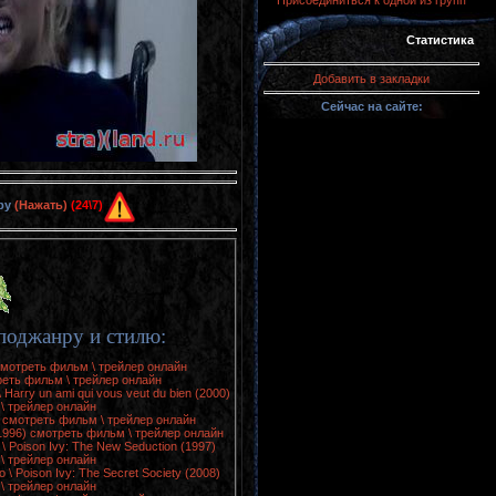
Присоединиться к одной из групп
Статистика
Добавить в закладки
Сейчас на сайте:
ру
(Нажать)
(24\7)
поджанру и стилю:
 смотреть фильм \ трейлер онлайн
реть фильм \ трейлер онлайн
Harry un ami qui vous veut du bien (2000)
\ трейлер онлайн
) смотреть фильм \ трейлер онлайн
(1996) смотреть фильм \ трейлер онлайн
Poison Ivy: The New Seduction (1997)
\ трейлер онлайн
 Poison Ivy: The Secret Society (2008)
\ трейлер онлайн