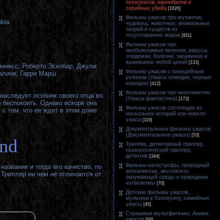
психопатов, каннибалов и
серийных убийц
[1626]
Фильмы ужасов про мутантов,
bia
чудовищ, животных, аномальных
тварей и существ из
потусторонних миров
[811]
Фильмы ужасов про
необъяснимые явления, вирусы,
эпидемии, болезни, заражения и
выживание любой ценой
[133]
ннесс, Роберто Эскобар, Джули
Фильмы ужасов с комедийным
алини, Гарри Марш
уклоном (Ужасы комедии, черные
комедии)
[412]
Фильмы ужасов про инопланетян
наследует особняк своего отца во
(Ужасы фантастика)
[173]
е беспокоить. Однако вскоре она
Фильмы ужасов состоящие из
 с тем, что ее ждет в этом доме
нескольких историй или новелл
ужаса
[119]
Документальные фильмы ужасов
(Документальные ужасы)
[53]
and
Триллер, детективный триллер,
психологический триллер,
детектив
[344]
Фильмы-катастрофы, природный
азвание и тогда его качество, по
апокалипсис, жестокость
 Триллер ни чем не отличается от
окружающей среды и природные
катаклизмы
[70]
Детские фильмы ужасов,
мультики к Хэллоуину, семейные
ужасы
[45]
Страшные мультфильмы, Аниме
ужасов
[68]