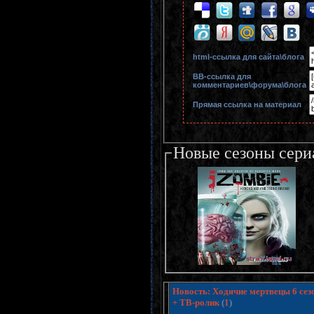
html-cсылка для сайта\блога
BB-cсылка для
комментариев\форума\блога
Прямая ссылка на материал
Новые сезоны сери
Новость: Ходячие мертвецы 6 сезо
+ ТВ-ролик
(
1
)