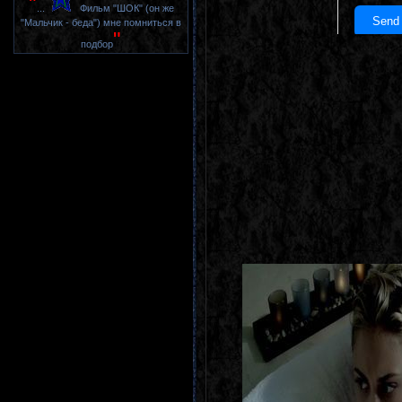
"
...
Фильм "ШОК" (он же
"Мальчик - беда") мне помниться в
"
подбор