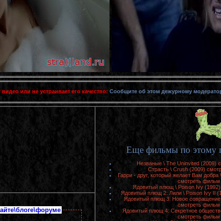
 видео или не устраивает его качество:
Сообщите об этом дежурному модерато
Еще фильмы по этому 
Незваные \ The Uninvited (2009)
Страсть \ Crush (2009) смот
Гарри - друг, который желает Вам добра \ 
смотреть фильм 
Ядовитый плющ \ Poison Ivy (1992
Ядовитый плющ 2: Лили \ Poison Ivy II 
Ядовитый плющ 3: Новое совращение \ 
смотреть фильм 
айте\блоге\форуме
Ядовитый плющ 4: Секретное общество \
смотреть фильм 