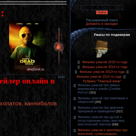
:
Расширенный поиск
Добавить в закладки
Ужасы по поджанрам
Фильмы ужасов 2015-го года
Фильмы ужасов 2014-го года
Фильмы ужасов 2013-го года
Фильмы ужасов 2012-го года
18:00
рейлер онлайн в
Рубрика "Тяжелый жанр"
Фильмы ужасов про живых
мертвецов и зомби (Zombie
Horror)
[302]
Фильмы ужасов про вампиров и
оборотней
хопатов, каннибалов
[283]
Фильмы ужасов про демонов,
призраков и привидений
[527]
Фильмы ужасов про духов и
потусторонние силы, мистика,
мистический триллер
[849]
Фильмы ужасов и триллеры про
маньяков, сумасшедших,