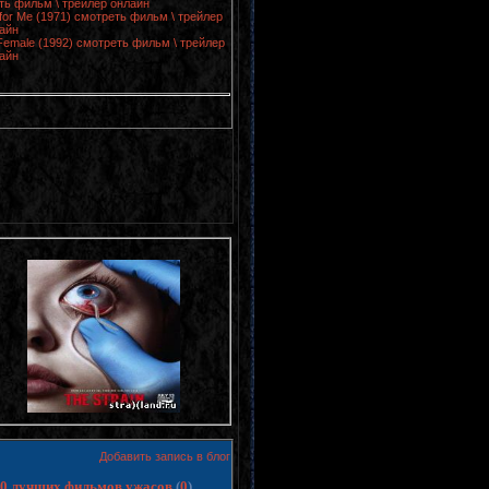
еть фильм \ трейлер онлайн
for Me (1971) смотреть фильм \ трейлер
айн
Female (1992) смотреть фильм \ трейлер
айн
Добавить запись в блог
 10 лучших фильмов ужасов
(
0
)