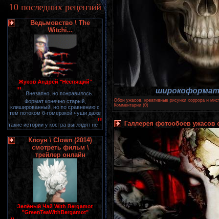
10 последних рецензий
Ведьмовство \ The
Witchi...
Жуков Андрей "Неспящий"
"
широкоформатн
...Внезапно, но понравилось.
Обои ужасов, креативные рисунки хоррора и мис
Формат конечно старый,
Комментарии (0)
клишированный, но по сравнению с
тем потоком б-гомерзкой чуши даже
"
Галлерея фотообоев ужасов от
такие истории у костра выглядят не
Клоун \ Clown (2014)
смотреть фильм \
трейлер онлайн
Зелёный Чай With Bergamot
"GreenTeaWithBergamot"