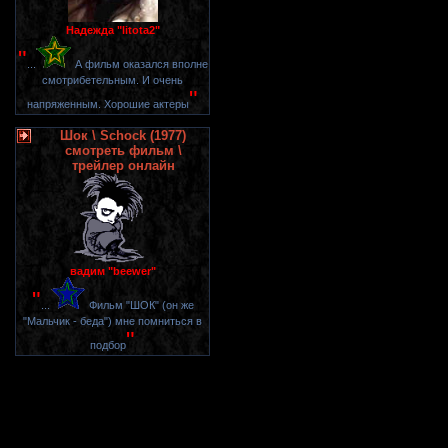
Надежда "litota2"
"
...
А фильм оказался вполне
смотрибетельным. И очень
"
напряженным. Хорошие актеры
Шок \ Schock (1977)
смотреть фильм \
трейлер онлайн
вадим "beewer"
"
...
Фильм "ШОК" (он же
"Мальчик - беда") мне помниться в
"
подбор