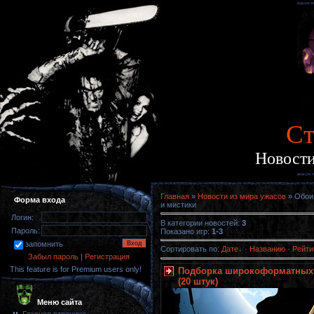
Cт
Новости
Главная
»
Новости из мира ужасов
» Обои 
Форма входа
и мистики
Логин:
В категории новостей
:
3
Пароль:
Показано игр
:
1-3
запомнить
Сортировать по
:
Дате
·
Названию
·
Рейти
Забыл пароль
|
Регистрация
This feature is for Premium users only!
Подборка широкоформатных о
(20 штук)
Меню сайта