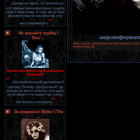
"
...Далеко не идеал, но признаться,
этот фильм вдохновил меня создать
своего персонажа. К тому же из всех
фильмов ужасов про клоунов этот
"
мне понравился б
Не вешайте трубку \
широкоформатн
Don'...
Обои ужасов, креативные рисунки хоррора и мис
Комментарии (0)
Халипенко Вячеслав Алексеевич
"Scream93"
"
...Смотрибительный одноразовый
триллер. Почему одноразовый? Да
больно уж много нелепых ситуаций,
ну не верю я что можно так тупить,
"
тем более в ситуациях
Эксперимент Belko \ The
...