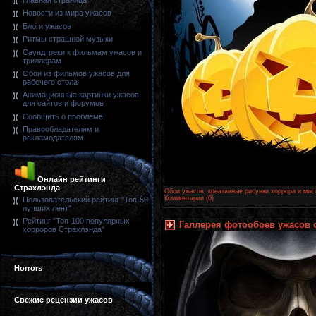
Главная страница
Новости из мира ужасов
Блоги ужасов
Ритмы страшной музыки
Саундтреки к фильмам ужасов и
триллерам
Обои из фильмов ужасов для
рабочего стола
Анимационные картинки ужасов
для сайтов и форумов
Сообщить о проблеме!
Правообладателям и
рекламодателям
Онлайн рейтинги
Страхлэнда
Обои ужасов, креативные рисунки хоррора и мис
Комментарии (0)
Пользовательский рейтинг "Топ-50
лучших лент"
Рейтинг "Топ-100 популярных
Галлерея фотообоев ужасов от
хорроров Страхлэнда"
Horrors
Свежие рецензии ужасов