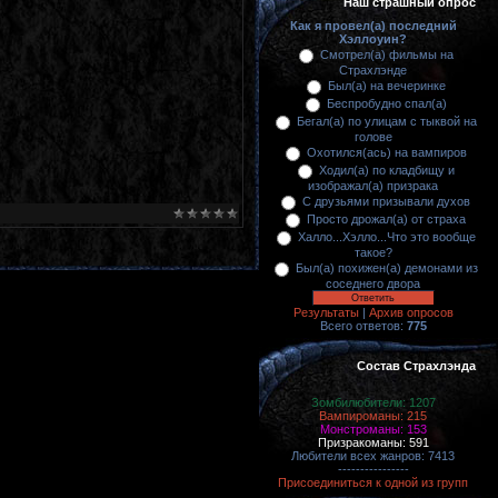
Наш страшный опрос
Как я провел(а) последний
Хэллоуин?
Смотрел(а) фильмы на
Страхлэнде
Был(а) на вечеринке
Беспробудно спал(а)
Бегал(а) по улицам с тыквой на
голове
Охотился(ась) на вампиров
Ходил(а) по кладбищу и
изображал(а) призрака
С друзьями призывали духов
Просто дрожал(а) от страха
Халло...Хэлло...Что это вообще
такое?
Был(а) похижен(а) демонами из
соседнего двора
Результаты
|
Архив опросов
Всего ответов:
775
Состав Страхлэнда
Зомбилюбители: 1207
Вампироманы: 215
Монстроманы: 153
Призракоманы: 591
Любители всех жанров: 7413
----------------
Присоединиться к одной из групп