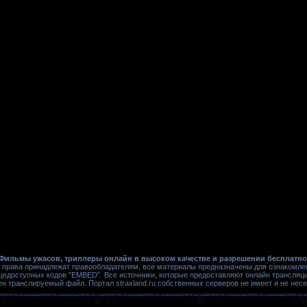
Фильмы ужасов, триллеры онлайн в высоком качестве и разрешении бесплатно
 права принадлежат правообладателям, все материалы предназначены для ознакомле
щедоступных кодов "EMBED". Все источники, которые предоставляют онлайн трансляци
ен транслируемый файл. Портал straxland.ru собственных серверов не имеет и не нес