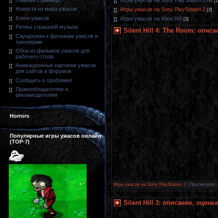
Главная страница
[1
Новости из мира ужасов
Игры ужасов на Sony PlayStation 2
[3]
Блоги ужасов
Игры ужасов на Xbox360
[3]
Ритмы страшной музыки
Silent Hill 4: The Room: опис
Саундтреки к фильмам ужасов и
триллерам
Обои из фильмов ужасов для
рабочего стола
Анимационные картинки ужасов
для сайтов и форумов
Сообщить о проблеме!
Правообладателям и
рекламодателям
Horrors
Популярные игры ужасов онлайн
(TOP-7)
Игры ужасов на Sony PlayStation 2
| Просмотров: 
Silent Hill 3: описание, оцен