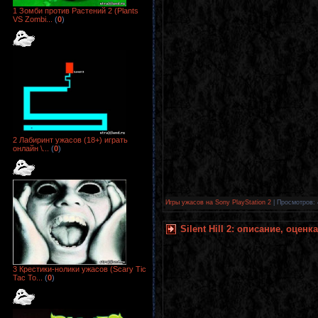
1 Зомби против Растений 2 (Plants
VS Zombi...
(
0
)
2 Лабиринт ужасов (18+) играть
онлайн \...
(
0
)
Игры ужасов на Sony PlayStation 2
| Просмотров: 
Silent Hill 2: описание, оцен
3 Крестики-нолики ужасов (Scary Tic
Tac To...
(
0
)