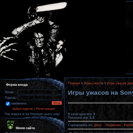
Главная
»
Игры ужасов
»
Игры ужасов для
Форма входа
Игры ужасов на Sony
Логин:
Пароль:
запомнить
Забыл пароль
|
Регистрация
В категории игр
:
3
This feature is for Premium users only!
Показано игр
:
1-3
Сортировать по
:
Дате
·
Названию
·
Рейти
Меню сайта
Игры ужасов на Sony PlayStation One