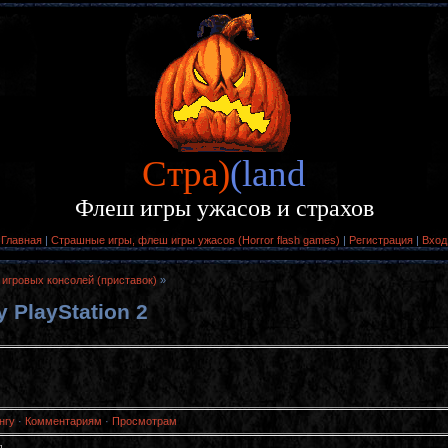
Cтра)
(land
Флеш игры ужасов и страхов
Главная
|
Страшные игры, флеш игры ужасов (Horror flash games)
|
Регистрация
|
Вход
 игровых консолей (приставок)
»
 PlayStation 2
нгу
·
Комментариям
·
Просмотрам