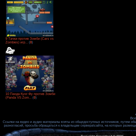
9 Тачки против Зомби (Cars vs
Zombies) игр...
(
0
)
10 Панда Кунг-Фу против Зомби
(Panda VS Zom...
(
0
)
Все
Ссылки на видео и аудио материалы взяты из общедоступных источников, путем об
разногласий, просьба обращаться к владельцам сервера\сайта, на которых размещ