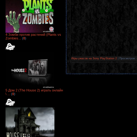
4 Зомби против растений (Plants vs
Zombies...
(
0
)
Игры ужасов на Sony PlayStation 2
| Просмотров: 
5 Дом 2 (The House 2) играть онлайн
\ ...
(
0
)