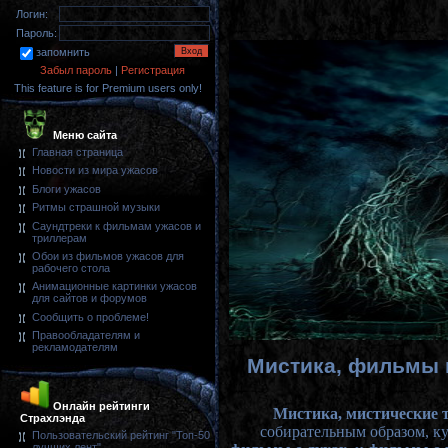
Логин:
Пароль:
запомнить
Забыл пароль
|
Регистрация
This feature is for Premium users only!
Меню сайта
Главная страница
Новости из мира ужасов
Блоги ужасов
Ритмы страшной музыки
Саундтреки к фильмам ужасов и
триллерам
Обои из фильмов ужасов для
рабочего стола
Анимационные картинки ужасов
для сайтов и форумов
Сообщить о проблеме!
Правообладателям и
рекламодателям
Мистика, фильмы 
Онлайн рейтинги
Мистика, мистические 
Страхлэнда
собирательным образом, к
Пользовательский рейтинг "Топ-50
лучших лент"