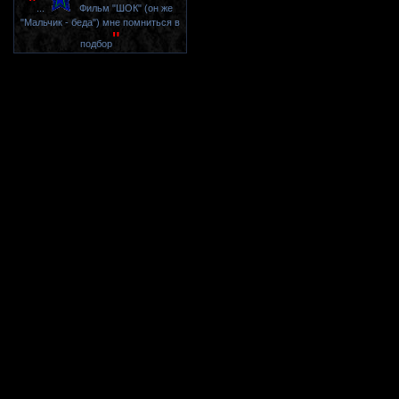
"
...
Фильм "ШОК" (он же
"Мальчик - беда") мне помниться в
"
подбор