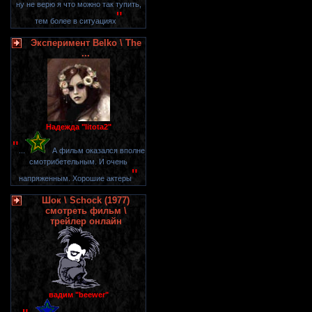
ну не верю я что можно так тупить,
"
тем более в ситуациях
Эксперимент Belko \ The
...
Надежда "litota2"
"
...
А фильм оказался вполне
смотрибетельным. И очень
"
напряженным. Хорошие актеры
Шок \ Schock (1977)
смотреть фильм \
трейлер онлайн
вадим "beewer"