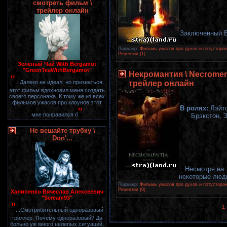
смотреть фильм \
трейлер онлайн
Заключенный Б
Поджанр:
Фильмы ужасов про духов и потусторон
Рецензии (1)
Зелёный Чай With Bergamot
"GreenTeaWithBergamot"
Некромантия \ Necromen
"
...Далеко не идеал, но признаться,
трейлер онлайн
этот фильм вдохновил меня создать
своего персонажа. К тому же из всех
фильмов ужасов про клоунов этот
В ролях:
Лэйто
"
мне понравился б
Брэкстон, 
Не вешайте трубку \
Don'...
Несмотря на 
некоторые люд
Поджанр:
Фильмы ужасов про духов и потусторон
Рецензии (0)
Халипенко Вячеслав Алексеевич
"Scream93"
"
1
...Смотрибительный одноразовый
триллер. Почему одноразовый? Да
больно уж много нелепых ситуаций,