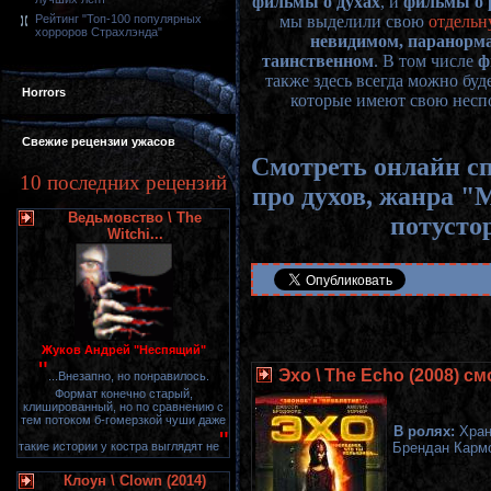
фильмы о духах
, и
фильмы о 
мы выделили свою
отдельн
Рейтинг "Топ-100 популярных
хорроров Страхлэнда"
невидимом, паранорма
таинственном
. В том числе
ф
также здесь всегда можно буд
Horrors
которые имеют свою несп
Свежие рецензии ужасов
Смотреть онлайн с
10 последних рецензий
про духов, жанра "
Ведьмовство \ The
потусто
Witchi...
Жуков Андрей "Неспящий"
"
Эхо \ The Echo (2008) с
...Внезапно, но понравилось.
Формат конечно старый,
клишированный, но по сравнению с
тем потоком б-гомерзкой чуши даже
В ролях:
Хран
"
такие истории у костра выглядят не
Брендан Кармо
Клоун \ Clown (2014)