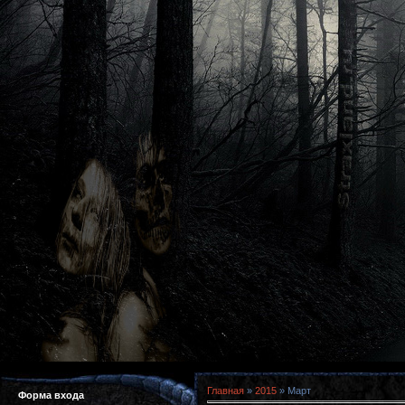
Главная
»
2015
»
Март
Форма входа