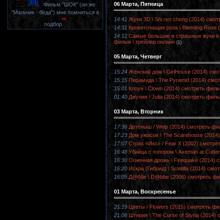
"
06 Марта, Пятница
...
Фильм "ШОК" (он же
"Мальчик - беда") мне помниться в
"
14:41
Жуки 3D \ Shi ren chong (2014) смо
подбор
14:31
Кровоточащая роза \ Bleeding Rose 
14:12
Самые большие и страшные жуки в ми
фильм \ трейлер онлайн
(1)
05 Марта, Четверг
15:24
Женский дом \ GirlHouse (2014) смо
15:15
Пирамида \ The Pyramid (2014) смо
15:01
Клоун \ Clown (2014) смотреть филь
01:40
Джулия / Julia (2014) смотреть фил
03 Марта, Вторник
17:36
Детёныш / Welp (2014) смотреть фи
17:23
Дом ужасов \ The Scarehouse (2014
17:07
Страх «Икс» / Fear X (2002) смотре
16:48
Убийца с топором \ Axeman at Cutte
16:30
Огненная дрожь \ Firequake (2014) 
16:20
Искра (Гибрид) \ Scintilla (2014) см
16:05
Д@ббе \ D@bbe (2006) смотреть фи
01 Марта, Воскресенье
21:19
Цветы / Flowers (2015) смотреть фи
21:06
Штирия \ The Curse of Styria (2014)