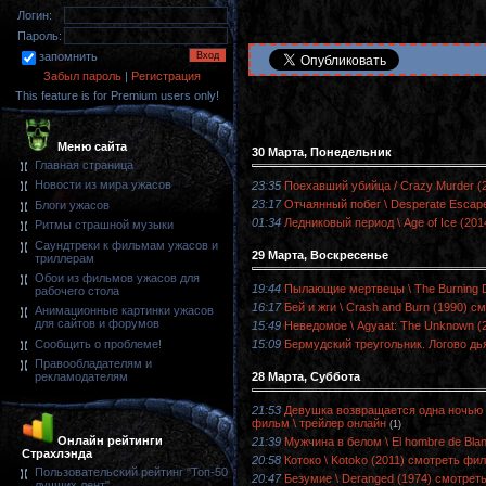
Логин:
Пароль:
запомнить
Забыл пароль
|
Регистрация
This feature is for Premium users only!
Меню сайта
30 Марта, Понедельник
Главная страница
Новости из мира ужасов
23:35
Поехавший убийца / Crazy Murder (
23:17
Отчаянный побег \ Desperate Escap
Блоги ужасов
01:34
Ледниковый период \ Age of Ice (20
Ритмы страшной музыки
Саундтреки к фильмам ужасов и
29 Марта, Воскресенье
триллерам
Обои из фильмов ужасов для
19:44
Пылающие мертвецы \ The Burning D
рабочего стола
16:17
Бей и жги \ Crash and Burn (1990) 
Анимационные картинки ужасов
для сайтов и форумов
15:49
Неведомое \ Agyaat: The Unknown (
15:09
Бермудский треугольник. Логово дь
Сообщить о проблеме!
Правообладателям и
28 Марта, Суббота
рекламодателям
21:53
Девушка возвращается одна ночью до
фильм \ трейлер онлайн
(1)
Онлайн рейтинги
21:39
Мужчина в белом \ El hombre de Bla
Страхлэнда
20:58
Котоко \ Kotoko (2011) смотреть фи
Пользовательский рейтинг "Топ-50
20:47
Безумие \ Deranged (1974) смотрет
лучших лент"