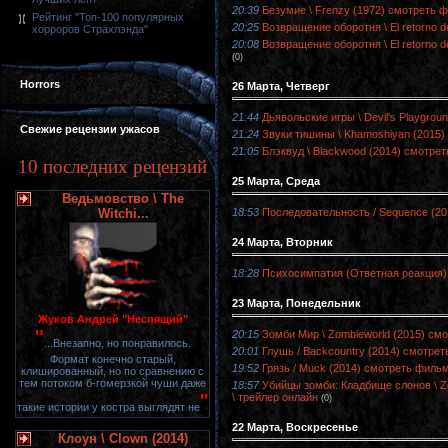
20:39
Безумие \ Frenzy (1972) смотреть 
Рейтинг "Топ-100 популярных
20:25
Возвращение оборотня \ El retorno 
хорроров Страхлэнда"
20:08
Возвращение оборотня \ El retorno 
(0)
Horrors
26 Марта, Четверг
21:44
Дьявольские игры \ Devil's Playgro
Свежие рецензии ужасов
21:24
Звуки тишины \ Khamoshiyan (2015)
21:05
Блэквуд \ Blackwood (2014) смотрет
10 последних рецензий
25 Марта, Среда
Ведьмовство \ The
18:53
Последовательность / Sequence (20
Witchi...
24 Марта, Вторник
18:28
Психосимпатия (Ответная реакция) 
23 Марта, Понедельник
Жуков Андрей "Неспящий"
"
20:15
Зомби Мир \ Zombieworld (2015) см
...Внезапно, но понравилось.
20:01
Глушь / Backcountry (2014) смотрет
Формат конечно старый,
19:52
Грязь / Muck (2014) смотреть фильм
клишированный, но по сравнению с
тем потоком б-гомерзкой чуши даже
18:57
Убийцы зомби: Кладбище слонов \ Zo
"
\ трейлер онлайн
(0)
такие истории у костра выглядят не
22 Марта, Воскресенье
Клоун \ Clown (2014)