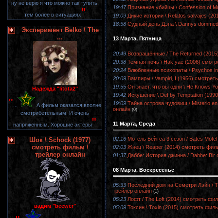
ну не верю я что можно так тупить,
19:47
Признание убийцы \ Confession of M
"
тем более в ситуациях
19:09
Дикие истории \ Relatos salvajes (2
18:58
Судный день Дэна \ Dannys dommed
Эксперимент Belko \ The
...
13 Марта, Пятница
20:49
Возвращённые / The Returned (2015
20:38
Темная ночь \ Hak yae (2006) смотр
20:24
Влюбленные психопаты \ Psychos in
20:09
Вампиры \ Vampiri, I (1956) смотрет
19:55
Он знает, что вы одни \ He Knows Yo
Надежда "litota2"
19:42
Искушение \ Def by Temptation (199
"
19:09
Тайна острова чудовищ \ Misterio en
...
А фильм оказался вполне
онлайн
(0)
смотрибетельным. И очень
"
11 Марта, Среда
напряженным. Хорошие актеры
02:16
Мотель Бейтса 3 сезон / Bates Motel
Шок \ Schock (1977)
смотреть фильм \
02:03
Жнец \ Reaper (2014) смотреть фил
трейлер онлайн
01:37
Даббе: История джинна / Dabbe: Bir 
08 Марта, Воскресенье
05:33
Последний дом на Семетри Лэйн \ T
трейлер онлайн
(1)
05:23
Лофт / The Loft (2014) смотреть фи
вадим "beewer"
05:09
Токсин \ Toxin (2015) смотреть фил