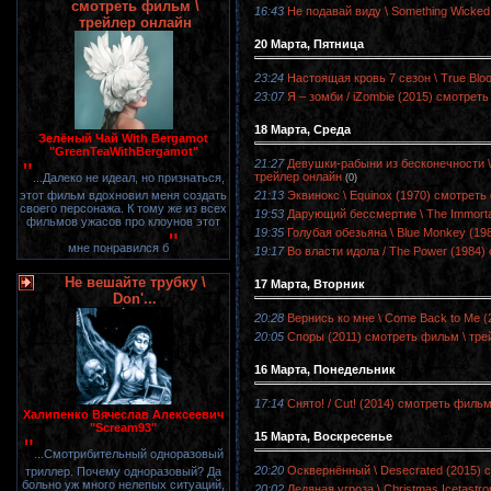
смотреть фильм \
16:43
Не подавай виду \ Something Wicked
трейлер онлайн
20 Марта, Пятница
23:24
Настоящая кровь 7 сезон \ True Blo
23:07
Я – зомби / iZombie (2015) смотреть
18 Марта, Среда
Зелёный Чай With Bergamot
"GreenTeaWithBergamot"
21:27
Девушки-рабыни из бесконечности \ S
"
трейлер онлайн
...Далеко не идеал, но признаться,
(0)
21:13
Эквинокс \ Equinox (1970) смотреть
этот фильм вдохновил меня создать
своего персонажа. К тому же из всех
19:53
Дарующий бессмертие \ The Immorta
фильмов ужасов про клоунов этот
19:35
Голубая обезьяна \ Blue Monkey (19
"
мне понравился б
19:17
Во власти идола / The Power (1984)
Не вешайте трубку \
17 Марта, Вторник
Don'...
20:28
Вернись ко мне \ Come Back to Me 
20:05
Споры (2011) смотреть фильм \ тре
16 Марта, Понедельник
17:14
Снято! / Cut! (2014) смотреть фильм
Халипенко Вячеслав Алексеевич
"Scream93"
15 Марта, Воскресенье
"
...Смотрибительный одноразовый
20:20
Осквернённый \ Desecrated (2015) 
триллер. Почему одноразовый? Да
больно уж много нелепых ситуаций,
20:02
Ледяная угроза \ Christmas Icetast