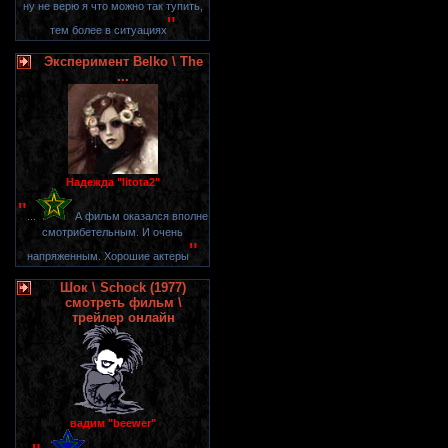
ну не верю я что можно так тупить,
"
тем более в ситуациях
Эксперимент Belko \ The
...
Надежда "litota2"
"
...
А фильм оказался вполне
смотрибетельным. И очень
"
напряженным. Хорошие актеры
Шок \ Schock (1977)
смотреть фильм \
трейлер онлайн
вадим "beewer"