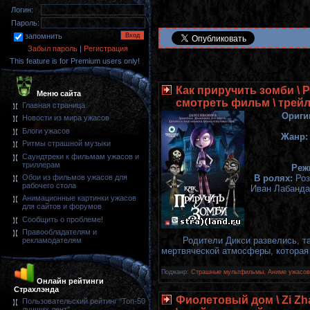
Логин:
Пароль:
запомнить
Забыл пароль
|
Регистрация
This feature is for Premium users only!
Как приручить зомби \ P
Меню сайта
смотреть фильм \ трей
Главная страница
Ориги
Новости из мира ужасов
Блоги ужасов
Жанр:
Ритмы страшной музыки
Саундтреки к фильмам ужасов и
триллерам
Реж
В ролях:
Роз
Обои из фильмов ужасов для
рабочего стола
Иван Лабанда,
Анимационные картинки ужасов
для сайтов и форумов
Сообщить о проблеме!
Правообладателям и
Родители Дикси развелись, та
рекламодателям
мертвяческой атмосферы, которая
Поджанр:
Страшные мультфильмы, Аниме ужасов
Онлайн рейтинги
Страхлэнда
Фиолетовый дом \ Zi Zh
Пользовательский рейтинг "Топ-50
лучших лент"