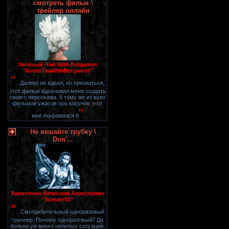
смотреть фильм \
трейлер онлайн
Зелёный Чай With Bergamot
"GreenTeaWithBergamot"
"
...Далеко не идеал, но признаться,
этот фильм вдохновил меня создать
своего персонажа. К тому же из всех
фильмов ужасов про клоунов этот
"
мне понравился б
Не вешайте трубку \
Don'...
Халипенко Вячеслав Алексеевич
"Scream93"
"
...Смотрибительный одноразовый
триллер. Почему одноразовый? Да
больно уж много нелепых ситуаций,