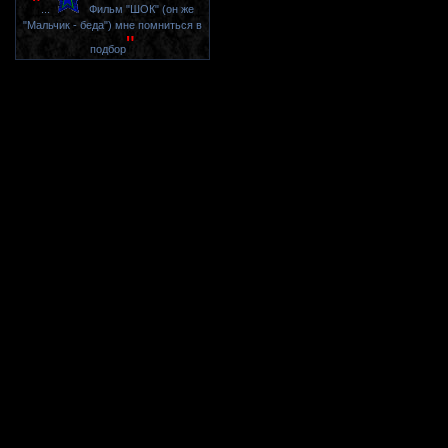
"
...
Фильм "ШОК" (он же
"Мальчик - беда") мне помниться в
"
подбор