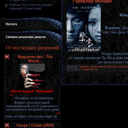
\ трейлер онлайн
Рейтинг "Топ-100 популярных
хорроров Страхлэнда"
Жан
Horrors
В ролях:
Дзи
Тонг, Чен Джи 
Свежие рецензии ужасов
10 последних рецензий
Когда буржуаз
Ведьмовство \ The
со своим женихом Ли Йи в дом ее
Witchi...
не испытывает н
Поджанр:
Триллер, детективный триллер, психоло
05.12.2012
|
Рецензии (0)
Жуков Андрей "Неспящий"
"
...Внезапно, но понравилось.
Формат конечно старый,
клишированный, но по сравнению с
тем потоком б-гомерзкой чуши даже
"
такие истории у костра выглядят не
Клоун \ Clown (2014)