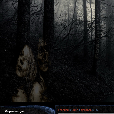
Главная
»
2012
»
Декабрь
»
05
Форма входа