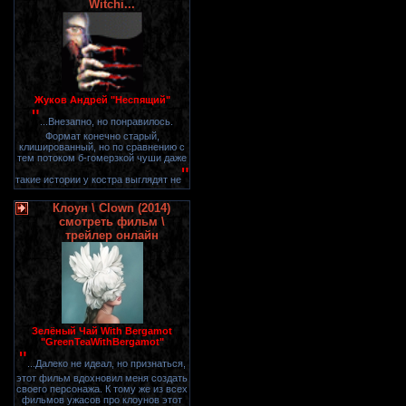
Witchi...
Жуков Андрей "Неспящий"
"
...Внезапно, но понравилось.
Формат конечно старый,
клишированный, но по сравнению с
тем потоком б-гомерзкой чуши даже
"
такие истории у костра выглядят не
Клоун \ Clown (2014)
смотреть фильм \
трейлер онлайн
Зелёный Чай With Bergamot
"GreenTeaWithBergamot"
"
...Далеко не идеал, но признаться,
этот фильм вдохновил меня создать
своего персонажа. К тому же из всех
фильмов ужасов про клоунов этот