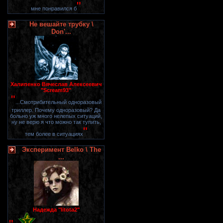
"
мне понравился б
Не вешайте трубку \
Don'...
Халипенко Вячеслав Алексеевич
"Scream93"
"
...Смотрибительный одноразовый
триллер. Почему одноразовый? Да
больно уж много нелепых ситуаций,
ну не верю я что можно так тупить,
"
тем более в ситуациях
Эксперимент Belko \ The
...
Надежда "litota2"