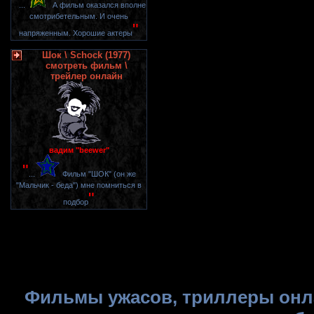
"
...
А фильм оказался вполне
смотрибетельным. И очень
"
напряженным. Хорошие актеры
Шок \ Schock (1977)
смотреть фильм \
трейлер онлайн
вадим "beewer"
"
...
Фильм "ШОК" (он же
"Мальчик - беда") мне помниться в
"
подбор
Фильмы ужасов, триллеры онла