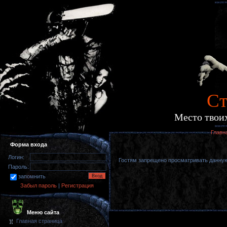
Cт
Место твоих
Главн
Форма входа
Логин:
Гостям запрещено просматривать данную 
Пароль:
запомнить
Забыл пароль
|
Регистрация
Меню сайта
Главная страница