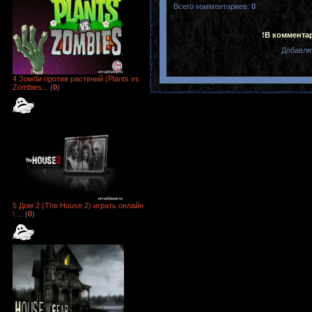
Всего комментариев
:
0
!В коммента
Добавля
4 Зомби против растений (Plants vs
Zombies...
(
0
)
5 Дом 2 (The House 2) играть онлайн
\ ...
(
0
)