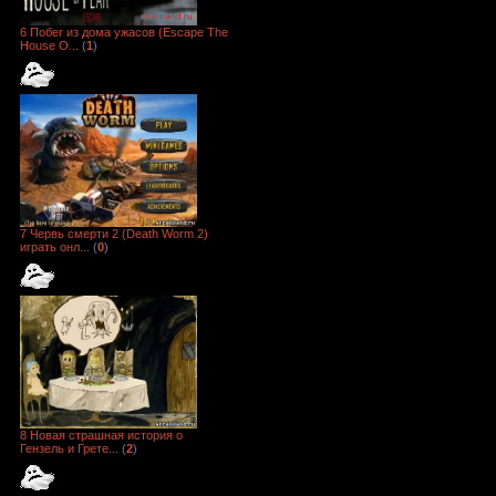
6 Побег из дома ужасов (Escape The
House O...
(
1
)
7 Червь смерти 2 (Death Worm 2)
играть онл...
(
0
)
8 Новая страшная история о
Гензель и Грете...
(
2
)