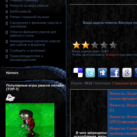
Главная страница
Новости из мира ужасов
Блоги ужасов
Ритмы страшной музыки
Саундтреки к фильмам ужасов и
Ваша задача помочь Виктору по
триллерам
Обои из фильмов ужасов для
рабочего стола
Анимационные картинки ужасов
для сайтов и форумов
Сообщить о проблеме!
Ваша оценка игре:
:
2.0
/
1
Чтобы проголосовать,
Войдите
под свои ло
Правообладателям и
рекламодателям
Horrors
Играли
:
8518
|
Категория
:
Страшные флеш 
Популярные игры ужасов онлайн
(TOP-7)
Новость: Ходяч
season предпр
Новость: Ведьм
(
1
)
Новость: Я плю
(2015) предпр
Новость: Сомни
В чате запрещены:
трейлер онлай
оскорбления, маты,