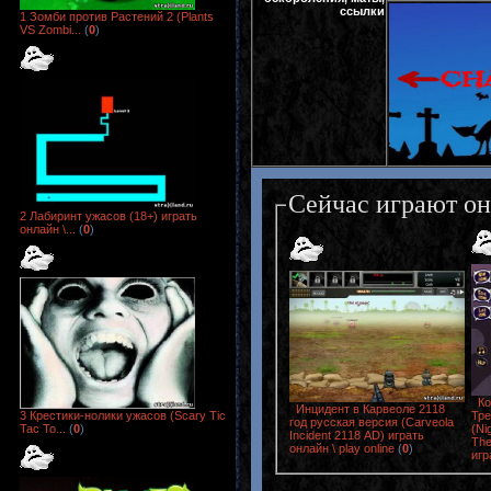
ссылки
1 Зомби против Растений 2 (Plants
VS Zombi...
(
0
)
Сейчас играют о
2 Лабиринт ужасов (18+) играть
онлайн \...
(
0
)
К
Инцидент в Карвеоле 2118
Тре
3 Крестики-нолики ужасов (Scary Tic
год русская версия (Carveola
(Ni
Tac To...
(
0
)
Incident 2118 AD) играть
The
онлайн \ play online
(
0
)
игр