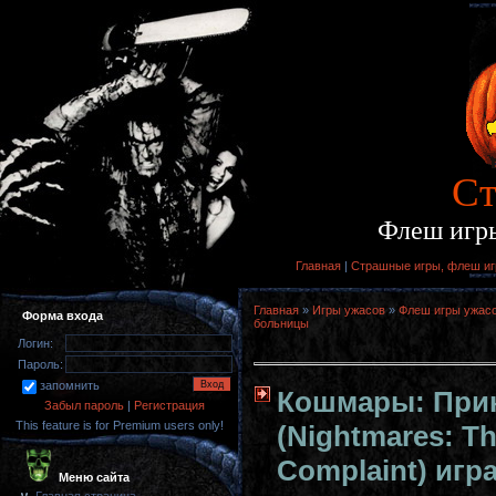
Cт
Флеш игры
Главная
|
Страшные игры, флеш игр
Главная
»
Игры ужасов
»
Флеш игры ужас
Форма входа
больницы
Логин:
Пароль:
запомнить
Кошмары: Прик
Забыл пароль
|
Регистрация
This feature is for Premium users only!
(Nightmares: Th
Complaint) игра
Меню сайта