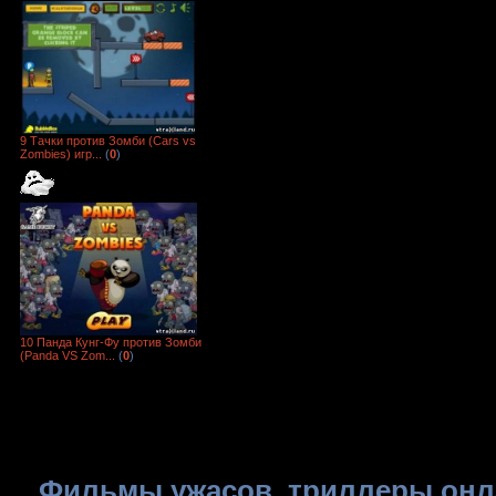
9 Тачки против Зомби (Cars vs
Zombies) игр...
(
0
)
10 Панда Кунг-Фу против Зомби
(Panda VS Zom...
(
0
)
Фильмы ужасов, триллеры онла