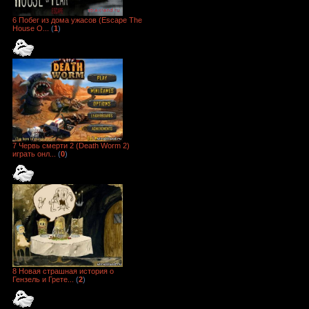
6 Побег из дома ужасов (Escape The
House O...
(
1
)
7 Червь смерти 2 (Death Worm 2)
играть онл...
(
0
)
8 Новая страшная история о
Гензель и Грете...
(
2
)