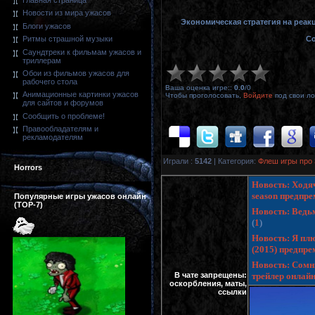
Главная страница
Новости из мира ужасов
Экономическая стратегия на реакц
Блоги ужасов
Со
Ритмы страшной музыки
Саундтреки к фильмам ужасов и
триллерам
Обои из фильмов ужасов для
рабочего стола
Ваша оценка игре:
:
0.0
/
0
Анимационные картинки ужасов
Чтобы проголосовать,
Войдите
под свои ло
для сайтов и форумов
Сообщить о проблеме!
Правообладателям и
рекламодателям
Играли
:
5142
|
Категория
:
Флеш игры про 
Horrors
Новость: Ходяч
season предпр
Популярные игры ужасов онлайн
(TOP-7)
Новость: Ведьм
(
1
)
Новость: Я плю
(2015) предпр
Новость: Сомни
В чате запрещены:
трейлер онлай
оскорбления, маты,
ссылки