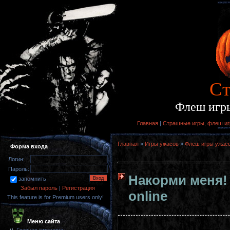
Cт
Флеш игры
Главная
|
Страшные игры, флеш игр
Главная
»
Игры ужасов
»
Флеш игры ужас
Форма входа
Логин:
Пароль:
Накорми меня! 
запомнить
Забыл пароль
|
Регистрация
online
This feature is for Premium users only!
Меню сайта