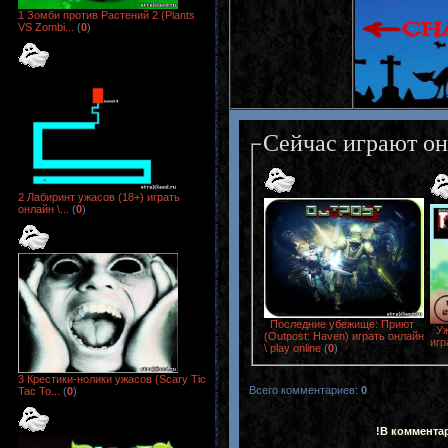
1 Зомби против Растений 2 (Plants
VS Zombi...
(
0
)
Сейчас играют о
2 Лабиринт ужасов (18+) играть
онлайн \...
(
0
)
Последние убежище: Приют
Уж
(Outpost: Haven) играть онлайн
игр
\ play online
(
0
)
3 Крестики-нолики ужасов (Scary Tic
Всего комментариев
:
0
Tac To...
(
0
)
!В коммента