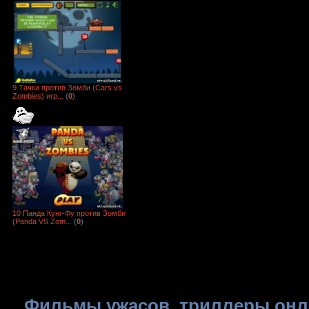
9 Тачки против Зомби (Cars vs
Zombies) игр...
(
0
)
10 Панда Кунг-Фу против Зомби
(Panda VS Zom...
(
0
)
Фильмы ужасов, триллеры онла